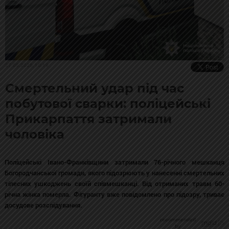
27.05.2026, 10:19
Смертельний удар під час
побутової сварки: поліцейські
Прикарпаття затримали
чоловіка
Поліцейські Івано-Франківщини затримали 76-річного мешканця
Богородчанської громади, якого підозрюють у нанесенні смертельних
тілесних ушкоджень своїй співмешканці. Від отриманих травм 60-
річна жінка померла. Фігуранту вже повідомлено про підозру, триває
досудове розслідування.