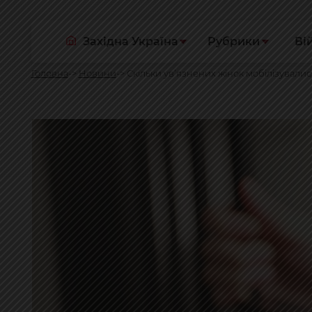
Західна Україна
Рубрики
Ві
Головна
Новини
Скільки ув’язнених жінок мобілізувалися