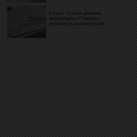
В Одесі 12-річна дівчинка
вистрибнула з 7 поверху:
розслідується самогубство