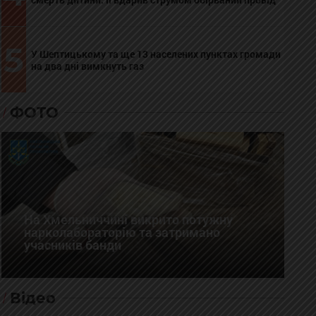
5
У Шептицькому та ще 13 населених пунктах громади
на два дні вимкнуть газ
ФОТО
На Хмельниччині викрито потужну
нарколабораторію та затримано
учасників банди
Відео