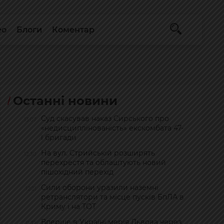
ео
Блоги
Коментар
Останні новини
Суд скасував наказ Сирського про
13:07
«недисциплінованість» екскомбата 47-
ї бригади
На вул. Стрийській розширять
12:30
перехрестя та облаштують новий
пішохідний перехід
Сили оборони уразили наземні
12:21
ретранслятори та місце пусків БпЛА в
Криму і на ТОТ
Вперше в Україні мерія Львова через
11:32