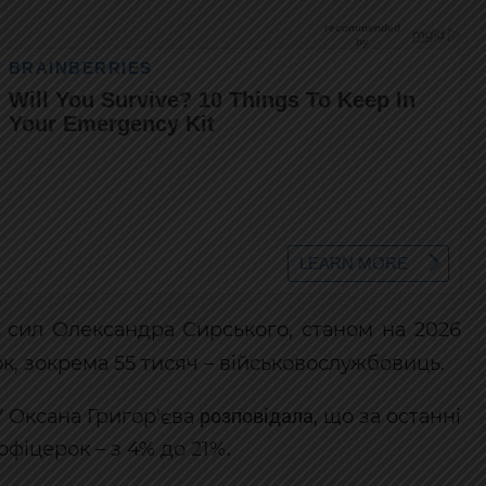
 сил Олександра Сирського, станом на 2026
к, зокрема 55 тисяч – військовослужбовиць.
розповідала
 Оксана Григор'єва
, що за останні
офіцерок – з 4% до 21%.