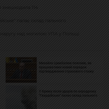
ПО знешкодила 114
ійське" палає склад пального
 наругу над могилою УПА у Польщі
Михайло Цимбалюк пояснив, як
працюватиме новий порядок
підтвердження страхового стажу
У Криму після ударів по аеродрому
"Гвардійське" палає склад пального