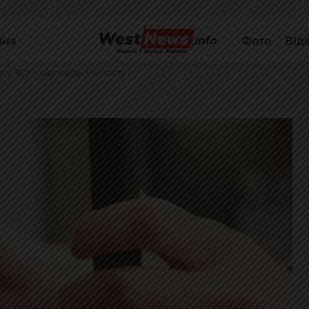
йна
Фото
Від
 у ЗСУ – відповідь Мін’юсту