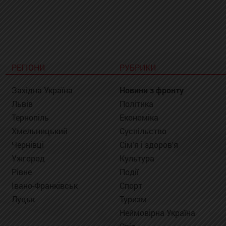
РЕГІОНИ
РУБРИКИ
Західна Україна
Новини з фронту
Львів
Політика
Тернопіль
Економіка
Хмельницький
Суспільство
Чернівці
Сім'я і здоров'я
Ужгород
Культура
Рівне
Події
Івано-Франківськ
Спорт
Луцьк
Туризм
Неймовірна Україна