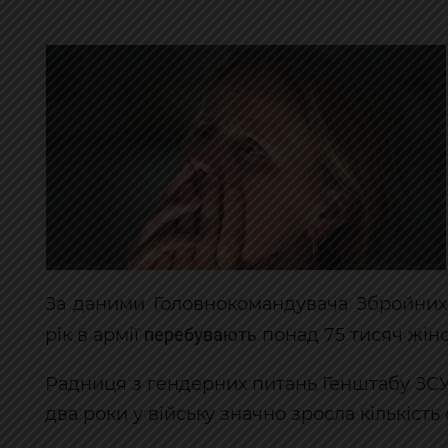
За даними Головнокомандувача Збройних
перебувають
рік в армії
понад 75 тисяч жіно
Радниця з гендерних питань Генштабу ЗСУ
два роки у війську значно зросла кількість 