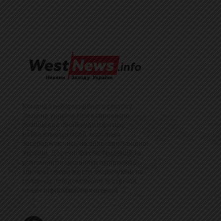
Команда інформаційного ресурсу
Західна Україна News своєчасно
розповідає своїй аудиторії про
найважливіші події, особливо
зосереджуючись на областях Західної
України. Доречні факти, тенденції та
різноманітні цікавинки охоплюють
ключові сфери життя, акцентуючи на
головних повідомленнях зі стрічок
новин інформаційних агенцій