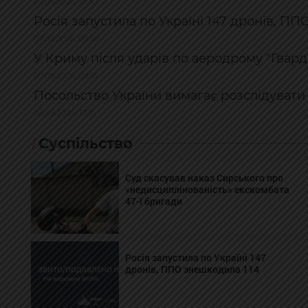
07.08.2026, 10:30
Росія запустила по Україні 147 дронів, П
07.08.2026, 09:56
У Криму після ударів по аеродрому "Гвард
07.08.2026, 08:16
Посольство України вимагає розслідувати
06.08.2026, 17:11
Суспільство
Суд скасував наказ Сирського про
«недисциплінованість» екскомбата
47-ї бригади
Росія запустила по Україні 147
дронів, ППО знешкодила 114