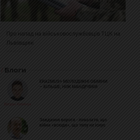
Про напад на військовослужбовців ТЦК на
Львівщині
2025-02-19 11:31:54
Блоги
ERAZMUS+ МОЛОДІЖНІ ОБМІНИ
– БІЛЬШЕ, НІЖ МАНДРІВКИ
Богдан Козійчук
Завдання ворога - показати, що
війна «всюди», що тилу не існує