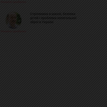
Михайло Цимбалюк
Стрілянина в школі, безпека
дітей і проблема нелегальної
зброї в Україні
Михайло Цимбалюк