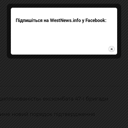
Підпишіться на WestNews.info у Facebook:
циплінованість» екскомбата 47-ї бригади
име новий порядок підтвердження