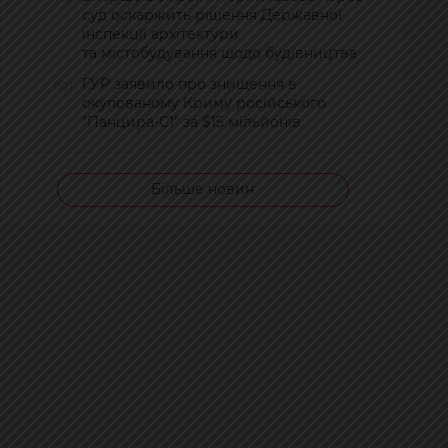
суд оскаржить рішення Державної
інспекції архітектури
та містобудування щодо будівництва
ГУР заявило про знищення в
11:21
окупованому Криму російського
"Панцира-С1" за $15 мільйонів
Більше новин