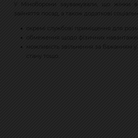
У Міноборони зауважували, що жінки в 
зайняття посад, а також додаткові соціальні
окремі службові приміщення для розм
обмеження щодо фізичних навантаже
можливість звільнення за бажанням у р
стану тощо.