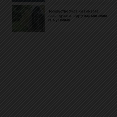
Посольство України вимагає
розслідувати наругу над могилою
УПА у Польщі