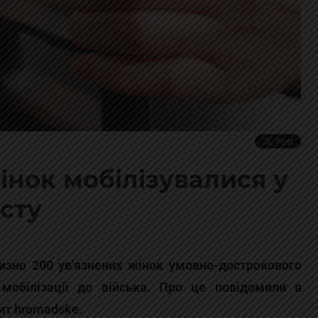
інок мобілізувалися у
юсту
лизно 200 ув'язнених жінок умовно-дострокового
 мобілізації до війська. Про це повідомили в
пит hromadske.