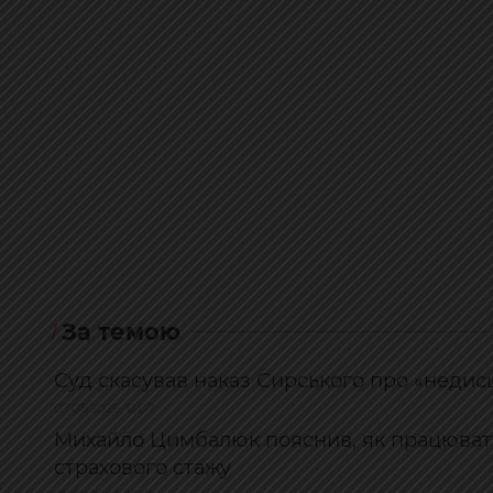
За темою
Суд скасував наказ Сирського про «недис
07.08.2026, 13:07
Михайло Цимбалюк пояснив, як працюват
страхового стажу