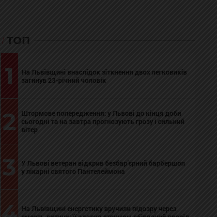
ТОП
1
На Львівщині внаслідок зіткнення двох легковиків
загинув 23-річний чоловік
2
Штормове попередження: у Львові до кінця доби
сьогодні та на завтра прогнозують грозу і сильний
вітер
3
У Львові ветеран відкрив безбар’єрний барбершоп
у лікарні святого Пантелеймона
4
На Львівщині енергетику вручили підозру через
смерть дитини: її вдарив струмом обірваний провід