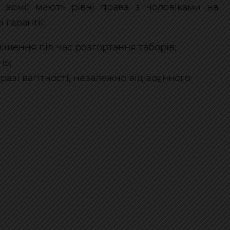
армії мають рівні права з чоловіками на
 гарантії:
іщення під час розгортання таборів;
нь;
азі вагітності, незалежно від воєнного