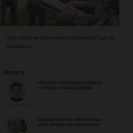
Про напад на військовослужбовців ТЦК на
Львівщині
2025-02-19 11:31:54
Блоги
ERAZMUS+ МОЛОДІЖНІ ОБМІНИ
– БІЛЬШЕ, НІЖ МАНДРІВКИ
Богдан Козійчук
Завдання ворога - показати, що
війна «всюди», що тилу не існує