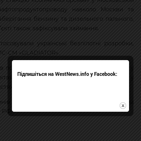
нафтопродуктопроводу навколо Москви та
зберігання бензину та дизельного пального,
’єкті також зафіксували займання.
тосовували українські безпілотні розробки,
БАРС-СМ «GLADIATOR».
в по командному пункту російських військ у
Підпишіться на WestNews.info у Facebook:
унктах управління ворожими безпілотниками у
стях.
нів зосередження російських військових на
і РФ.