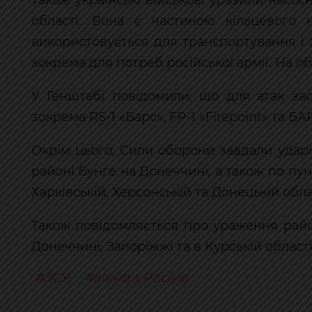
області. Вона є частиною кільцевого 
використовується для транспортування і 
зокрема для потреб російської армії. На об
У Генштабі повідомили, що для атак зас
зокрема RS-1 «Барс», FP-1 «Firepoint» та 
Окрім цього, Сили оборони завдали ударі
районі Бунге на Донеччині, а також по п
Харківській, Херсонській та Донецькій обла
Також повідомляється про ураження райо
Донеччині, Запоріжжі та в Курській област
ЗСУ
,
війна з Росією