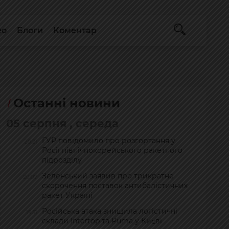
ео
Блоги
Коментар
Останні новини
05 серпня , середа
ГУР повідомило про розгортання у
20:21
Росії північнокорейського ракетного
підрозділу
Зеленський заявив про трикратне
20:07
скорочення поставок антибалістичних
ракет Україні
Російська атака знищила логістичні
19:51
склади Intertop та Puma у Києві