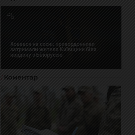
Ховався на сосні: прикордонники
затримали жителя Київщини біля
кордону з Білоруссю
Коментар