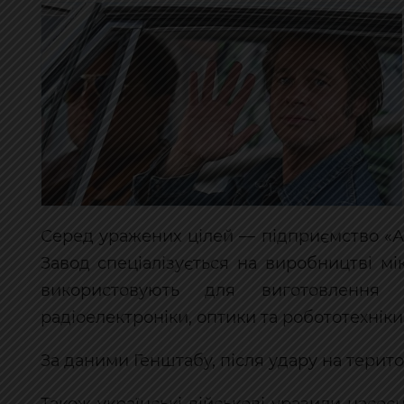
Серед уражених цілей — підприємство «Ан
Завод спеціалізується на виробництві мік
використовують для виготовлення 
радіоелектроніки, оптики та робототехніки
За даними Генштабу, після удару на терит
Також українські військові уразили насо