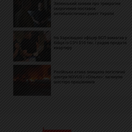
Зеленський заявив про трикратне
скорочення поставок
антибалістичних ракет Україні
На Харківщині офіцер ВСП вимагав у
бійця із СЗЧ $10 тис. і радив продати
квартиру
Російська атака знищила логістичні
центри NOVUS і «Сільпо»: загинули
шестеро працівників