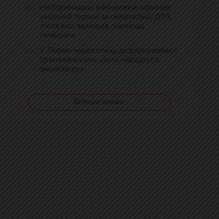
На Рівненщині військовий отримав
19:26
умовний термін за смертельну ДТП,
після якої залишив пішохода
помирати
У Львові через спеку деформувалися
18:54
трамвайні колії: шість маршрутів
змінили рух
Більше новин