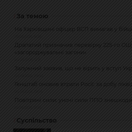
За темою
На Харківщині офіцер ВСП вимагав у бійця
05.08.2026, 16:38
Драпатий призначив перевірку 225-го ОШП
«загороджувальні загони»
04.08.2026, 12:15
Залужний заявив, що не вірить у вступ Ук
04.08.2026, 08:42
Генштаб оновив втрати Росії: за добу лікв
04.08.2026, 08:14
Повітряні сили: уночі сили ППО знешкоди
02.08.2026, 10:55
Суспільство