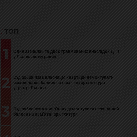
ТОП
1
Один загиблий та двоє травмованих внаслідок ДТП
у Львівському районі
2
Суд зобов’язав власницю квартири демонтувати
самовільний балкон на пам’ятці архітектури
у центрі Львова
3
Суд зобов’язав львів’янку демонтувати незаконний
балкон на пам’ятці архітектури