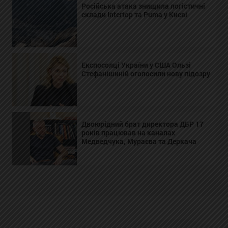
Російська атака знищила логістичні
склади Intertop та Puma у Києві
Експосолці України у США Ользі
Стефанішиній оголосили нову підозру
Двоюрідний брат директора ДБР 17
років працював на каналах
Медведчука, Мураєва та Деркача