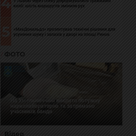
4
У Львові через спеку деформувалися трамвайні
колії: шість маршрутів змінили рух
5
«МакДональдз» презентував технічні рішення для
усунення шуму і запахів у дворі на площі Ринок
ФОТО
На Хмельниччині викрито потужну
нарколабораторію та затримано
учасників банди
Відео