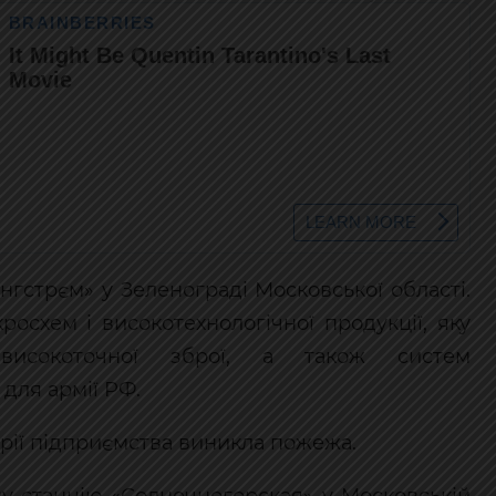
гстрєм» у Зеленограді Московської області.
росхем і високотехнологічної продукції, яку
високоточної зброї, а також систем
 для армії РФ.
орії підприємства виникла пожежа.
сну станцію «Солнечногорская» у Московській