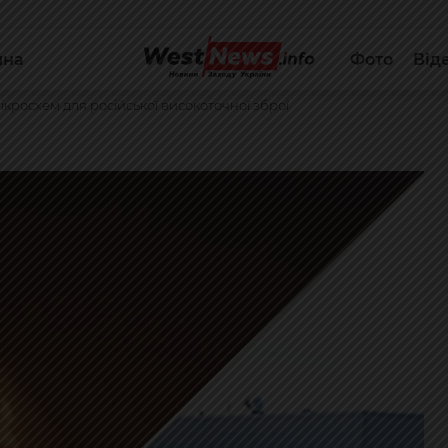
йна
Фото
Від
кросхем для російської високоточної зброї