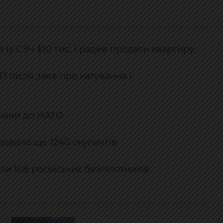
 із СЗЧ $10 тис. і радив продати квартиру
 після заяв про катування і
раїни до НАТО
ідовано ще 1240 окупантів
ли 109 російських безпілотників