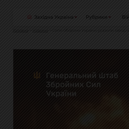
Західна Україна
Рубрики
Ві
Головна
Новини
Сили оборони України уразили завод мі