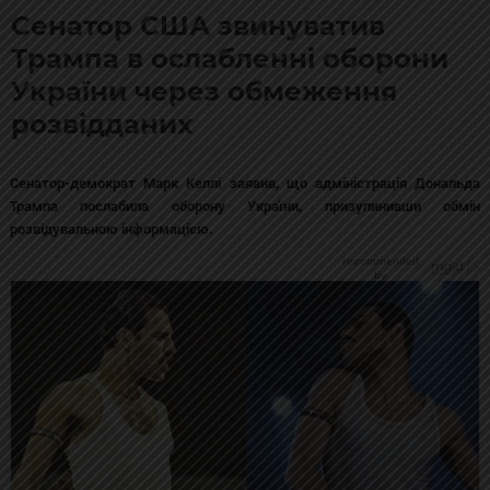
Сенатор США звинуватив
Трампа в ослабленні оборони
України через обмеження
розвідданих
Сенатор-демократ Марк Келлі заявив, що адміністрація Дональда
Трампа послабила оборону України, призупинивши обмін
розвідувальною інформацією.