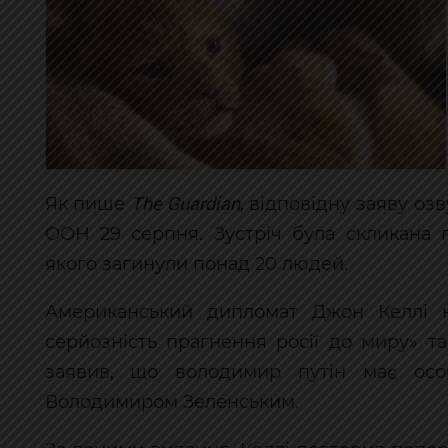
The Guardian
Як пише
, відповідну заяву оз
ООН 29 серпня. Зустріч була скликана п
якого загинули понад 20 людей.
Американський дипломат Джон Келлі на
серйозність прагнення росії до миру» т
заявив, що володимир путін має особ
Володимиром Зеленським.