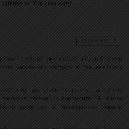
вучили на екстреному засіданні Ради безпеки
ісля масованого обстрілу Києва, внаслідок
голосив, що атаки «ставлять під сумнів
а закликав негайно їх припинити. Він також
исто зустрітися з президентом України