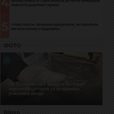
4
Вихователька зі Стрия увійшла до числа найкращих
педагогів дошкілля України
5
«Нова пошта» звільнила працівників, які шваброю
вигнали собаку з відділення
ФОТО
На Хмельниччині викрито потужну
нарколабораторію та затримано
учасників банди
Відео