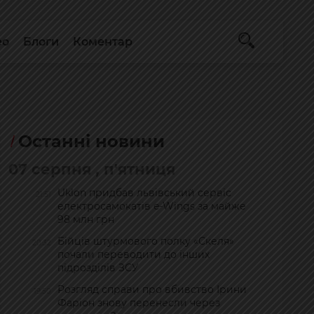
ео
Блоги
Коментар
Останні новини
07 серпня , п'ятниця
Uklon придбав львівський сервіс
21:51
електросамокатів e-Wings за майже
98 млн грн
Бійців штурмового полку «Скеля»
20:32
почали переводити до інших
підрозділів ЗСУ
Розгляд справи про вбивство Ірини
19:50
Фаріон знову перенесли через