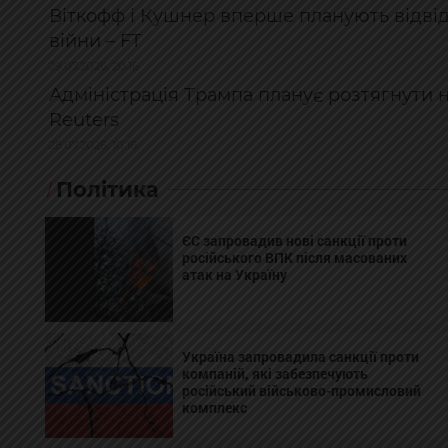
Віткофф і Кушнер вперше планують відві
війни – FT
29.07.2026, 20:16
Адміністрація Трампа планує розтягнути н
Reuters
28.07.2026, 10:16
Політика
ЄС запровадив нові санкції проти
російського ВПК після масованих
атак на Україну
Україна запровадила санкції проти
компаній, які забезпечують
російський військово-промисловий
комплекс