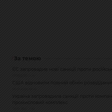
За темою
ЄС запровадив нові санкції проти російсь
07.08.2026, 19:14
США відновили повний обмін розвідданими 
06.08.2026, 08:46
Україна запровадила санкції проти компан
промисловий комплекс
03.08.2026, 21:50