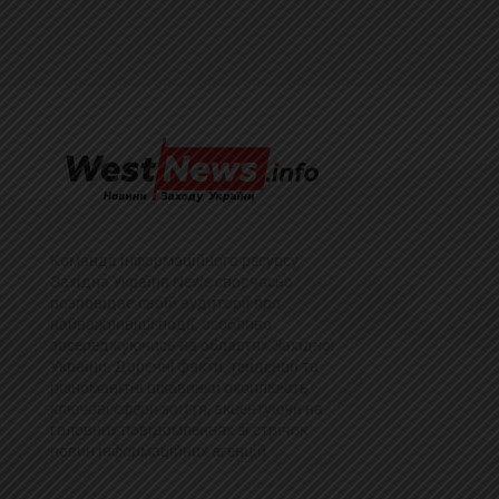
Команда інформаційного ресурсу
Західна Україна News своєчасно
розповідає своїй аудиторії про
найважливіші події, особливо
зосереджуючись на областях Західної
України. Доречні факти, тенденції та
різноманітні цікавинки охоплюють
ключові сфери життя, акцентуючи на
головних повідомленнях зі стрічок
новин інформаційних агенцій