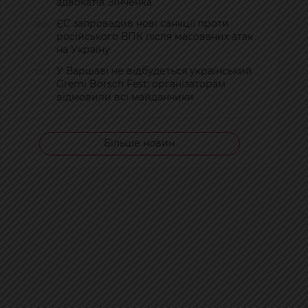
адвокатів Зінченка
ЄС запровадив нові санкції проти
19:14
російського ВПК після масованих атак
на Україну
У Варшаві не відбудеться український
17:17
Gremi Borsch Fest: організаторам
відмовили всі майданчики
Більше новин