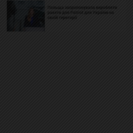
Польща запропонувала виробляти
ракети для Patriot для України на
своїй території