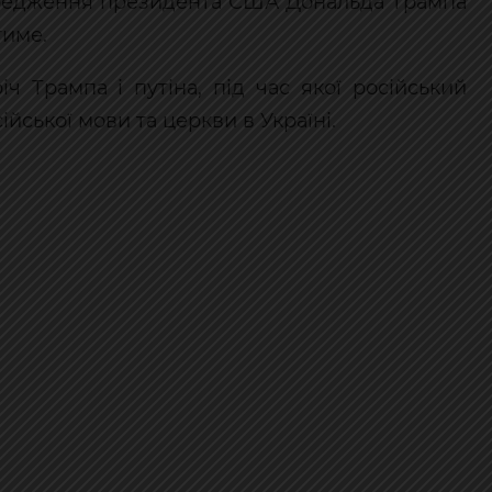
ередження президента США Дональда Трампа
тиме.
іч Трампа і путіна, під час якої російський
йської мови та церкви в Україні.