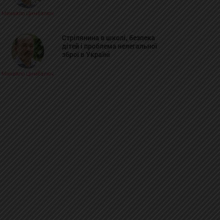
Михайло Цимбалюк
Стрілянина в школі, безпека
дітей і проблема нелегальної
зброї в Україні
Михайло Цимбалюк