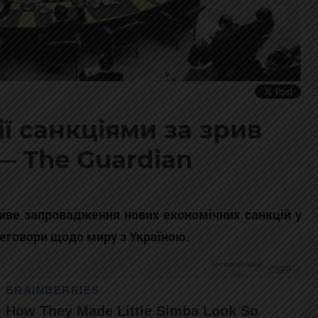
ї санкціями за зрив
— The Guardian
иве запровадження нових економічних санкцій у
еговори щодо миру з Україною.