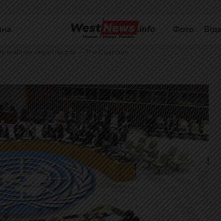
йна
Фото
Від
ив мирних переговорів — The Guardian