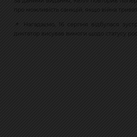
За даними видання, Келлі повторив поп
про можливість санкцій, якщо війна трива
📌 Нагадаємо, 16 серпня відбулася зустр
диктатор висував вимоги щодо статусу росі