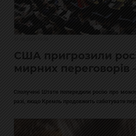
31.08.2025, 16:58
США пригрозили росі
мирних переговорів 
Сполучені Штати попередили росію про можл
разі, якщо Кремль продовжить саботувати пер