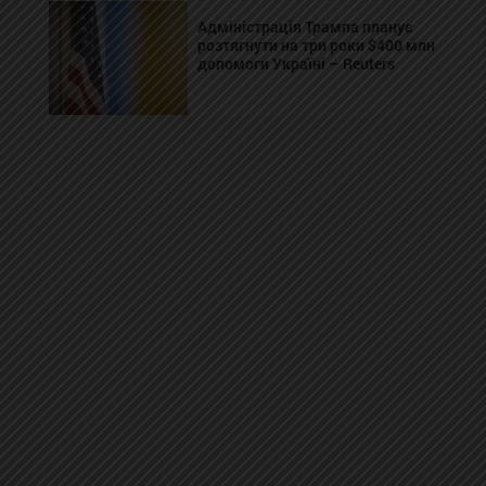
Адміністрація Трампа планує
розтягнути на три роки $400 млн
допомоги Україні – Reuters