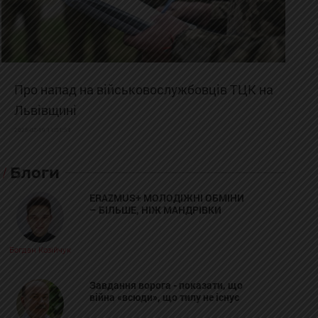
Про напад на військовослужбовців ТЦК на
Львівщині
2025-02-19 11:31:54
Блоги
ERAZMUS+ МОЛОДІЖНІ ОБМІНИ
– БІЛЬШЕ, НІЖ МАНДРІВКИ
Богдан Козійчук
Завдання ворога - показати, що
війна «всюди», що тилу не існує