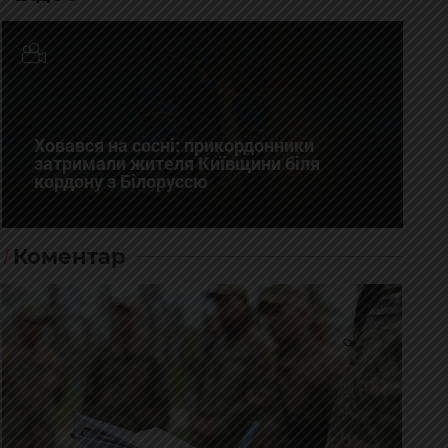
Ховався на сосні: прикордонники
затримали жителя Київщини біля
кордону з Білоруссю
Коментар