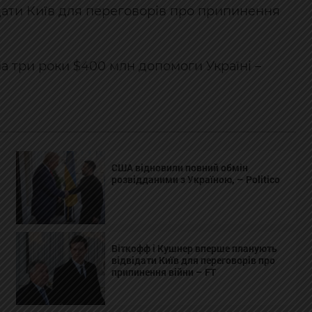
дати Київ для переговорів про припинення
а три роки $400 млн допомоги Україні –
США відновили повний обмін
розвідданими з Україною, – Politico
Віткофф і Кушнер вперше планують
відвідати Київ для переговорів про
припинення війни – FT