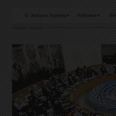
Західна Україна
Рубрики
Ві
Головна
Новини
США пригрозили росії санкціями за зр