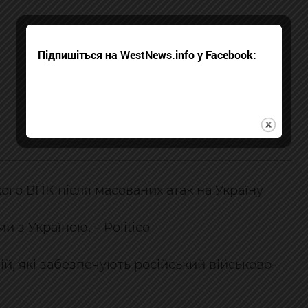
Підпишіться на WestNews.info у Facebook:
кого ВПК після масованих атак на Україну
з Україною, – Politico
ій, які забезпечують російський військово-