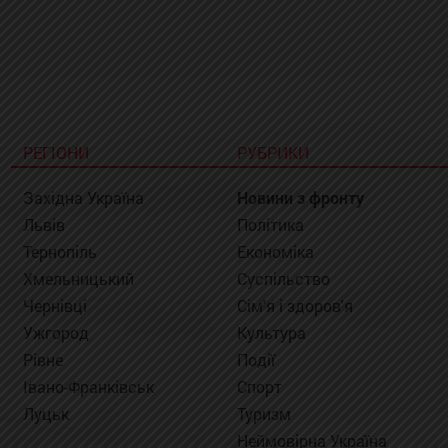
РЕГІОНИ
РУБРИКИ
Західна Україна
Новини з фронту
Львів
Політика
Тернопіль
Економіка
Хмельницький
Суспільство
Чернівці
Сім'я і здоров'я
Ужгород
Культура
Рівне
Події
Івано-Франківськ
Спорт
Луцьк
Туризм
Неймовірна Україна