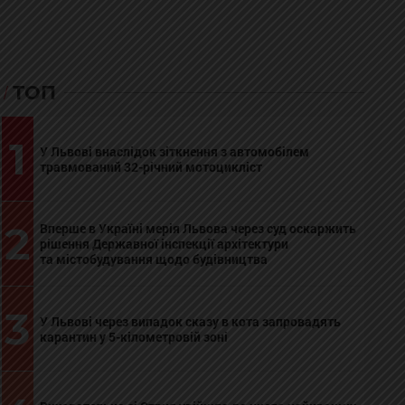
ТОП
1
У Львові внаслідок зіткнення з автомобілем
травмований 32-річний мотоцикліст
2
Вперше в Україні мерія Львова через суд оскаржить
рішення Державної інспекції архітектури
та містобудування щодо будівництва
3
У Львові через випадок сказу в кота запровадять
карантин у 5-кілометровій зоні