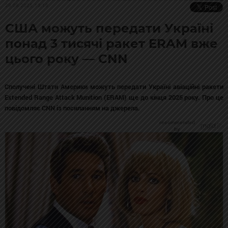
29.08.2025, 13:18
США можуть передати Україні
понад 3 тисячі ракет ERAM вже
цього року — CNN
Сполучені Штати Америки можуть передати Україні авіаційні ракети
Extended Range Attack Munition (ERAM) ще до кінця 2025 року. Про це
повідомляє CNN із посиланням на джерела.