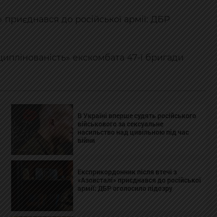
» приєднався до російської армії: ДБР
циплінованість» екскомбата 47-ї бригади
В Україні вперше судять російського
військового за сексуальне
насильство над цивільною під час
війни
Експрикордонник після втечі з
«Азовсталі» приєднався до російської
армії: ДБР оголосило підозру