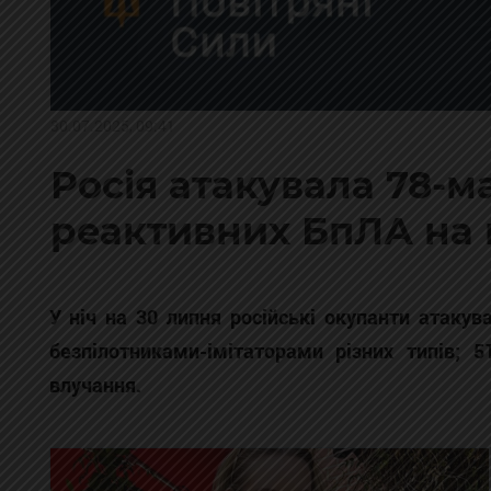
30.07.2025, 09:41
Росія атакувала 78-м
реактивних БпЛА на п
У ніч на 30 липня російські окупанти атаку
безпілотниками-імітаторами різних типів;
влучання.