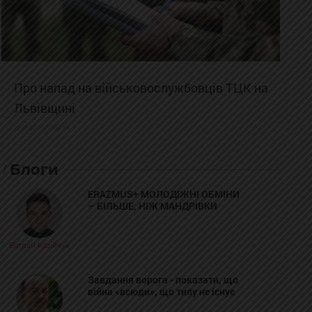
Про напад на військовослужбовців ТЦК на
Львівщині
2025-02-19 11:31:54
Блоги
ERAZMUS+ МОЛОДІЖНІ ОБМІНИ
– БІЛЬШЕ, НІЖ МАНДРІВКИ
Богдан Козійчук
Завдання ворога - показати, що
війна «всюди», що тилу не існує