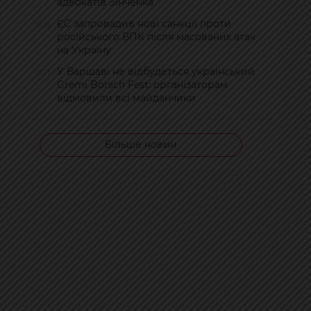
адвокатів Зінченка
ЄС запровадив нові санкції проти
19:14
російського ВПК після масованих атак
на Україну
У Варшаві не відбудеться український
17:17
Gremi Borsch Fest: організаторам
відмовили всі майданчики
Більше новин