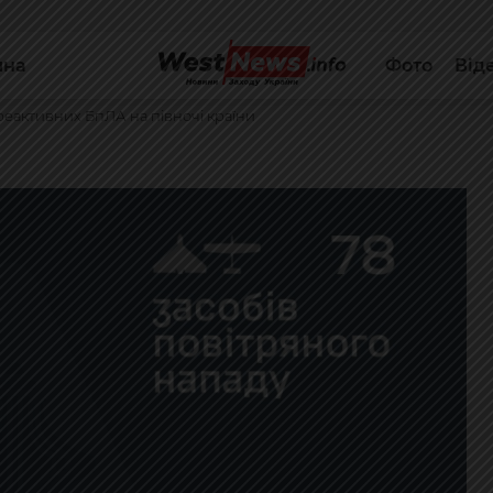
йна
Фото
Від
 реактивних БпЛА на півночі країни