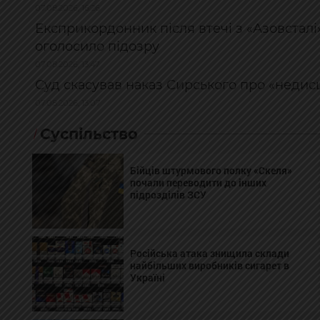
07.08.2026, 16:26
Експрикордонник після втечі з «Азовсталі
оголосило підозру
07.08.2026, 13:47
Суд скасував наказ Сирського про «недис
07.08.2026, 13:07
Суспільство
Бійців штурмового полку «Скеля»
почали переводити до інших
підрозділів ЗСУ
Російська атака знищила склади
найбільших виробників сигарет в
Україні