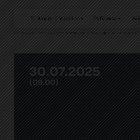
Західна Україна
Рубрики
Ві
Головна
Новини
Росія атакувала 78-ма дронами: з них 8