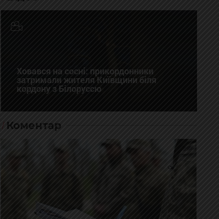
Ховався на сосні: прикордонники
затримали жителя Київщини біля
кордону з Білоруссю
Коментар