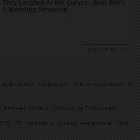
повітряною обороною збито/подавлено 51
 падіння збитих (уламки) на 2 локаціях".
.30 (29 липня) із різних напрямків: Орел,