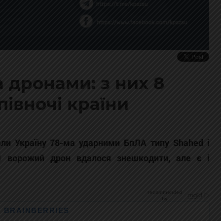
а дронами: з них 8
івночі країни
вали Україну 78-ма ударними БпЛА типу Shahed і
 51 ворожий дрон вдалося знешкодити, але є і