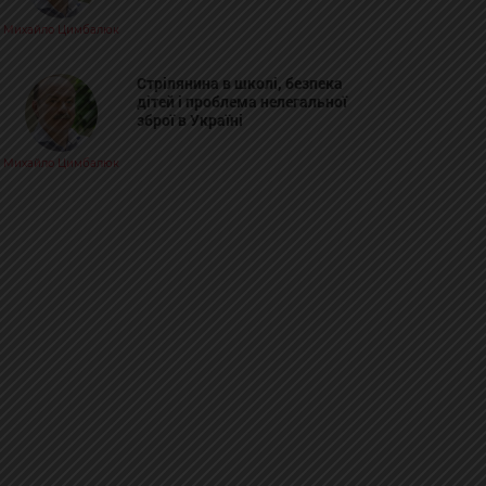
Михайло Цимбалюк
Стрілянина в школі, безпека
дітей і проблема нелегальної
зброї в Україні
Михайло Цимбалюк