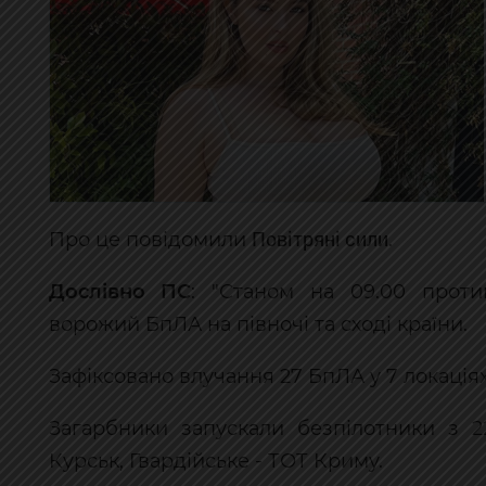
Повітряні сили
Про це повідомили
.
Дослівно ПС
: "Станом на 09.00 проти
ворожий БпЛА на півночі та сході країни.
Зафіксовано влучання 27 БпЛА у 7 локаціях,
Загарбники запускали безпілотники з 22
Курськ, Гвардійське - ТОТ Криму.