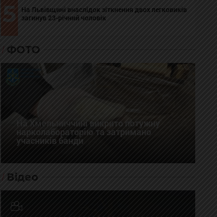
5
На Львівщині внаслідок зіткнення двох легковиків
загинув 23-річний чоловік
ФОТО
На Хмельниччині викрито потужну
нарколабораторію та затримано
учасників банди
Відео