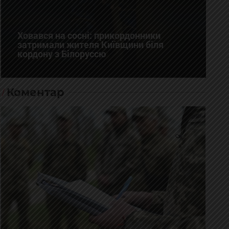
Ховався на сосні: прикордонники
затримали жителя Київщини біля
кордону з Білоруссю
Коментар