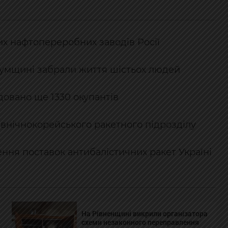
их нафтопереробних заводів Росії
 Сумщині забрали життя шістьох людей
ідовано ще 1330 окупантів
івнічнокорейського ракетного підрозділу
ння поставок антибалістичних ракет Україні
На Рівненщині викрили організатора
схеми незаконного переправлення