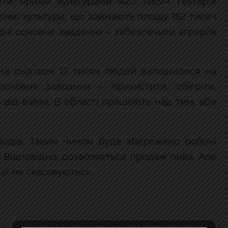
яти ярими культурами 420 тисяч гектарів
зимі культури, що займають площу 152 тисяч
дні основне завдання – забезпечити аграріїв
На сьогодні 17 тисяч людей залишилися на
сновне завдання – прихистити, обігріти,
ь від війни. В області працюють над тим, аби
аводів. Таким чином буде збережено робочі
. Відповідно, дозволяється продаж пива. Але
ії не скасовуються.