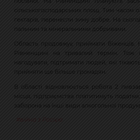
посівної. На Рівненщині планують засі
сільськогосподарських площ. Тим часом о
гектарів, перенесли зиму добре. На сього
пальним та мінеральними добривами.
Область продовжує приймати біженців. 
Рівненщині на тривалий термін. Тож о
нагодувати, підтримати людей, які тікают
прийняти ще більше громадян.
В області відновлюється робота 2 пивз
місця, підприємства платитимуть податки
заборона на інші види алкогольної продукц
війна з Росією