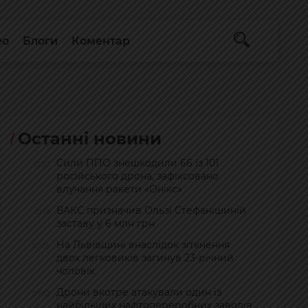
ео
Блоги
Коментар
Останні новини
Сили ППО знешкодили 66 із 101
10:37
російського дрона, зафіксовано
влучання ракети «Онікс»
ВАКС призначив Ользі Стефанішиній
10:18
заставу у 6 млн грн
На Львівщині внаслідок зіткнення
10:05
двох легковиків загинув 23-річний
чоловік
Дрони вкотре атакували один із
09:52
найбільших нафтопереробних заводів