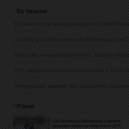
За темою
Дрони вкотре атакували один із найбільш
06.08.2026, 09:52
За добу російські атаки на Харківщині та
06.08.2026, 08:38
Генштаб оновив втрати Росії: за добу лікв
06.08.2026, 08:07
ГУР повідомило про розгортання у Росії п
05.08.2026, 20:21
Зеленський заявив про трикратне скороче
05.08.2026, 20:07
Рівне
На Рівненщині військовий отримав
умовний термін за смертельну ДТП,