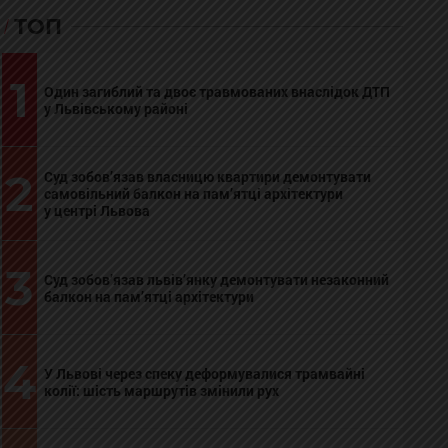
ТОП
1
Один загиблий та двоє травмованих внаслідок ДТП
у Львівському районі
2
Суд зобов’язав власницю квартири демонтувати
самовільний балкон на пам’ятці архітектури
у центрі Львова
3
Суд зобов’язав львів’янку демонтувати незаконний
балкон на пам’ятці архітектури
4
У Львові через спеку деформувалися трамвайні
колії: шість маршрутів змінили рух