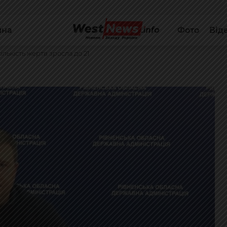
йна
Фото
Від
ількість жертв зросла до 21