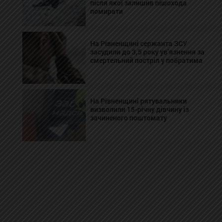
після якої залишив пішохода
помирати
На Рівненщині сержанта ЗСУ
засудили до 3,5 року ув’язнення за
смертельний постріл у побратима
На Рівненщині рятувальники
визволили 15-річну дівчину із
зачиненого поштомату