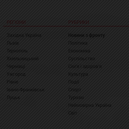
РЕГІОНИ
РУБРИКИ
Західна Україна
Новини з фронту
Львів
Політика
Тернопіль
Економіка
Хмельницький
Суспільство
Чернівці
Сім'я і здоров'я
Ужгород
Культура
Рівне
Події
Івано-Франківськ
Спорт
Луцьк
Туризм
Неймовірна Україна
Світ