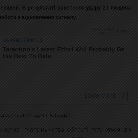
вершені. В результаті ракетного удару 21 людина
оботи з відновлення сигналу.
 державній адміністрації.
мислові підприємства області готуються до