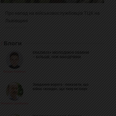
Про напад на військовослужбовців ТЦК на
Львівщині
2025-02-19 11:31:54
Блоги
ERAZMUS+ МОЛОДІЖНІ ОБМІНИ
– БІЛЬШЕ, НІЖ МАНДРІВКИ
Богдан Козійчук
Завдання ворога - показати, що
війна «всюди», що тилу не існує
Михайло Цимбалюк