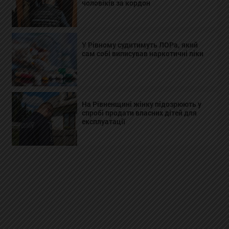
чоловіків за кордон
У Рівному судитимуть ЛОРа, який
сам собі виписував наркотичні ліки
На Рівненщині жінку підозрюють у
спробі продати власних дітей для
експлуатації