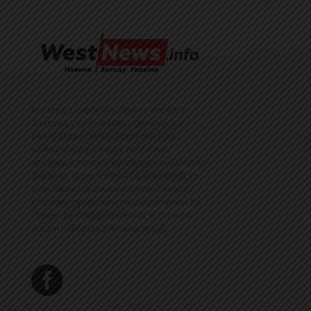
Команда інформаційного ресурсу
Західна Україна News своєчасно
розповідає своїй аудиторії про
найважливіші події, особливо
зосереджуючись на областях Західної
України. Доречні факти, тенденції та
різноманітні цікавинки охоплюють
ключові сфери життя, акцентуючи на
головних повідомленнях зі стрічок
новин інформаційних агенцій