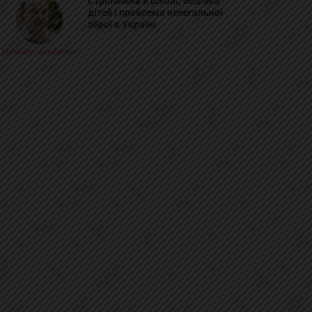
Стрілянина в школі, безпека
дітей і проблема нелегальної
зброї в Україні
Михайло Цимбалюк