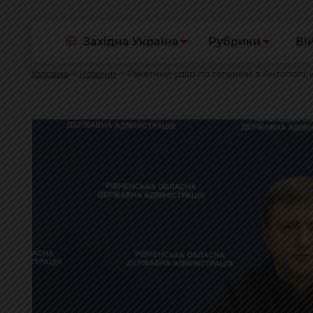
Західна Україна
Рубрики
Ві
Головна
Новини
Ракетний удар по телевежі в Антополі: к