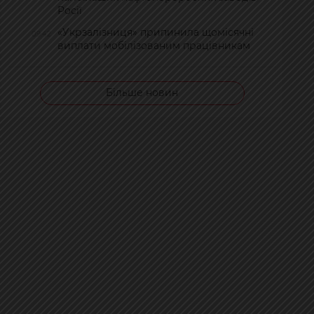
Росії
«Укрзалізниця» припинила щомісячні
09:42
виплати мобілізованим працівникам
Більше новин