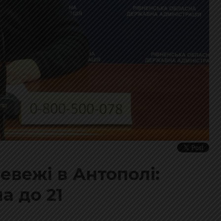
евежі в Антополі:
а до 21