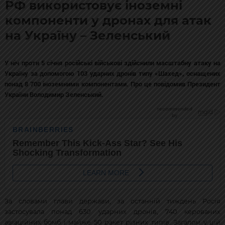
РФ використовує іноземні
компоненти у дронах для атак
на Україну – Зеленський
У ніч проти 5 січня російські військові здійснили масштабну атаку на
Україну за допомогою 103 ударних дронів типу «Шахед», оснащених
понад 8 700 іноземними компонентами. Про це повідомив Президент
України Володимир Зеленський.
За словами глави держави, за останній тиждень Росія
застосувала понад 630 ударних дронів, 740 керованих
авіаційних бомб і майже 50 ракет різних типів. Загалом у цій