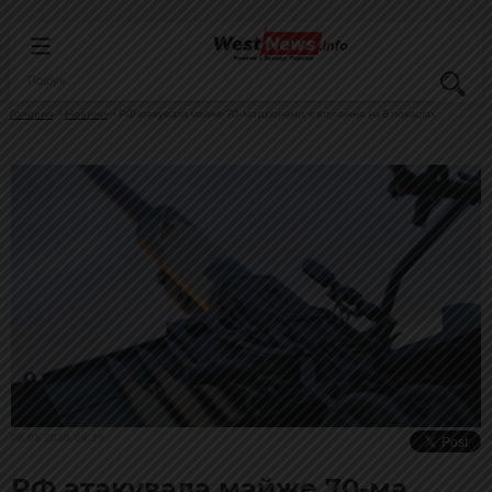
Головна
Новини
РФ атакувала майже 70-ма дронами, є влучання на 8 локаціях
08.05.2026, 09:36
РФ атакувала майже 70-ма