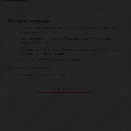
Останні новини
Нападник на українців у Кракові сам прийшов до поліції: його
10:40
затримали
Росія випустила по Україні 219 дронів і ракет: ППО знищила та
10:16
подавила 179 цілей
СБС уразили С-400, «Тор», «Панцир» і дві російські РЛС: «Мадяр»
09:44
розповів про нічну операцію
9 серпня: що треба знати про цей день
07:55
08 серпня , субота
61% українців готові терпіти війну
23:30
Більше новин