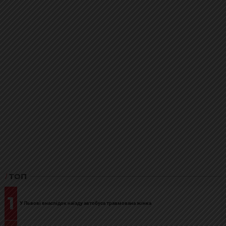
ТОП
1
У Львові внаслідок наїзду автобуса травмована жінка