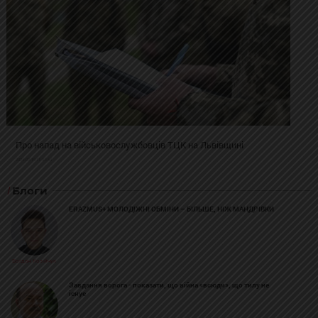
Про напад на військовослужбовців ТЦК на Львівщині
2025-02-19 11:31:54
Блоги
ERAZMUS+ МОЛОДІЖНІ ОБМІНИ – БІЛЬШЕ, НІЖ МАНДРІВКИ
Богдан Козійчук
Завдання ворога - показати, що війна «всюди», що тилу не
існує