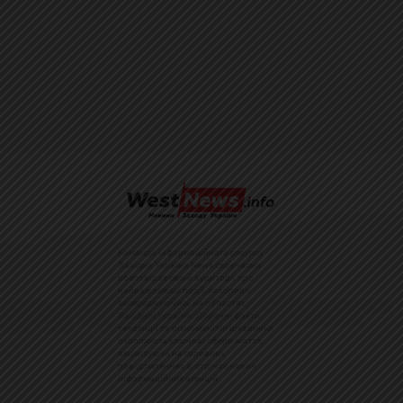
Команда інформаційного ресурсу
Західна Україна News своєчасно
розповідає своїй аудиторії про
найважливіші події, особливо
зосереджуючись на областях
Західної України. Доречні факти,
тенденції та різноманітні цікавинки
охоплюють ключові сфери життя,
акцентуючи на головних
повідомленнях зі стрічок новин
інформаційних агенцій