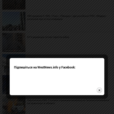
СБС уразили С-400, «Тор», «Панцир» і дві російські РЛС: «Мадяр»
розповів про нічну операцію
61% українців готові терпіти війну
У МЗС прокоментували інцидент із вибухом дрона в Болгарії
Підпишіться на WestNews.info у Facebook:
Telegram-чат, де координувалися акції за Федорова, видалили
після затримання адміністратора
Херсонська ОВА: Росіяни отримали вказівку на "вільне полювання"
на транспорт в області