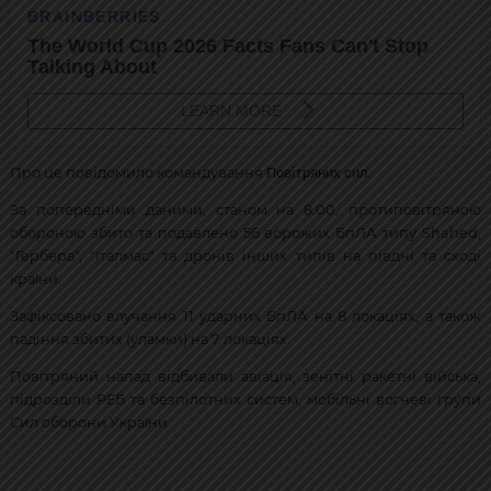
Повітряних сил
Про це повідомило командування
.
За попередніми даними, станом на 8.00, протиповітряною
обороною збито та подавлено 56 ворожих БпЛА типу Shahed,
"Гербера", "Італмас" та дронів інших типів на півдні та сході
країни.
Зафіксовано влучання 11 ударних БпЛА на 8 локаціях, а також
падіння збитих (уламки) на 7 локаціях.
Повітряний напад відбивали авіація, зенітні ракетні війська,
підрозділи РЕБ та безпілотних систем, мобільні вогневі групи
Сил оборони України.