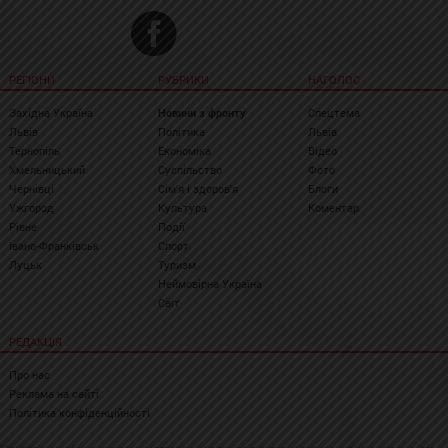
РЕГІОНИ
РУБРИКИ
НАГОЛОС
Західна Україна
Новини з фронту
Спецтема
Львів
Політика
Львів
Тернопіль
Економіка
Відео
Хмельницький
Суспільство
Фото
Чернівці
Сім'я і здоров'я
Блоги
Ужгород
Культура
Коментар
Рівне
Події
Івано-Франківськ
Спорт
Луцьк
Туризм
Неймовірна Україна
Світ
РЕДАКЦІЯ
Про нас
Реклама на сайті
Політика конфіденційності