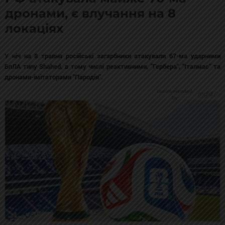
дронами, є влучання на 8
локаціях
У ніч на 8 травня російські загарбники атакували 67-ма ударними
БпЛА типу Shahed, в тому числі реактивними, "Гербера", "Італмас" та
дронами-імітаторами "Пародія".