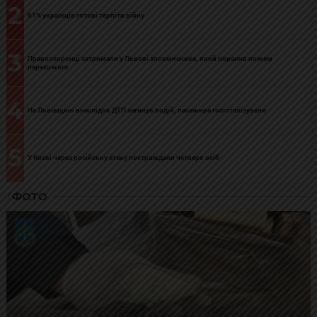
2
61% українців готові терпіти війну
3
Правоохоронці затримали у Львові зловмисника, який поранив ножем
перехожого
4
На Львівщині внаслідок ДТП загинув водій, пасажира госпіталізували
5
У Києві через російську атаку постраждали четверо осіб
ФОТО