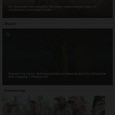
На Хмельниччині викрито потужну нарколабораторію та
затримано учасників банди
Відео
Ховався на сосні: прикордонники затримали жителя Київщини
біля кордону з Білоруссю
Коментар