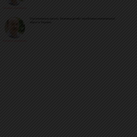
Михайло Цимбалюк
Стрілянина в школі, безпека дітей і проблема нелегальної
зброї в Україні
Михайло Цимбалюк