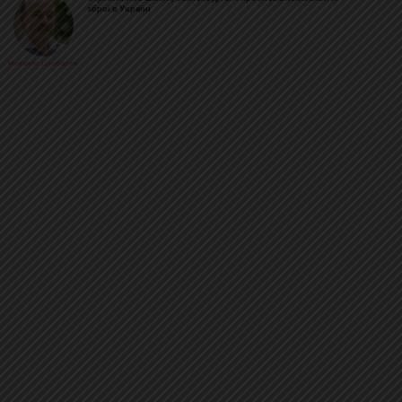
зброї в Україні
Михайло Цимбалюк