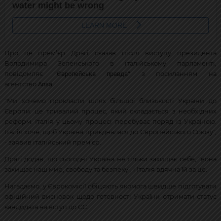
Про це прем’єр Драгі сказав після виступу президента
Володимира Зеленського в італійському парламенті,
Європейська правда
повідомляє "
" з посиланням на
Ansa
агентство
.
"Ми хочемо прокласти шлях більшої близькості України до
Європи: це тривалий процес, який складається з необхідних
реформ. Італія у цьому процесі перебуває поряд із Україною.
Італія хоче, щоб Україна приєдналася до Європейського Союзу",
- заявив італійський прем’єр.
Драгі додав, що сьогодні Україна не тільки захищає себе, "вона
захищає наш мир, свободу та безпеку", і Італія вдячна їй за це.
Нагадаємо, у Єврокомісії обіцяють якомога швидше підготувати
офіційний висновок щодо готовності України отримати статус
кандидата на вступ до ЄС.