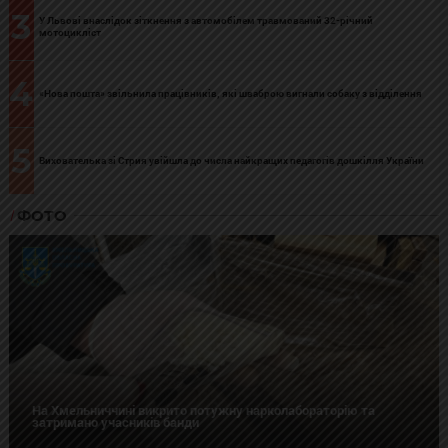
3
У Львові внаслідок зіткнення з автомобілем травмований 32-річний
мотоцикліст
4
«Нова пошта» звільнила працівників, які шваброю вигнали собаку з відділення
5
Вихователька зі Стрия увійшла до числа найкращих педагогів дошкілля України
ФОТО
На Хмельниччині викрито потужну нарколабораторію та
затримано учасників банди