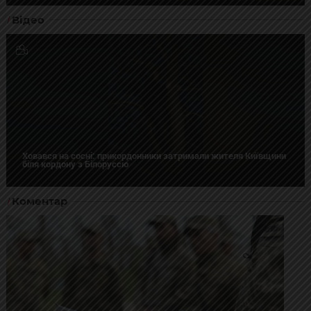
Відео
Ховався на сосні: прикордонники затримали жителя Київщини
біля кордону з Білоруссю
Коментар