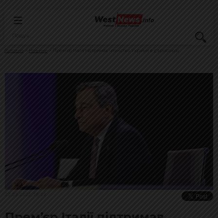
Головна
Новини
Прем’єр Італії підтримав членство України в Євросоюзі
22.03.2022, 16:23
Прем’єр Італії підтримав