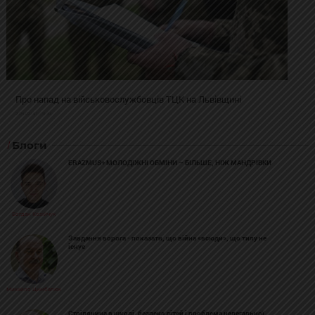
Про напад на військовослужбовців ТЦК на Львівщині
2025-02-19 11:31:54
Блоги
ERAZMUS+ МОЛОДІЖНІ ОБМІНИ – БІЛЬШЕ, НІЖ МАНДРІВКИ
Богдан Козійчук
Завдання ворога - показати, що війна «всюди», що тилу не
існує
Михайло Цимбалюк
Стрілянина в школі, безпека дітей і проблема нелегальної