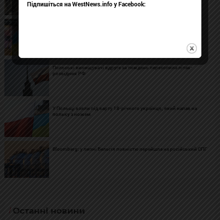
Підпишіться на WestNews.info у Facebook:
У Вроцлаві затримали п'яну жінку з ножами, яка кричала на
українців
Польські винищувачі вдруге за тиждень перехопила літак-
розвідник РФ
У Польщі взяли під варту 18-річного українця, який напав на
польку з ножем
Bloomberg: у липні Бельгія повністю перейшла на російський СПГ
Останні новини