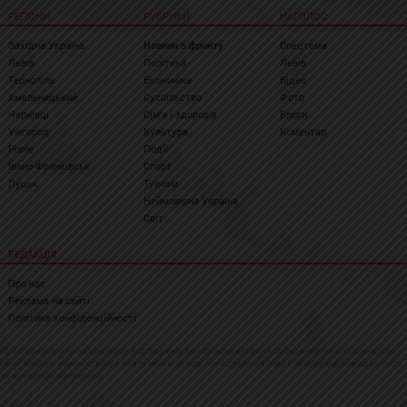
РЕГІОНИ
РУБРИКИ
НАГОЛОС
Західна Україна
Новини з фронту
Спецтема
Львів
Політика
Львів
Тернопіль
Економіка
Відео
Хмельницький
Суспільство
Фото
Чернівці
Сім'я і здоров'я
Блоги
Ужгород
Культура
Коментар
Рівне
Події
Івано-Франківськ
Спорт
Луцьк
Туризм
Неймовірна Україна
Світ
РЕДАКЦІЯ
Про нас
Реклама на сайті
Політика конфіденційності
При повному або частковому відтворенні матеріалів активне посилання на westnews.info
обов'язкове. Адміністрація сайту може не поділяти думку автора і не несе відповідальності
за авторські матеріали.