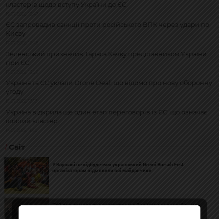
кластерів щодо вступу України до ЄС
19.07.2026, 10:47
ЄС запровадив санкції проти російського ВПК через удари по
Києву
17.07.2026, 16:48
Зеленський призначив Тараса Качку представником України
при ЄС
17.07.2026, 13:56
Україна та ЄС уклали Drone Deal: що відомо про нову оборонну
угоду
15.07.2026, 17:17
Україна відкрила ще один етап переговорів із ЄС: що означає
шостий кластер
14.07.2026, 11:50
Світ
У Варшаві не відбудеться український Gremi Borsch Fest:
організаторам відмовили всі майданчики
ГУР повідомило про розгортання у Росії північнокорейського
ракетного підрозділу