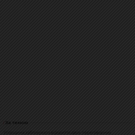
За темою
Угорщина заблокувала відкриття двох переговорних