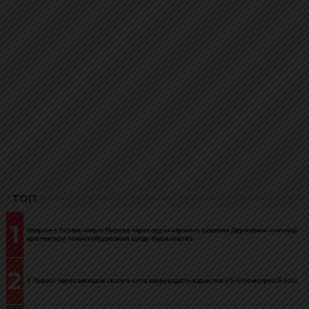
ТОП
1
Вперше в Україні мерія Львова через суд оскаржить рішення Державної інспекції
архітектури та містобудування щодо будівництва
2
У Львові через випадок сказу в кота запровадять карантин у 5-кілометровій зоні