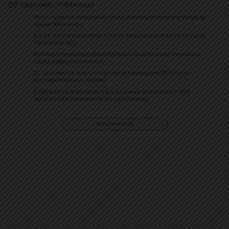
07 серпня , п'ятниця
Uklon придбав львівський сервіс електросамокатів e-Wings за
21:51
майже 98 млн грн
Бійців штурмового полку «Скеля» почали переводити до інших
20:32
підрозділів ЗСУ
Розгляд справи про вбивство Ірини Фаріон знову перенесли
19:50
через адвокатів Зінченка
ЄС запровадив нові санкції проти російського ВПК після
19:14
масованих атак на Україну
У Варшаві не відбудеться український Gremi Borsch Fest:
17:17
організаторам відмовили всі майданчики
Більше новин