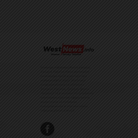
Команда інформаційного ресурсу
Західна Україна News своєчасно
розповідає своїй аудиторії про
найважливіші події, особливо
зосереджуючись на областях
Західної України. Доречні факти,
тенденції та різноманітні цікавинки
охоплюють ключові сфери життя,
акцентуючи на головних
повідомленнях зі стрічок новин
інформаційних агенцій