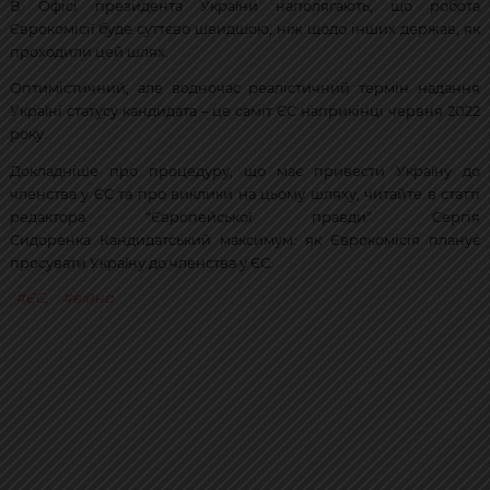
В Офісі президента України наполягають, що робота
Єврокомісії буде суттєво швидшою, ніж щодо інших держав, як
проходили цей шлях.
Оптимістичний, але водночас реалістичний термін надання
Україні статусу кандидата – це саміт ЄС наприкінці червня 2022
року.
Докладніше про процедуру, що має привести Україну до
членства у ЄС та про виклики на цьому шляху, читайте в статті
редактора "Європейської правди" Сергія
Сидоренка Кандидатський максимум: як Єврокомісія планує
просувати Україну до членства у ЄС.
ЄС
,
війна