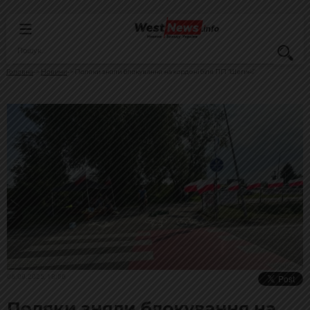
Головна
Новини
Поляки зняли блокування на кордоні біля ПП "Шегині"
06.09.2025, 18:56
Поляки зняли блокування на