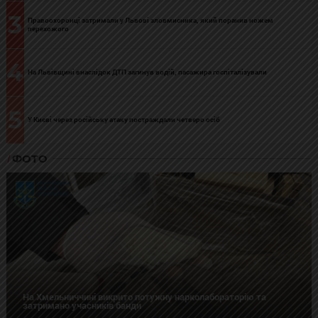
3
Правоохоронці затримали у Львові зловмисника, який поранив ножем
перехожого
4
На Львівщині внаслідок ДТП загинув водій, пасажира госпіталізували
5
У Києві через російську атаку постраждали четверо осіб
ФОТО
На Хмельниччині викрито потужну нарколабораторію та
затримано учасників банди