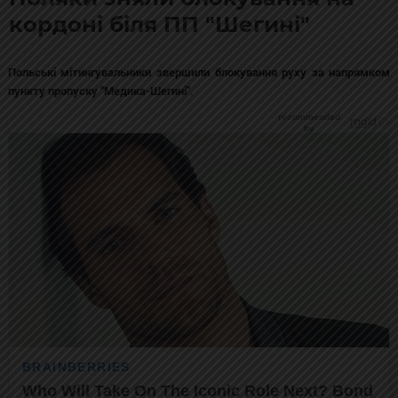
кордоні біля ПП "Шегині"
Польські мітингувальники звершили блокування руху за напрямком
пункту пропуску "Медика-Шегині".