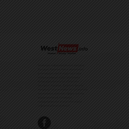
Команда інформаційного ресурсу
Західна Україна News своєчасно
розповідає своїй аудиторії про
найважливіші події, особливо
зосереджуючись на областях
Західної України. Доречні факти,
тенденції та різноманітні цікавинки
охоплюють ключові сфери життя,
акцентуючи на головних
повідомленнях зі стрічок новин
інформаційних агенцій