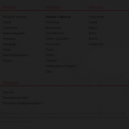
РЕГІОНИ
РУБРИКИ
НАГОЛОС
Західна Україна
Новини з фронту
Спецтема
Львів
Політика
Львів
Тернопіль
Економіка
Відео
Хмельницький
Суспільство
Фото
Чернівці
Сім'я і здоров'я
Блоги
Ужгород
Культура
Коментар
Рівне
Події
Івано-Франківськ
Спорт
Луцьк
Туризм
Неймовірна Україна
Світ
РЕДАКЦІЯ
Про нас
Реклама на сайті
Політика конфіденційності
При повному або частковому відтворенні матеріалів активне посилання на westnews.info
обов'язкове. Адміністрація сайту може не поділяти думку автора і не несе відповідальності
за авторські матеріали.