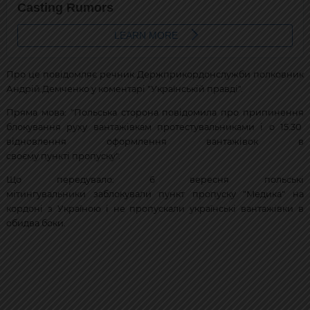
Про це повідомляє речник Держприкордонслужби полковник
Андрій Демченко у коментарі "Українській правді".
Пряма мова: "Польська сторона повідомила про припинення
блокування руху вантажівкам протестувальниками і о 15.30
відновлення оформлення вантажівок в
своєму пункті пропуску".
Що передувало: 6 вересня польські
мітингувальники заблокували пункт пропуску "Медика" на
кордоні з Україною і не пропускали українські вантажівки в
обидва боки.