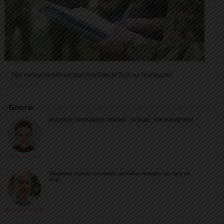
Про напад на військовослужбовців ТЦК на Львівщині
2025-02-19 11:31:54
Блоги
ERAZMUS+ МОЛОДІЖНІ ОБМІНИ – БІЛЬШЕ, НІЖ МАНДРІВКИ
Богдан Козійчук
Завдання ворога - показати, що війна «всюди», що тилу не
існує
Михайло Цимбалюк