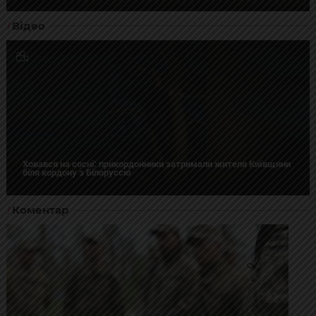
Відео
Ховався на сосні: прикордонники затримали жителя Київщини
біля кордону з Білоруссю
Коментар