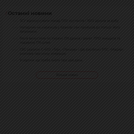
Останні новини
ЗСУ відмінусували понад 1100 окупантів і 1600 дронів за добу
11:54
Нападник на українців у Кракові сам прийшов до поліції: його
10:40
затримали
Росія випустила по Україні 219 дронів і ракет: ППО знищила та
10:16
подавила 179 цілей
СБС уразили С-400, «Тор», «Панцир» і дві російські РЛС: «Мадяр»
09:44
розповів про нічну операцію
9 серпня: що треба знати про цей день
07:55
Більше новин