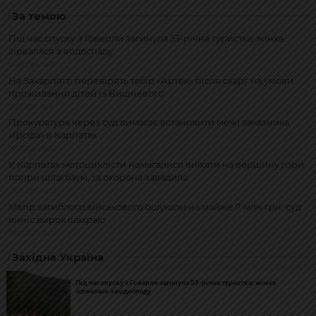
За темою
Під час спуску з Говерли загинула 53-річна туристка: жінка
зірвалася з водоспаду
04.08.2026, 12:31
На Закарпатті перевірять табір «Артек» після скарг на умови
проживання дітей із Вишневого
31.07.2026, 20:11
Прокуратура через суд вимагає встановити межі заказника
«Грофа» в Карпатах
29.07.2026, 19:58
У Карпатах мотоциклісти намагалися виїхати на вершину гори
попри шлагбаум, та охорона завадила
28.07.2026, 18:03
Матір загиблого військового ошукали на майже 7 млн грн: суд
виніс вирок шахраю
28.07.2026, 16:25
Західна Україна
Під час спуску з Говерли загинула 53-річна туристка: жінка
зірвалася з водоспаду