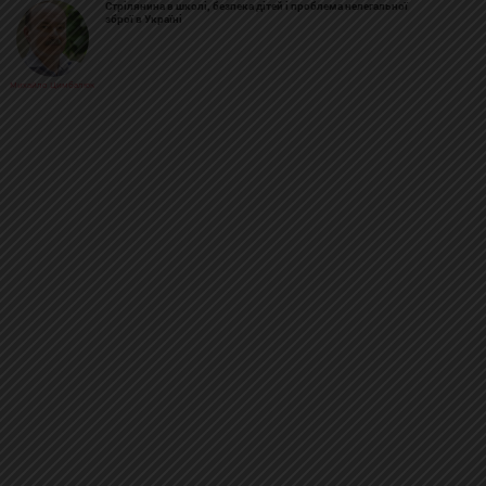
Стрілянина в школі, безпека дітей і проблема нелегальної
зброї в Україні
Михайло Цимбалюк