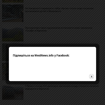
На Закарпатті перевірять табір «Артек» після скарг на умови
проживання дітей із Вишневого
Прокуратура через суд вимагає встановити межі заказника
«Грофа» в Карпатах
У Карпатах мотоциклісти намагалися виїхати на вершину гори
попри шлагбаум, та охорона завадила
Підпишіться на WestNews.info у Facebook:
Матір загиблого військового ошукали на майже 7 млн грн: суд
виніс вирок шахраю
У Яремчі понад 300 джиперів закликали владу створити легальні
маршрути в Карпатах