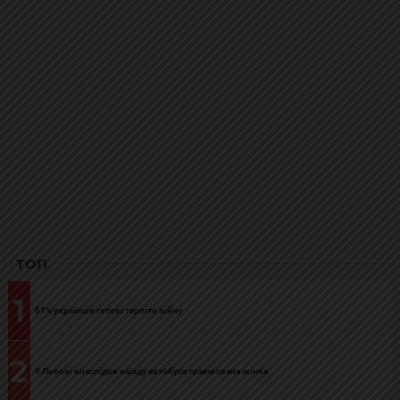
ТОП
1
61% українців готові терпіти війну
2
У Львові внаслідок наїзду автобуса травмована жінка