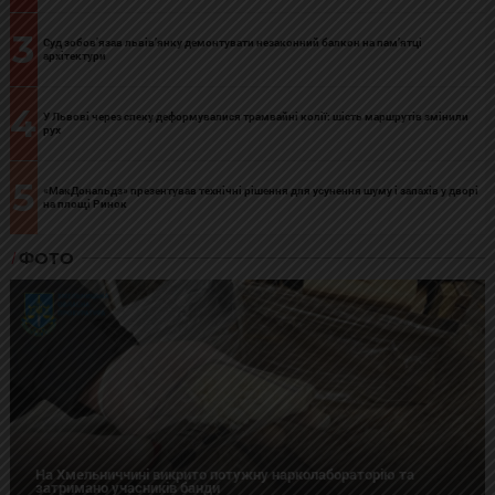
3
Суд зобов’язав львів’янку демонтувати незаконний балкон на пам’ятці
архітектури
4
У Львові через спеку деформувалися трамвайні колії: шість маршрутів змінили
рух
5
«МакДональдз» презентував технічні рішення для усунення шуму і запахів у дворі
на площі Ринок
ФОТО
На Хмельниччині викрито потужну нарколабораторію та
затримано учасників банди