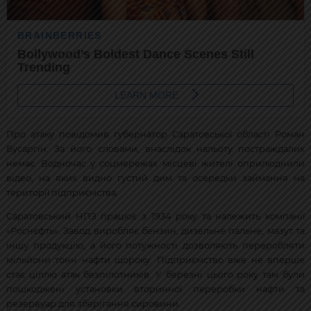
Про атаку повідомив губернатор Саратовської області Роман
Бусаргін. За його словами, внаслідок нальоту постраждалих
немає. Водночас у соцмережах місцеві жителі оприлюднили
відео, на яких видно густий дим та осередки займання на
території підприємства.
Саратовський НПЗ працює з 1934 року та належить компанії
«Роснєфть». Завод виробляє бензин, дизельне пальне, мазут та
іншу продукцію, а його потужності дозволяють переробляти
мільйони тонн нафти щороку. Підприємство вже не вперше
стає ціллю атак безпілотників. У березні цього року там були
пошкоджені установки вторинної переробки нафти та
резервуар для зберігання сировини.