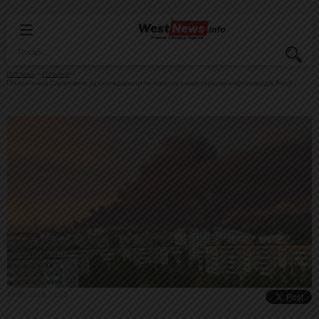
Головна
Новини
Полум’я над Саратовом: дрони вдарили по одному з найстаріших нафтозаводів Росії
31.05.2026, 10:22