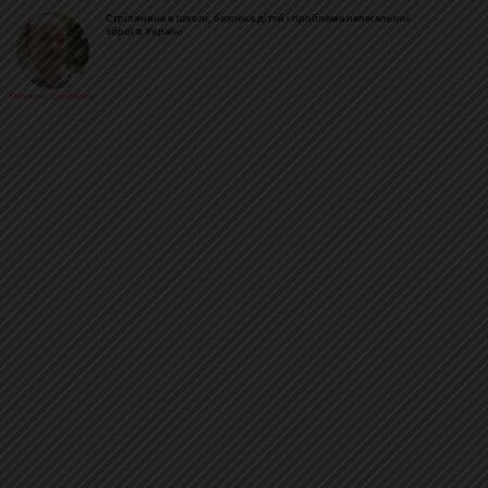
Стрілянина в школі, безпека дітей і проблема нелегальної
зброї в Україні
Михайло Цимбалюк