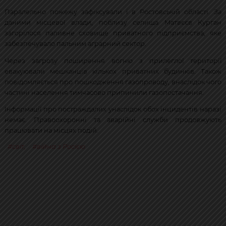
Паралельно пожежу зафіксували і в Ростовській області. За
даними місцевої влади, поблизу селища Матвєєв Курган
загорілося паливне сховище приватного підприємства, яке
забезпечувало пальним аграрний сектор.
Через загрозу поширення вогню з прилеглої території
евакуювали мешканців кількох приватних будинків. Також
повідомляється про пошкодження газопроводу, внаслідок чого
частині населення тимчасово припинили газопостачання.
Інформації про постраждалих унаслідок обох інцидентів наразі
немає. Правоохоронні та аварійні служби продовжують
працювати на місцях подій.
світ
,
війна з Росією