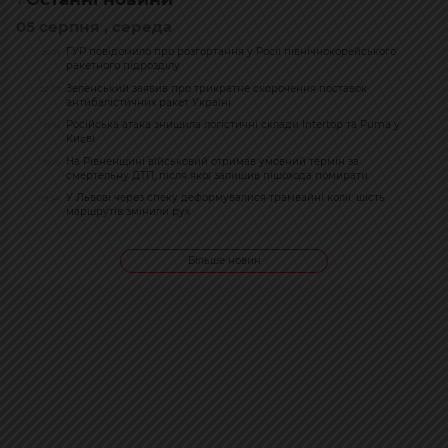
05 серпня , середа
ГУР повідомило про розгортання у Росії північнокорейського
20:21
ракетного підрозділу
Зеленський заявив про трикратне скорочення поставок
20:07
антибалістичних ракет Україні
Російська атака знищила логістичні склади Intertop та Puma у
19:51
Києві
На Рівненщині військовий отримав умовний термін за
19:26
смертельну ДТП, після якої залишив пішохода помирати
У Львові через спеку деформувалися трамвайні колії: шість
18:54
маршрутів змінили рух
Більше новин