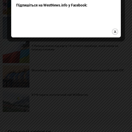
українців
Підпишіться на WestNews.info у Facebook:
Польські винищувачі вдруге за тиждень перехопила літак-
розвідник РФ
У Польщі взяли під варту 18-річного українця, який напав на
польку з ножем
Bloomberg: у липні Бельгія повністю перейшла на російський СПГ
В РФ горить логістичний хаб Wildberries
Останні новини