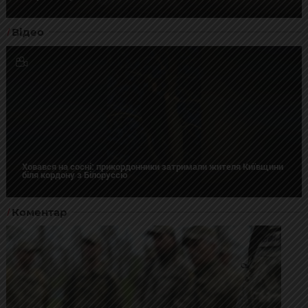
Відео
Ховався на сосні: прикордонники затримали жителя Київщини
біля кордону з Білоруссю
Коментар