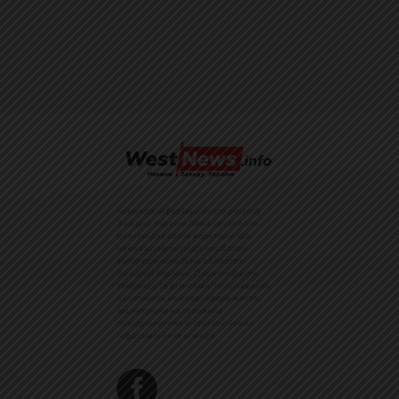
Команда інформаційного ресурсу
Західна Україна News своєчасно
розповідає своїй аудиторії про
найважливіші події, особливо
зосереджуючись на областях
Західної України. Доречні факти,
тенденції та різноманітні цікавинки
охоплюють ключові сфери життя,
акцентуючи на головних
повідомленнях зі стрічок новин
інформаційних агенцій