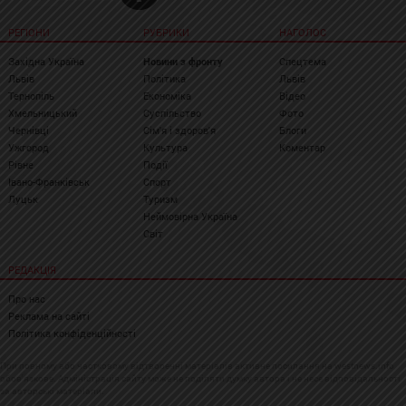
РЕГІОНИ
РУБРИКИ
НАГОЛОС
Західна Україна
Новини з фронту
Спецтема
Львів
Політика
Львів
Тернопіль
Економіка
Відео
Хмельницький
Суспільство
Фото
Чернівці
Сім'я і здоров'я
Блоги
Ужгород
Культура
Коментар
Рівне
Події
Івано-Франківськ
Спорт
Луцьк
Туризм
Неймовірна Україна
Світ
РЕДАКЦІЯ
Про нас
Реклама на сайті
Політика конфіденційності
При повному або частковому відтворенні матеріалів активне посилання на westnews.info
обов'язкове. Адміністрація сайту може не поділяти думку автора і не несе відповідальності
за авторські матеріали.