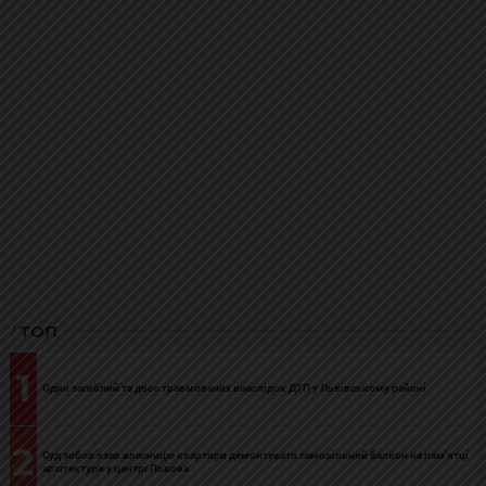
ТОП
1
Один загиблий та двоє травмованих внаслідок ДТП у Львівському районі
2
Суд зобов’язав власницю квартири демонтувати самовільний балкон на пам’ятці
архітектури у центрі Львова