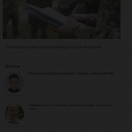
Про напад на військовослужбовців ТЦК на Львівщині
2025-02-19 11:31:54
Блоги
ERAZMUS+ МОЛОДІЖНІ ОБМІНИ – БІЛЬШЕ, НІЖ МАНДРІВКИ
Богдан Козійчук
Завдання ворога - показати, що війна «всюди», що тилу не
існує
Михайло Цимбалюк