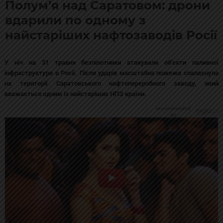
Полум’я над Саратовом: дрони
вдарили по одному з
найстаріших нафтозаводів Росії
У ніч на 31 травня безпілотники атакували об’єкти паливної
інфраструктури в Росії. Після ударів масштабна пожежа спалахнула
на території Саратовського нафтопереробного заводу, який
вважається одним із найстаріших НПЗ країни.