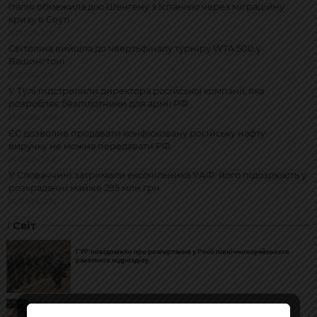
Італія обмежила дію Шенгену з Іспанією через міграційну
кризу в Сеуті
31.07.2026, 22:17
Світоліна вийшла до чвертьфіналу турніру WTA 500 у
Вашингтоні
31.07.2026, 13:15
У Тулі підстрелили директора російської компанії, яка
розробляє безпілотники для армії РФ
29.07.2026, 13:29
ЄС дозволив продавати конфісковану російську нафту:
виручку не можна передавати РФ
24.07.2026, 22:50
У Словаччині затримали ексочільника УАФ: його підозрюють у
розкраданні майже 295 млн грн
24.07.2026, 21:05
Світ
ГУР повідомило про розгортання у Росії північнокорейського
ракетного підрозділу
У Вроцлаві затримали п'яну жінку з ножами, яка кричала на