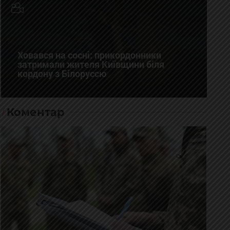
Ховався на сосні: прикордонники
затримали жителя Київщини біля
кордону з Білоруссю
Коментар