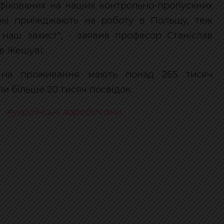
фікованих на наших контрольно-пропускних
які приїжджають на роботу в Польщу, теж
 наш захист", - заявив професор Станіслав
в Жешуві.
и на проживання мають понад 265 тисяч
али більше 20 тисяч посвідок.
українські заробітчани