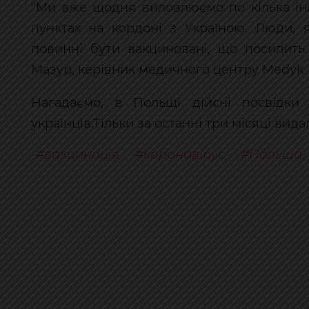
"Ми вже щодня виловлюємо по кілька ін
пунктах на кордоні з Україною. Люди, 
повинні бути вакциновані, що посилить
Мазур, керівник медичного центру Medyk 
Нагадаємо, в Польщі дійсні посвідк
українців.Тільки за останні три місяці вид
вакцинація
,
коронавірус
,
Польща
,