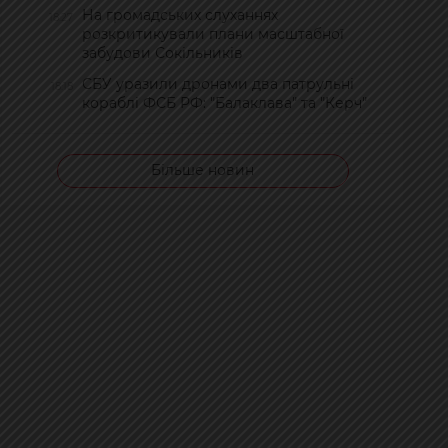
На громадських слуханнях
18:27
розкритикували плани масштабної
забудови Сокільників
СБУ уразили дронами два патрульні
18:18
кораблі ФСБ РФ: "Балаклава" та "Керч"
Більше новин