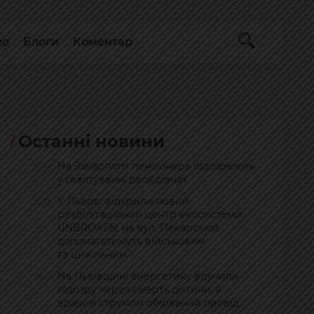
ео
Блоги
Коментар
Останні новини
На Закарпатті пенсіонера підозрюють
20:38
у ґвалтуванні двох дівчат
У Львові відкрили новий
19:52
реабілітаційний центр екосистеми
UNBROKEN: на вул. Пекарській
допомагатимуть військовим
та цивільним
На Львівщині енергетику вручили
19:41
підозру через смерть дитини: її
вдарив струмом обірваний провід