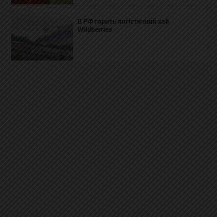
В РФ горить логістичний хаб
Wildberries