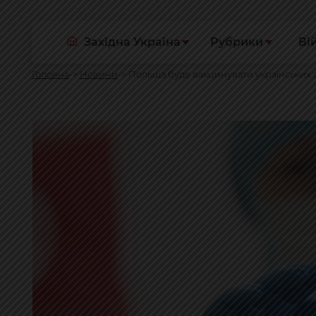
Західна Україна
Рубрики
Ві
Головна
Новини
Польща буде вакцинувати українських з