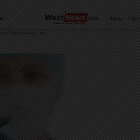
йна
Фото
Від
аробітчан на кордоні