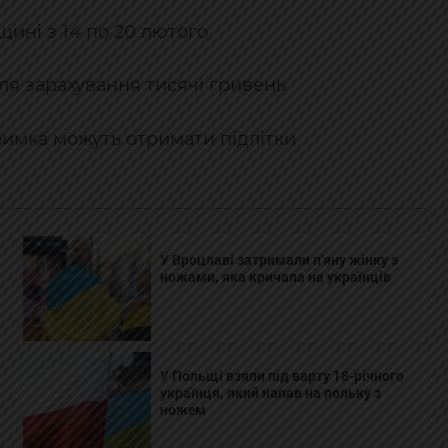
щині з 14 по 20 лютого
для зарахування тисячі гривень
римка можуть отримати підлітки
У Вроцлаві затримали п'яну жінку з
ножами, яка кричала на українців
У Польщі взяли під варту 18-річного
українця, який напав на польку з
ножем