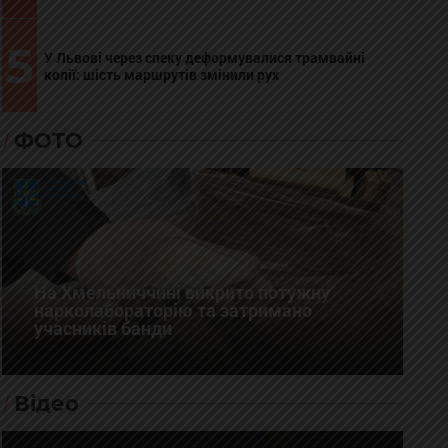
5
У Львові через спеку деформувалися трамвайні
колії: шість маршрутів змінили рух
ФОТО
На Хмельниччині викрито потужну
нарколабораторію та затримано
учасників банди
Відео