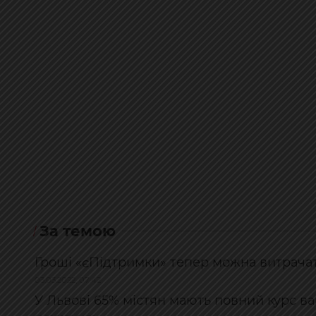
За темою
Гроші «єПідтримки» тепер можна витрачат
03.03.2022, 07:42
У Львові 65% містян мають повний курс ва