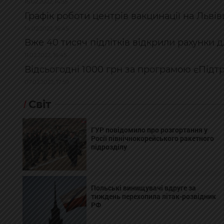
18.02.2022, 14:35
Графік роботи центрів вакцинації на Львів
14.02.2022, 16:45
Вже 40 тисяч підлітків відкрили рахунки 
11.02.2022, 16:45
Відсьогодні 1000 грн за програмою єПідт
07.02.2022, 17:59
Світ
ГУР повідомило про розгортання у
Росії північнокорейського ракетного
підрозділу
Польські винищувачі вдруге за
тиждень перехопила літак-розвідник
РФ