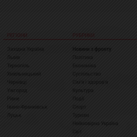
РЕГІОНИ
РУБРИКИ
Західна Україна
Новини з фронту
Львів
Політика
Тернопіль
Економіка
Хмельницький
Суспільство
Чернівці
Сім'я і здоров'я
Ужгород
Культура
Рівне
Події
Івано-Франківськ
Спорт
Луцьк
Туризм
Неймовірна Україна
Світ