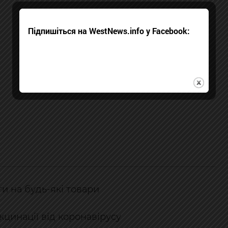
Підпишіться на WestNews.info у Facebook:
и на будь-які товари
кцинації від коронавірусу