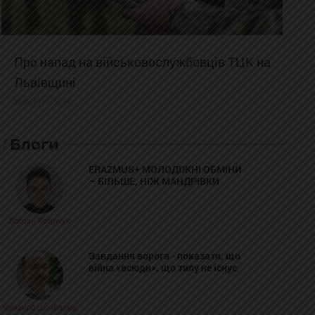
Про напад на військовослужбовців ТЦК на
Львівщині
2025-02-19 11:31:54
Блоги
ERAZMUS+ МОЛОДІЖНІ ОБМІНИ
– БІЛЬШЕ, НІЖ МАНДРІВКИ
Богдан Козійчук
Завдання ворога - показати, що
війна «всюди», що тилу не існує
Михайло Цимбалюк