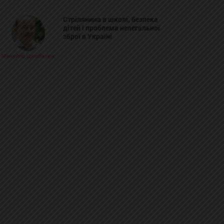
Стрілянина в школі, безпека
дітей і проблема нелегальної
зброї в Україні
Михайло Цимбалюк