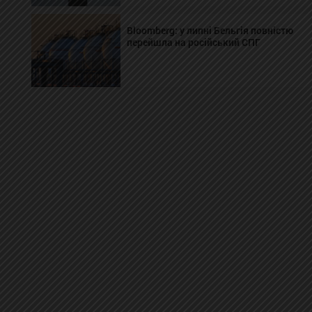
Bloomberg: у липні Бельгія повністю
перейшла на російський СПГ