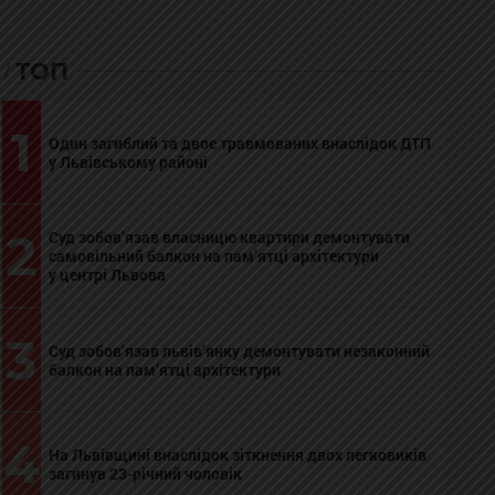
ТОП
1
Один загиблий та двоє травмованих внаслідок ДТП
у Львівському районі
2
Суд зобов’язав власницю квартири демонтувати
самовільний балкон на пам’ятці архітектури
у центрі Львова
3
Суд зобов’язав львів’янку демонтувати незаконний
балкон на пам’ятці архітектури
4
На Львівщині внаслідок зіткнення двох легковиків
загинув 23-річний чоловік