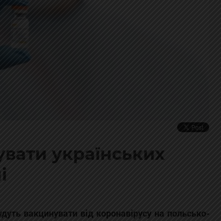
вати українських
і
будуть вакцинувати від коронавірусу на польсько-