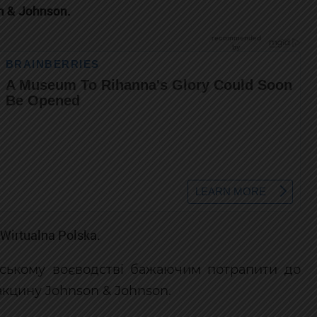
n & Johnson.
Wirtualna Polska.
ському воєводстві бажаючим потрапити до
кцину Johnson & Johnson.