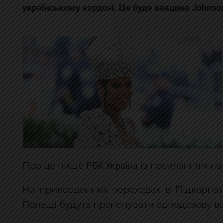
українському кордоні. Це буде вакцина Johnso
РБК-Україна
Про це пише
із посиланням на
На прикордонних переходах в Підкарпат
Польщі будуть пропонувати однодозову ва