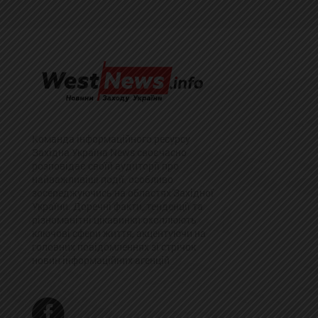
Команда інформаційного ресурсу
Західна Україна News своєчасно
розповідає своїй аудиторії про
найважливіші події, особливо
зосереджуючись на областях Західної
України. Доречні факти, тенденції та
різноманітні цікавинки охоплюють
ключові сфери життя, акцентуючи на
головних повідомленнях зі стрічок
новин інформаційних агенцій