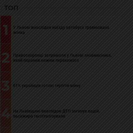
ТОП
1
У Львові внаслідок наїзду автобуса травмована
жінка
2
Правоохоронці затримали у Львові зловмисника,
який поранив ножем перехожого
3
61% українців готові терпіти війну
4
На Львівщині внаслідок ДТП загинув водій,
пасажира госпіталізували