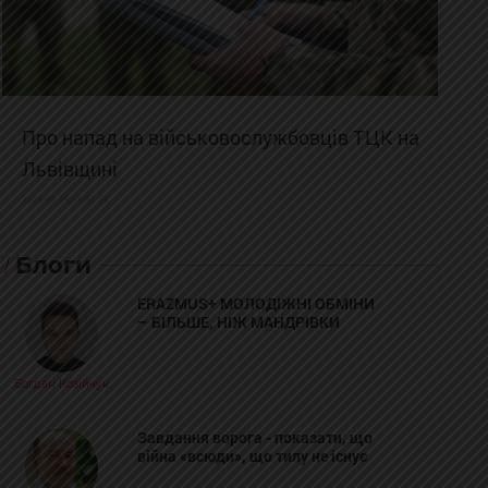
Про напад на військовослужбовців ТЦК на
Львівщині
2025-02-19 11:31:54
Блоги
ERAZMUS+ МОЛОДІЖНІ ОБМІНИ
– БІЛЬШЕ, НІЖ МАНДРІВКИ
Богдан Козійчук
Завдання ворога - показати, що
війна «всюди», що тилу не існує