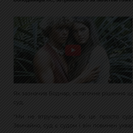
Як зазначив Боднар, остаточне рішення 
суд.
"Ми не втручаємося, бо це просто судо
Звичайно, суд є судом і він повинен ухва