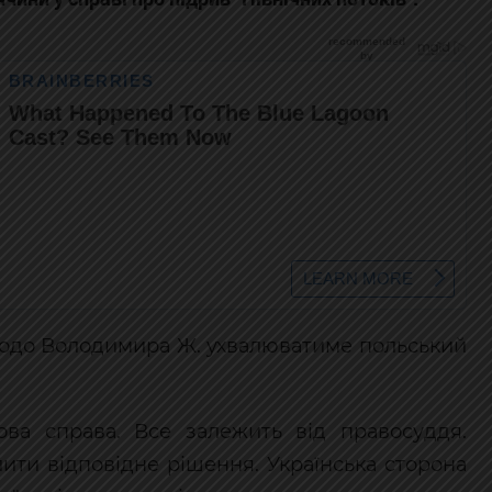
щодо Володимира Ж. ухвалюватиме польський
ва справа. Все залежить від правосуддя.
лити відповідне рішення. Українська сторона