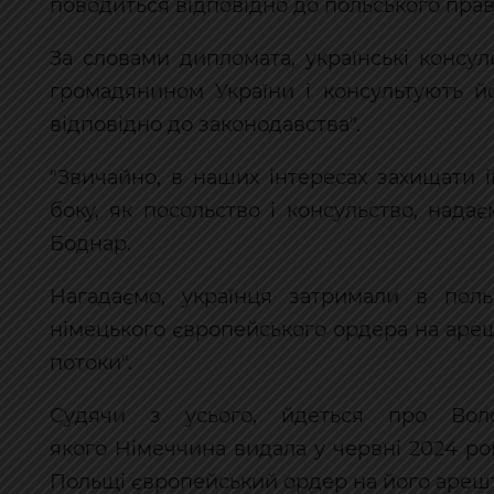
поводиться відповідно до польського права"
За словами дипломата, українські консу
громадянином України і консультують й
відповідно до законодавства".
"Звичайно, в наших інтересах захищати 
боку, як посольство і консульство, нада
Боднар.
Нагадаємо, українця затримали в поль
німецького європейського ордера на арешт
потоки".
Судячи з усього, йдеться про Вол
якого Німеччина видала у червні 2024 ро
Польщі європейський ордер на його арешт