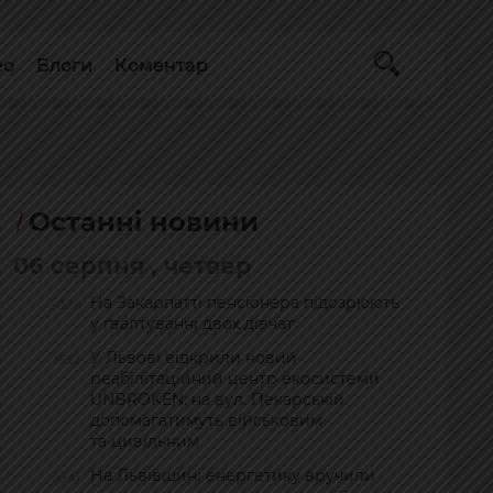
ео
Блоги
Коментар
Останні новини
06 серпня , четвер
На Закарпатті пенсіонера підозрюють
20:38
у ґвалтуванні двох дівчат
У Львові відкрили новий
19:52
реабілітаційний центр екосистеми
UNBROKEN: на вул. Пекарській
допомагатимуть військовим
та цивільним
На Львівщині енергетику вручили
19:41