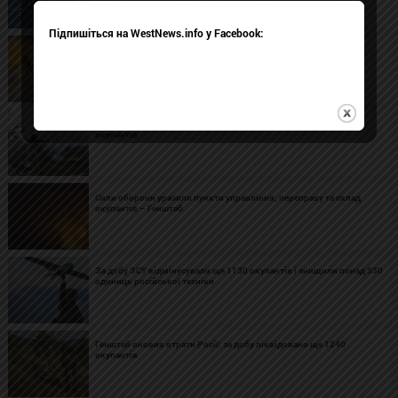
Підпишіться на WestNews.info у Facebook:
Дрони Сил оборони збільшили втрати армії окупантів у липні –
МОУ
Генштаб оновив втрати Росії: за добу ліквідовано ще 1330
окупантів
Сили оборони уразили пункти управління, переправу та склад
окупантів – Генштаб
За добу ЗСУ відмінусували ще 1130 окупантів і знищили понад 530
одиниць російської техніки
Генштаб оновив втрати Росії: за добу ліквідовано ще 1240
окупантів