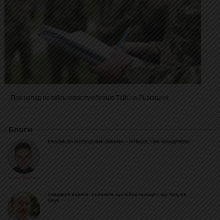
Про напад на військовослужбовців ТЦК на Львівщині
2025-02-19 11:31:54
Блоги
ERAZMUS+ МОЛОДІЖНІ ОБМІНИ – БІЛЬШЕ, НІЖ МАНДРІВКИ
Богдан Козійчук
Завдання ворога - показати, що війна «всюди», що тилу не
існує