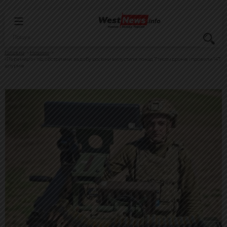
Головна
Новини
«Перемир’я» під обстрілами: за добу росіяни випустили понад 7 тисяч дронів і провели 147
штурмів