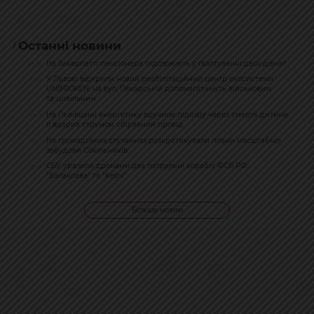
Останні новини
На Закарпатті пенсіонера підозрюють у ґвалтуванні двох дівчат
20:38
У Львові відкрили новий реабілітаційний центр екосистеми
19:52
UNBROKEN: на вул. Пекарській допомагатимуть військовим
та цивільним
На Львівщині енергетику вручили підозру через смерть дитини:
19:41
її вдарив струмом обірваний провід
На громадських слуханнях розкритикували плани масштабної
18:27
забудови Сокільників
СБУ уразили дронами два патрульні кораблі ФСБ РФ:
18:18
"Балаклава" та "Керч"
Більше новин