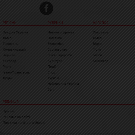
РЕГІОНИ
РУБРИКИ
НАГОЛОС
Західна Україна
Новини з фронту
Спецтема
Львів
Політика
Львів
Тернопіль
Економіка
Відео
Хмельницький
Суспільство
Фото
Чернівці
Сім'я і здоров'я
Блоги
Ужгород
Культура
Коментар
Рівне
Події
Івано-Франківськ
Спорт
Луцьк
Туризм
Неймовірна Україна
Світ
РЕДАКЦІЯ
Про нас
Реклама на сайті
Політика конфіденційності
При повному або частковому відтворенні матеріалів активне посилання на westnews.info