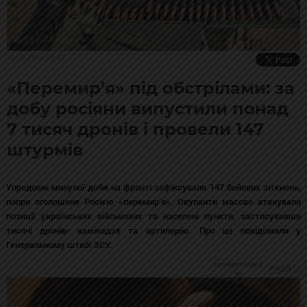
10.05.2026, 09:47
«Перемир’я» під обстрілами: за
добу росіяни випустили понад
7 тисяч дронів і провели 147
штурмів
Упродовж минулої доби на фронті зафіксували 147 бойових зіткнень,
попри оголошене Росією «перемир’я». Окупанти масово атакували
позиції українських військових та населені пункти, застосувавши
тисячі дронів- камікадзе та артилерію. Про це повідомили у
Генеральному штабі ЗСУ.