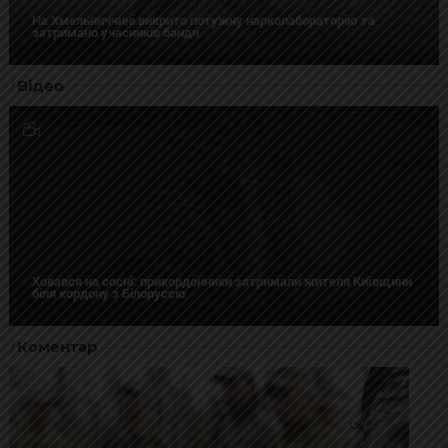
На Хмельниччині викрито потужну нарколабораторію та
затримано учасників банди
Відео
Ховався на сосні: прикордонники затримали жителя Київщини
біля кордону з Білоруссю
Коментар