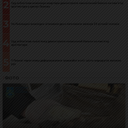
2
Суд зобов’язав власницю квартири демонтувати самовільний балкон на пам’ятці
архітектури у центрі Львова
3
На Львівщині внаслідок зіткнення двох легковиків загинув 23-річний чоловік
4
Суд зобов’язав львів’янку демонтувати незаконний балкон на пам’ятці
архітектури
5
У Львові через спеку деформувалися трамвайні колії: шість маршрутів змінили
рух
ФОТО