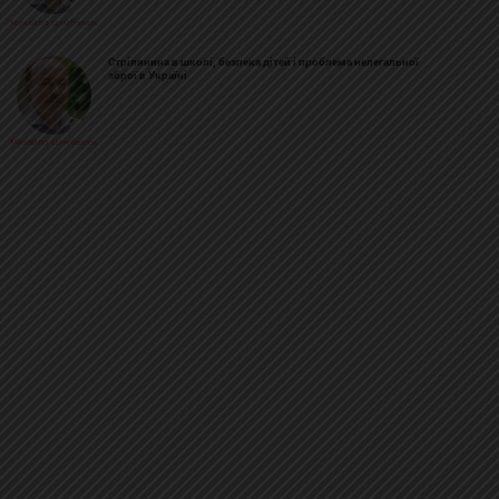
Михайло Цимбалюк
Стрілянина в школі, безпека дітей і проблема нелегальної
зброї в Україні
Михайло Цимбалюк