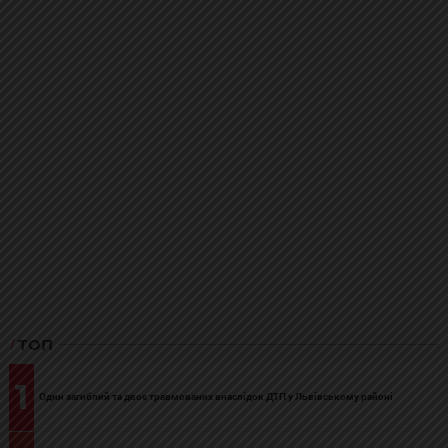
ТОП
1
Один загиблий та двоє травмованих внаслідок ДТП у Львівському районі