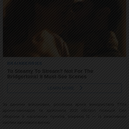
За даними військових, російська армія використала 7704
дрони-камікадзе та здійснила 2021 обстріл позицій Сил
оборони й населених пунктів, зокрема 12 — із реактивних
систем залпового вогню.