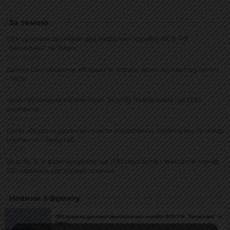
За темою
СБУ уразили дронами два патрульні кораблі ФСБ РФ:
"Балаклава" та "Керч"
06.08.2026, 18:18
Дрони Сил оборони збільшили втрати армії окупантів у липні
– МОУ
06.08.2026, 15:56
Генштаб оновив втрати Росії: за добу ліквідовано ще 1330
окупантів
06.08.2026, 08:07
Сили оборони уразили пункти управління, переправу та склад
окупантів – Генштаб
05.08.2026, 11:58
За добу ЗСУ відмінусували ще 1130 окупантів і знищили понад
530 одиниць російської техніки
05.08.2026, 08:32
Новини з фронту
СБУ уразили дронами два патрульні кораблі ФСБ РФ: "Балаклава" та
"Керч"