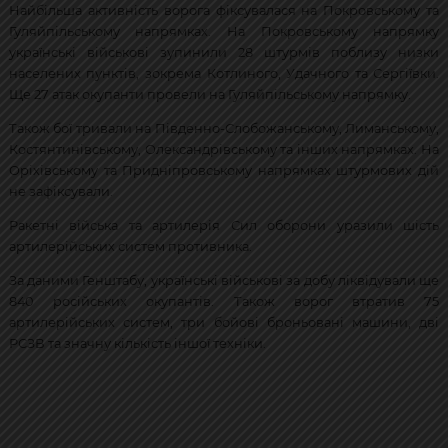
Найбільша активність ворога фіксувалася на Покровському та
Гуляйпільському напрямках. На Покровському напрямку
українські військові зупинили 28 штурмів поблизу низки
населених пунктів, зокрема Котлиного, Удачного та Сергіївки.
Ще 27 атак окупанти провели на Гуляйпільському напрямку.
Також бої тривали на Південно-Слобожанському, Лиманському,
Костянтинівському, Олександрівському та інших напрямках. На
Оріхівському та Придніпровському напрямках штурмових дій
не зафіксували.
Ракетні війська та артилерія Сил оборони уразили шість
артилерійських систем противника.
За даними Генштабу, українські військові за добу ліквідували ще
840 російських окупантів. Також ворог втратив 75
артилерійських систем, три бойові броньовані машини, дві
РСЗВ та значну кількість іншої техніки.