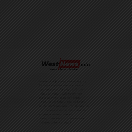
Команда інформаційного ресурсу
Західна Україна News своєчасно
розповідає своїй аудиторії про
найважливіші події, особливо
зосереджуючись на областях
Західної України. Доречні факти,
тенденції та різноманітні цікавинки
охоплюють ключові сфери життя,
акцентуючи на головних
повідомленнях зі стрічок новин
інформаційних агенцій