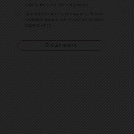
стрілянини по поліцейських
Правоохоронці затримали у Львові
12:55
зловмисника, який поранив ножем
перехожого
Більше новин