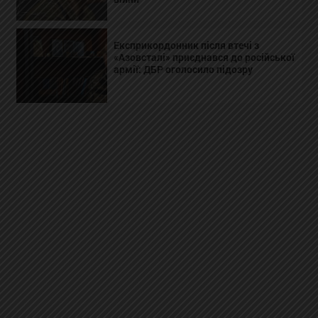
Експрикордонник після втечі з
«Азовсталі» приєднався до російської
армії: ДБР оголосило підозру