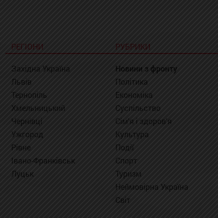
РЕГІОНИ
РУБРИКИ
Західна Україна
Новини з фронту
Львів
Політика
Тернопіль
Економіка
Хмельницький
Суспільство
Чернівці
Сім'я і здоров'я
Ужгород
Культура
Рівне
Події
Івано-Франківськ
Спорт
Луцьк
Туризм
Неймовірна Україна
Світ