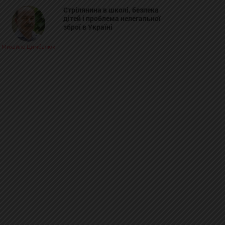
Стрілянина в школі, безпека
дітей і проблема нелегальної
зброї в Україні
Михайло Цимбалюк