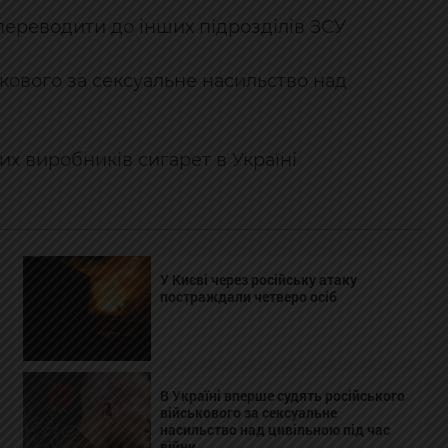
переводити до інших підрозділів ЗСУ
ькового за сексуальне насильство над
х виробників сигарет в Україні
У Києві через російську атаку
постраждали четверо осіб
В Україні вперше судять російського
військового за сексуальне
насильство над цивільною під час
війни