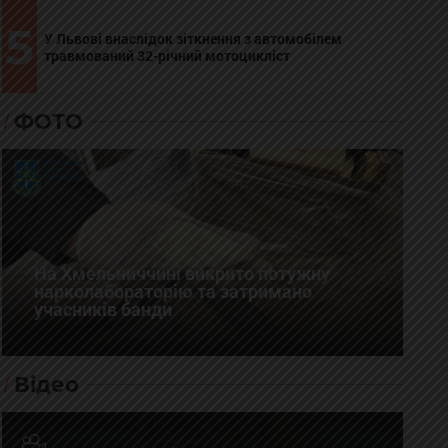
5
У Львові внаслідок зіткнення з автомобілем
травмований 32-річний мотоцикліст
ФОТО
На Хмельниччині викрито потужну
нарколабораторію та затримано
учасників банди
Відео