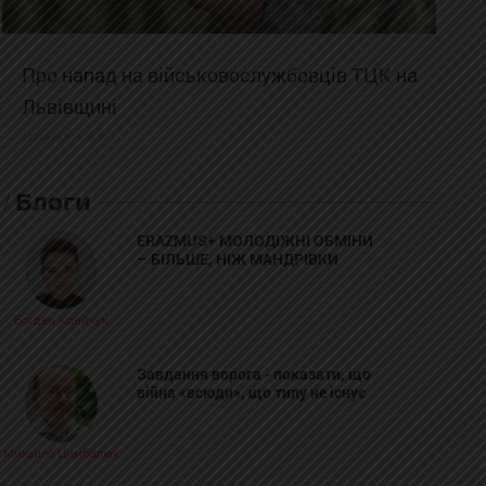
Про напад на військовослужбовців ТЦК на
Львівщині
2025-02-19 11:31:54
Блоги
ERAZMUS+ МОЛОДІЖНІ ОБМІНИ
– БІЛЬШЕ, НІЖ МАНДРІВКИ
Богдан Козійчук
Завдання ворога - показати, що
війна «всюди», що тилу не існує
Михайло Цимбалюк