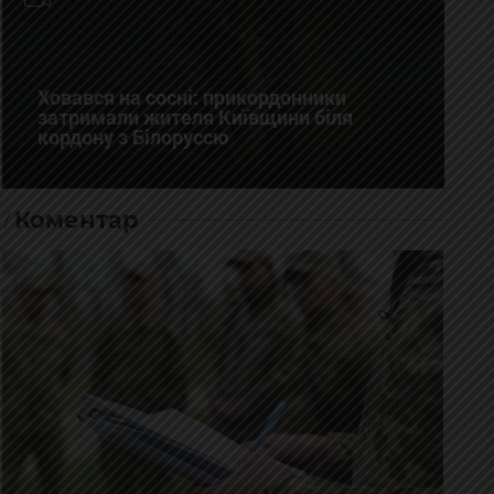
Ховався на сосні: прикордонники
затримали жителя Київщини біля
кордону з Білоруссю
Коментар