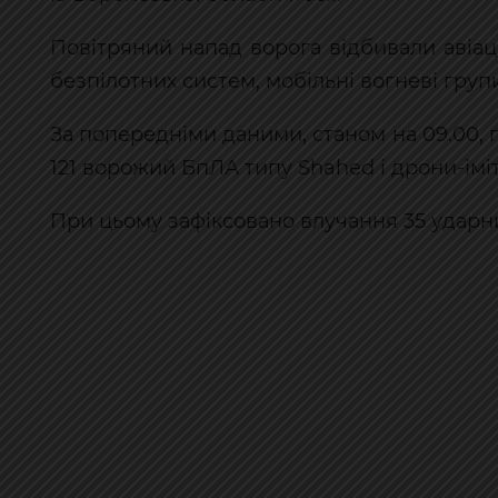
Повітряний напад ворога відбивали авіація
безпілотних систем, мобільні вогневі груп
За попередніми даними, станом на 09.00
121 ворожий БпЛА типу Shahed і дрони-іміта
При цьому зафіксовано влучання 35 ударних