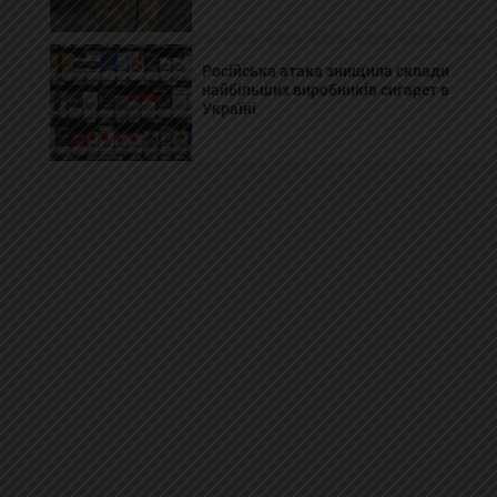
Російська атака знищила склади
найбільших виробників сигарет в
Україні