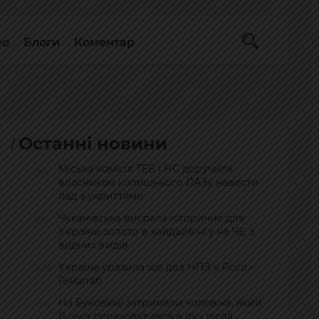
ео
Блоги
Коментар
Останні новини
Міська комісія ТЕБ і НС доручила
16:47
власникам колишнього ЛАЗу навести
лад з укриттями
Чуканівська виграла історичне для
15:54
України золото в хайдайвінгу на ЧЄ з
водних видів
Україна уразила ще два НПЗ у Росії –
14:35
Генштаб
На Буковині затримали чоловіка, який
13:55
11 днів переховувався в лісі після