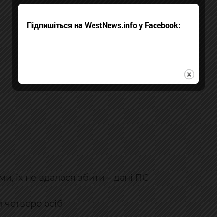
Підпишіться на WestNews.info у Facebook:
и, їх не вдалося збити – дані ПС
и четверо осіб