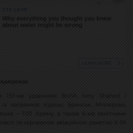
оцмережах
.
ав 157-ма ударними БпЛА типу Shahed і
 із напрямків: Курськ, Брянськ, Міллерово,
йське – ТОТ Криму, а також 6-ма зенітними
бласті та керованою авіаційною ракетою Х-59