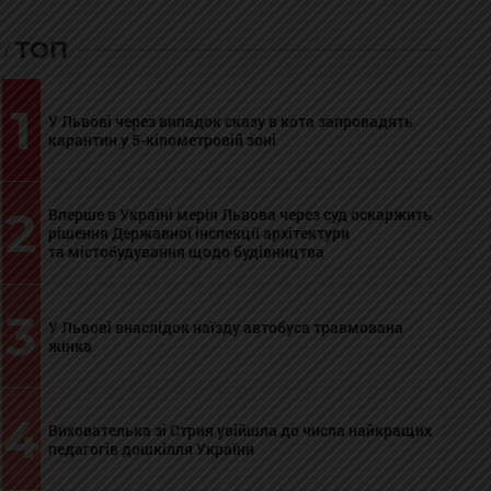
ТОП
1
У Львові через випадок сказу в кота запровадять
карантин у 5-кілометровій зоні
2
Вперше в Україні мерія Львова через суд оскаржить
рішення Державної інспекції архітектури
та містобудування щодо будівництва
3
У Львові внаслідок наїзду автобуса травмована
жінка
4
Вихователька зі Стрия увійшла до числа найкращих
педагогів дошкілля України