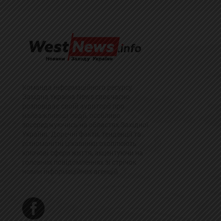
Команда інформаційного ресурсу
Західна Україна News своєчасно
розповідає своїй аудиторії про
найважливіші події, особливо
зосереджуючись на областях Західної
України. Доречні факти, тенденції та
різноманітні цікавинки охоплюють
ключові сфери життя, акцентуючи на
головних повідомленнях зі стрічок
новин інформаційних агенцій