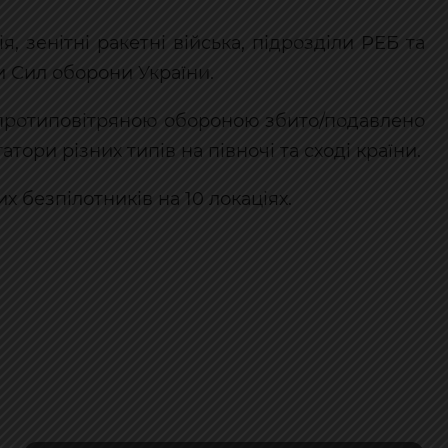
, зенітні ракетні війська, підрозділи РЕБ та
и Сил оборони України.
, протиповітряною обороною збито/подавлено
тори різних типів на півночі та сході країни.
 безпілотників на 10 локаціях.