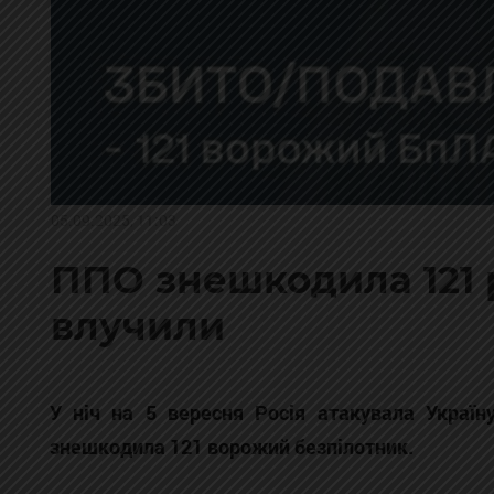
05.09.2025, 11:03
ППО знешкодила 121 р
влучили
У ніч на 5 вересня Росія атакувала Україн
знешкодила 121 ворожий безпілотник.