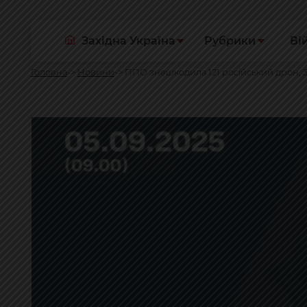
Західна Україна
Рубрики
Ві
Головна
Новини
ППО знешкодила 121 російський дрон, 3