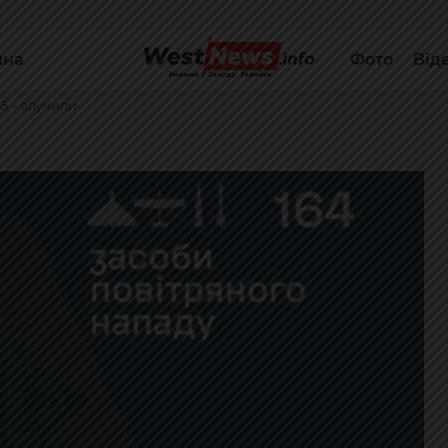
йна
Фото
Від
5 – влучили