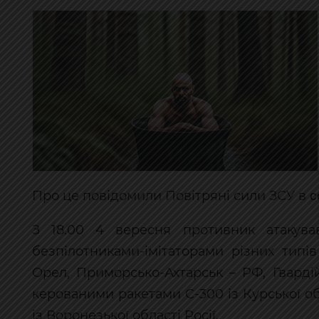
с
Про це повідомили Повітряні сили ЗСУ в
З 18.00 4 вересня противник атакув
безпілотниками-імітаторами різних типів
Орел, Приморсько-Ахтарськ – РФ, Гварді
керованими ракетами С-300 із Курської о
із Воронезької області Росії.