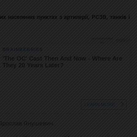
их населених пунктах з артилерії, РСЗВ, танків і
Ярослав Янушевич.