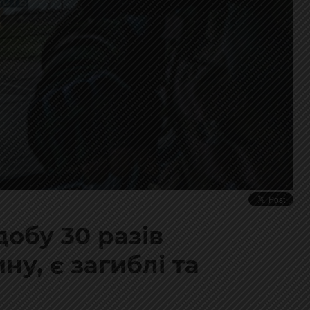
обу 30 разів
у, є загиблі та