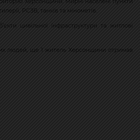
територію Херсонщини. Мирні населені пункти
илерії, РСЗВ, танків та мінометів.
’єкти цивільної інфраструктури та житлові
ьних людей, ще 1 житель Херсонщини отримав