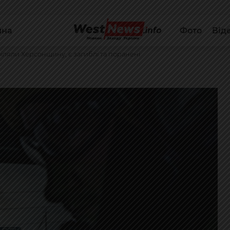
йна
Фото
Від
іляли Херсонщину, є загиблі та поранені