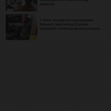
держави
У Києві затримали громадянина
Вірменії, який понад 20 років
перебував у міжнародному розшуку