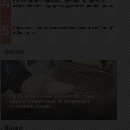
4
На Львівщині енергетику вручили підозру через
смерть дитини: її вдарив струмом обірваний провід
5
Партизани знищили автомобіль окупаційної поліції
в Донецьку
ФОТО
На Хмельниччині викрито потужну
нарколабораторію та затримано
учасників банди
Відео