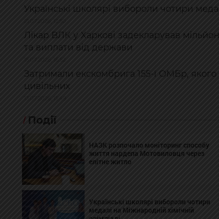
Українські школярі вибороли чотири медал
21.07.2026, 12:50
Лікар ВЛК у Харкові задекларував мільйо
та виплати від держави
15.07.2026, 16:52
Затримали екскомбрига 155-ї ОМБр, якого 
цивільних
13.07.2026, 15:49
Події
НАЗК розпочало моніторинг способу
життя нардепа Мотовиловця через
елітне житло
Українські школярі вибороли чотири
медалі на Міжнародній хімічній
олімпіаді