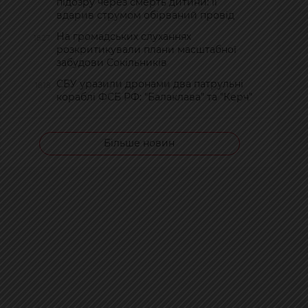
підозру через смерть дитини: її
вдарив струмом обірваний провід
На громадських слуханнях
18:27
розкритикували плани масштабної
забудови Сокільників
СБУ уразили дронами два патрульні
18:18
кораблі ФСБ РФ: "Балаклава" та "Керч"
Більше новин