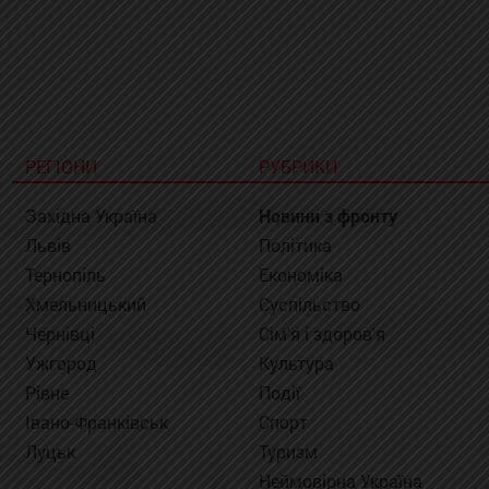
РЕГІОНИ
РУБРИКИ
Західна Україна
Новини з фронту
Львів
Політика
Тернопіль
Економіка
Хмельницький
Суспільство
Чернівці
Сім'я і здоров'я
Ужгород
Культура
Рівне
Події
Івано-Франківськ
Спорт
Луцьк
Туризм
Неймовірна Україна