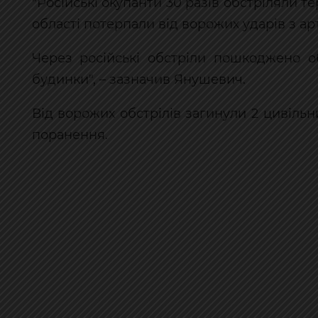
"Російські окупанти 30 разів обстріляли 
області потерпали від ворожих ударів з арт
Через російські обстріли пошкоджено об
будинки", – зазначив Янушевич.
Від ворожих обстрілів загинули 2 цивіл
поранення.