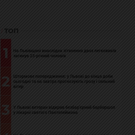
ТОП
1
На Львівщині внаслідок зіткнення двох легковиків
загинув 23-річний чоловік
2
Штормове попередження: у Львові до кінця доби
сьогодні та на завтра прогнозують грозу і сильний
вітер
3
У Львові ветеран відкрив безбар’єрний барбершоп
у лікарні святого Пантелеймона