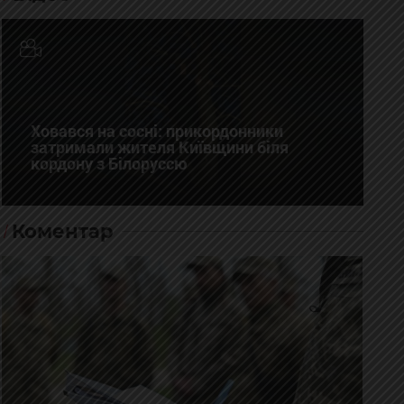
Ховався на сосні: прикордонники
затримали жителя Київщини біля
кордону з Білоруссю
Коментар