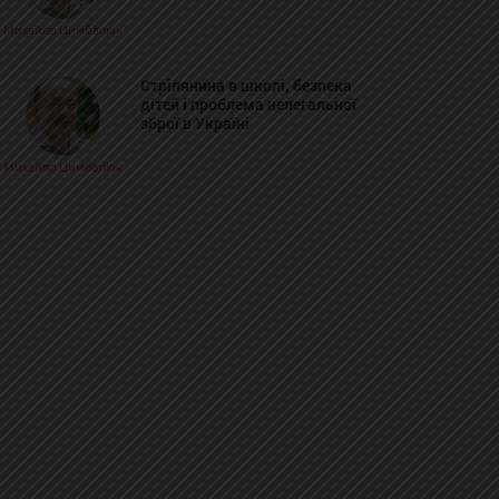
Михайло Цимбалюк
Стрілянина в школі, безпека
дітей і проблема нелегальної
зброї в Україні
Михайло Цимбалюк