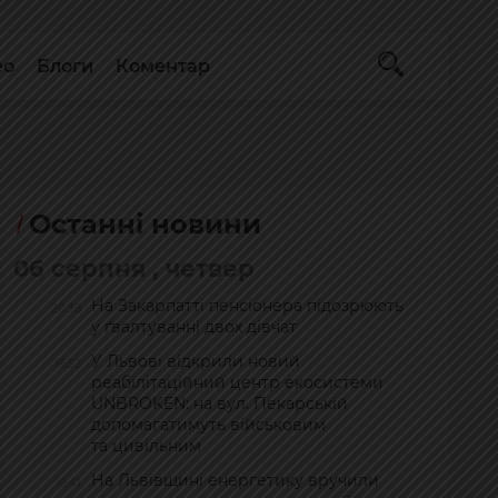
ео
Блоги
Коментар
Останні новини
06 серпня , четвер
На Закарпатті пенсіонера підозрюють
20:38
у ґвалтуванні двох дівчат
У Львові відкрили новий
19:52
реабілітаційний центр екосистеми
UNBROKEN: на вул. Пекарській
допомагатимуть військовим
та цивільним
На Львівщині енергетику вручили
19:41