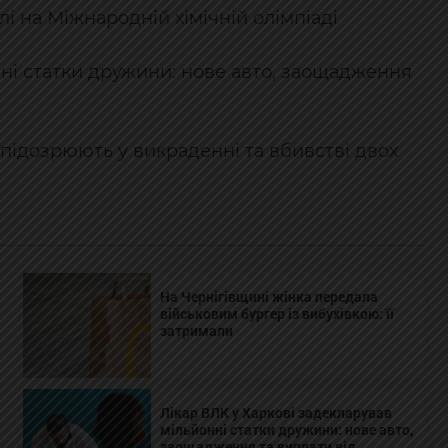
і на Міжнародній хімічній олімпіаді
нні статки дружини: нове авто, заощадження
підозрюють у викраденні та вбивстві двох
На Чернігівщині жінка передала
військовим бургер із вибухівкою: її
затримали
Лікар ВЛК у Харкові задекларував
мільйонні статки дружини: нове авто,
заощадження та виплати від