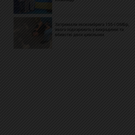
Затримали екскомбрига 155-ї ОМБр,
якого підозрюють у викраденні та
вбивстві двох цивільних