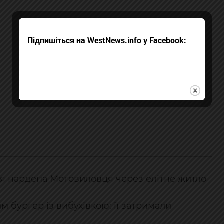
Підпишіться на WestNews.info у Facebook:
я нардепа Мотовиловця через елітне житло
м бургер із вибухівкою: її затримали