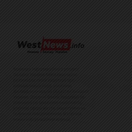
Команда інформаційного ресурсу
Західна Україна News своєчасно
розповідає своїй аудиторії про
найважливіші події, особливо
зосереджуючись на областях Західної
України. Доречні факти, тенденції та
різноманітні цікавинки охоплюють
ключові сфери життя, акцентуючи на
головних повідомленнях зі стрічок
новин інформаційних агенцій