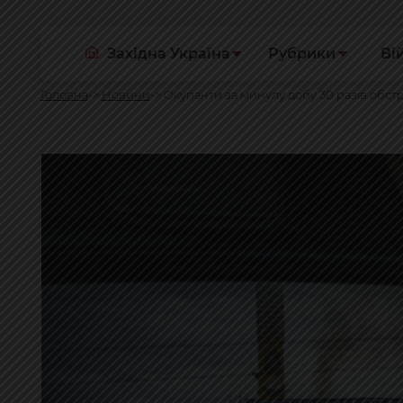
Західна Україна
Рубрики
Ві
Головна
Новини
Окупанти за минулу добу 30 разів обстр