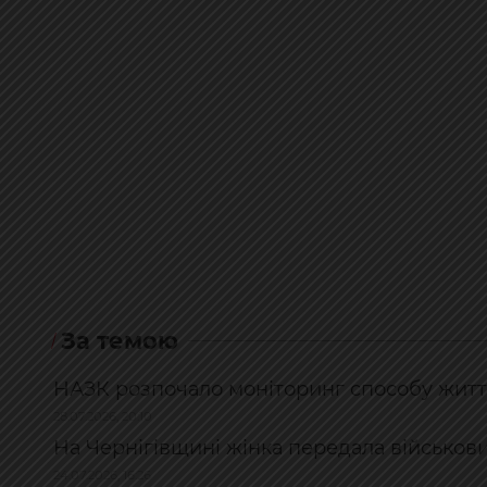
За темою
НАЗК розпочало моніторинг способу житт
28.07.2026, 20:10
На Чернігівщині жінка передала військови
24.07.2026, 16:26