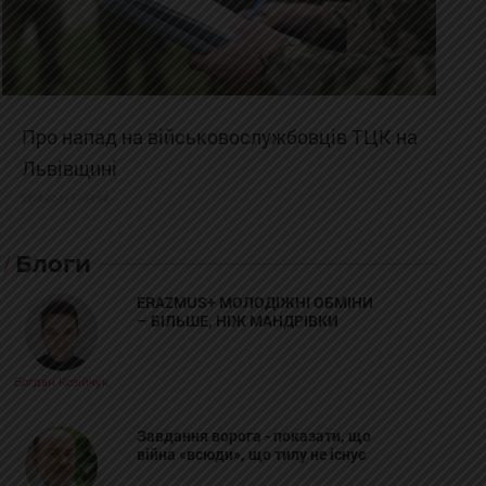
Про напад на військовослужбовців ТЦК на
Львівщині
2025-02-19 11:31:54
Блоги
ERAZMUS+ МОЛОДІЖНІ ОБМІНИ
– БІЛЬШЕ, НІЖ МАНДРІВКИ
Богдан Козійчук
Завдання ворога - показати, що
війна «всюди», що тилу не існує