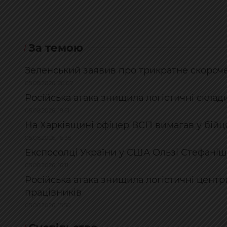
За темою
Зеленський заявив про трикратне скороче
05.08.2026, 20:07
Російська атака знищила логістичні склади
05.08.2026, 19:51
На Харківщині офіцер ВСП вимагав у бійця
05.08.2026, 16:38
Експосолці України у США Ользі Стефаніш
05.08.2026, 16:11
Російська атака знищила логістичні центр
працівників
05.08.2026, 15:50