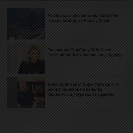
Російська атака знищила логістичні
склади Intertop та Puma у Києві
Експосолці України у США Ользі
Стефанішиній оголосили нову підозру
Двоюрідний брат директора ДБР 17
років працював на каналах
Медведчука, Мураєва та Деркача