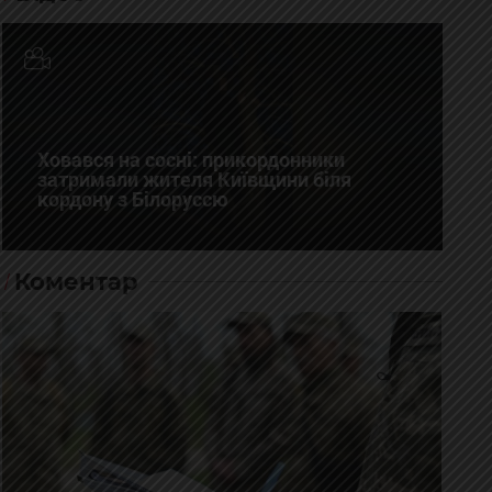
Ховався на сосні: прикордонники
затримали жителя Київщини біля
кордону з Білоруссю
Коментар