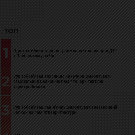
ТОП
1
Один загиблий та двоє травмованих внаслідок ДТП
у Львівському районі
2
Суд зобов’язав власницю квартири демонтувати
самовільний балкон на пам’ятці архітектури
у центрі Львова
3
Суд зобов’язав львів’янку демонтувати незаконний
балкон на пам’ятці архітектури