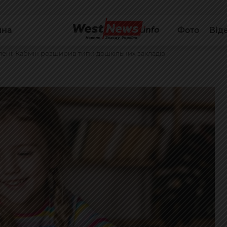
йна
Фото
Від
лені: Кабмін розширив типи дошкільних закладів