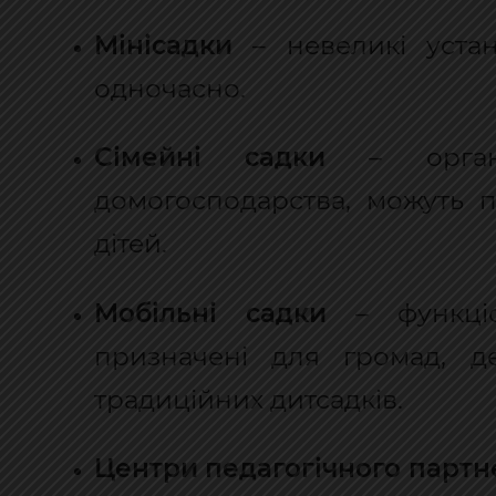
Мінісадки
– невеликі уста
одночасно.
Сімейні садки
– органі
домогосподарства, можуть п
дітей.
Мобільні садки
– функціо
призначені для громад, д
традиційних дитсадків.
Центри педагогічного партн