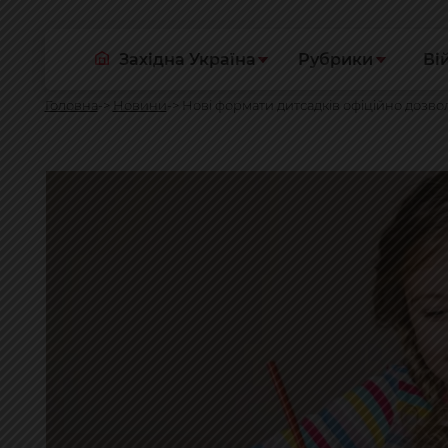
Західна Україна
Рубрики
Ві
Головна
Новини
Нові формати дитсадків офіційно дозво