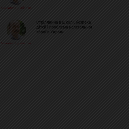
Михайло Цимбалюк
Стрілянина в школі, безпека
дітей і проблема нелегальної
зброї в Україні
Михайло Цимбалюк