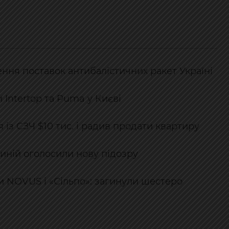
ння поставок антибалістичних ракет Україні
 Intertop та Puma у Києві
 із СЗЧ $10 тис. і радив продати квартиру
иній оголосили нову підозру
и NOVUS і «Сільпо»: загинули шестеро