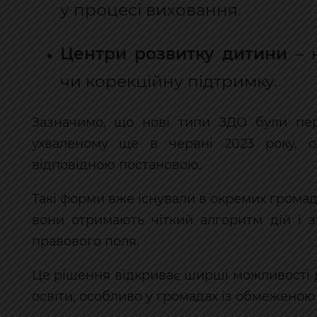
у процесі виховання.
Центри розвитку дитини
– н
чи корекційну підтримку.
Зазначимо, що нові типи ЗДО були пере
ухваленому ще в червні 2023 року, о
відповідною постановою.
Такі форми вже існували в окремих грома
вони отримають чіткий алгоритм дій і 
правового поля.
Це рішення відкриває ширші можливості д
освіти, особливо у громадах із обмеженою