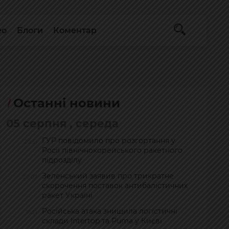
ео
Блоги
Коментар
Останні новини
05 серпня , середа
ГУР повідомило про розгортання у
20:21
Росії північнокорейського ракетного
підрозділу
Зеленський заявив про трикратне
20:07
скорочення поставок антибалістичних
ракет Україні
Російська атака знищила логістичні
19:51
склади Intertop та Puma у Києві