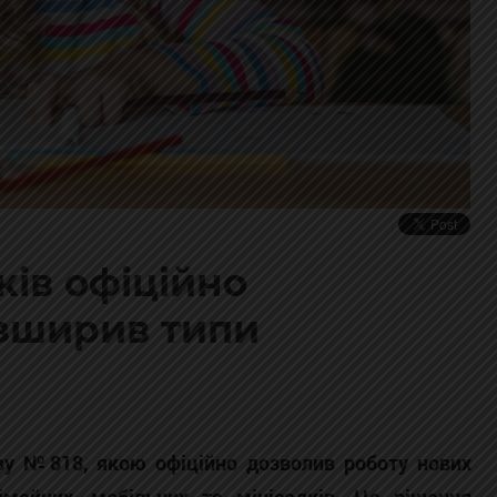
ків офіційно
озширив типи
ову №818, якою офіційно дозволив роботу нових