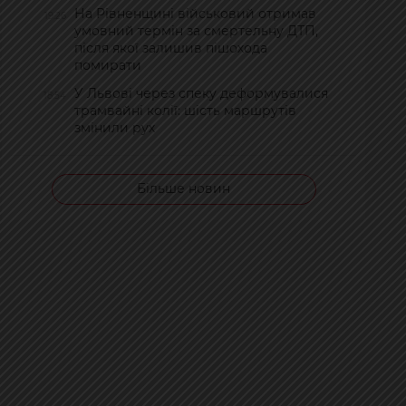
На Рівненщині військовий отримав
19:26
умовний термін за смертельну ДТП,
після якої залишив пішохода
помирати
У Львові через спеку деформувалися
18:54
трамвайні колії: шість маршрутів
змінили рух
Більше новин