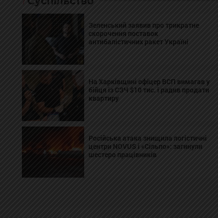
Суспільство
Зеленський заявив про трикратне
скорочення поставок
антибалістичних ракет Україні
На Харківщині офіцер ВСП вимагав у
бійця із СЗЧ $10 тис. і радив продати
квартиру
Російська атака знищила логістичні
центри NOVUS і «Сільпо»: загинули
шестеро працівників