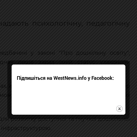
адають психологічну, педагогічну
дбачені у законі "Про дошкільну освіту",
днак лише зараз їхній статус узаконили
Підпишіться на WestNews.info у Facebook:
дах, але не мали юридичного визнання. Тепер
зможуть повноцінно функціонувати в межах
ля розвитку доступної та гнучкої дошкільної
 інфраструктурою.