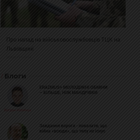
Про напад на військовослужбовців ТЦК на
Львівщині
2025-02-19 11:31:54
Блоги
ERAZMUS+ МОЛОДІЖНІ ОБМІНИ
– БІЛЬШЕ, НІЖ МАНДРІВКИ
Богдан Козійчук
Завдання ворога - показати, що
війна «всюди», що тилу не існує