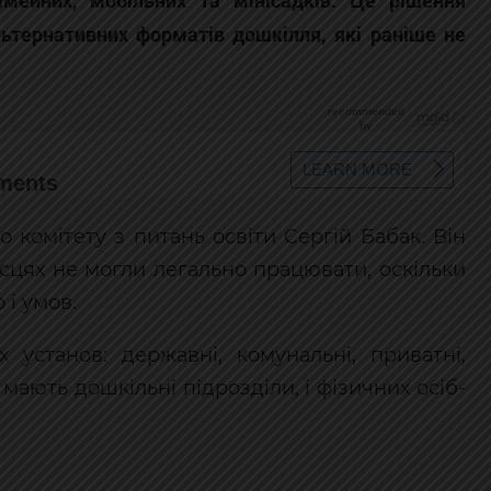
мейних, мобільних та мінісадків. Це рішення
ьтернативних форматів дошкілля, які раніше не
 комітету з питань освіти Сергій Бабак. Він
місцях не могли легально працювати, оскільки
 і умов.
 установ: державні, комунальні, приватні,
мають дошкільні підрозділи, і фізичних осіб-