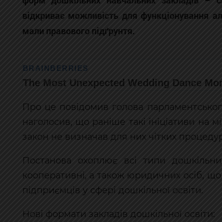
форм дошкільних навчальних закладів – сі
відкриває можливість для функціонування ал
мали правового підґрунтя.
Про це повідомив голова парламентського
наголосив, що раніше такі ініціативи на 
закон не визначав для них чітких процедур
Постанова охоплює всі типи дошкільних
кооперативні, а також юридичних осіб, що 
підприємців у сфері дошкільної освіти.
Нові формати закладів дошкільної освіти: