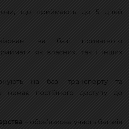
нови, що приймають до 5 дітей
зовані на базі приватного
риймати як власних, так і інших
нують на базі транспорту та
е немає постійного доступу до
ерства
– обов’язкова участь батьків