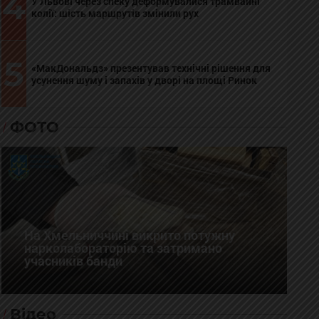
4
У Львові через спеку деформувалися трамвайні
колії: шість маршрутів змінили рух
5
«МакДональдз» презентував технічні рішення для
усунення шуму і запахів у дворі на площі Ринок
ФОТО
На Хмельниччині викрито потужну
нарколабораторію та затримано
учасників банди
Відео