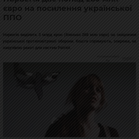
євро на посилення української
ППО
Норвегія виділить 3 млрд крон (близько 268 млн євро) на зміцнення
української протиповітряної оборони. Кошти спрямують, зокрема, на
закупівлю ракет для систем Patriot.