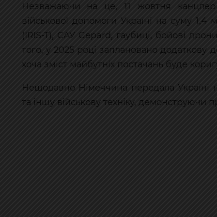
Незважаючи на це, 11 жовтня канцле
військової допомоги Україні на суму 1,
(IRIS-T), САУ Gepard, гаубиці, бойові дро
того, у 2025 році заплановано додаткову 
хоча зміст майбутніх постачань буде кориг
Нещодавно Німеччина передала Україні н
та іншу військову техніку, демонструючи 