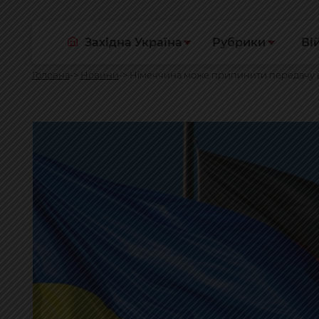
Західна Україна
Рубрики
Ві
Головна
Новини
Німеччина може припинити передачу важ