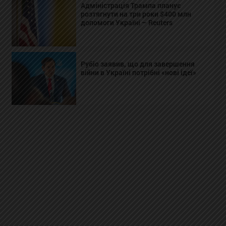
Адміністрація Трампа планує
розтягнути на три роки $400 млн
допомоги Україні – Reuters
Рубіо заявив, що для завершення
війни в Україні потрібні «нові ідеї»