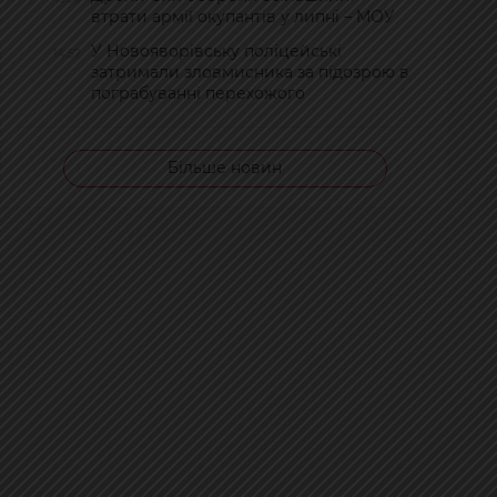
втрати армії окупантів у липні – МОУ
У Новояворівську поліцейські
14:57
затримали зловмисника за підозрою в
пограбуванні перехожого
Більше новин