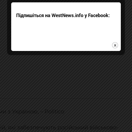
Підпишіться на WestNews.info у Facebook:
з Україною, – Politico
ій, які забезпечують російський військово-