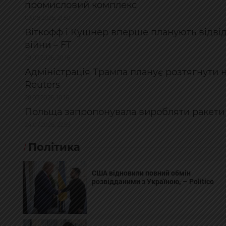
промисловий комплекс
03.08.2026, 21:50
Віткофф і Кушнер вперше планують відві
війни – FT
29.07.2026, 20:16
Адміністрація Трампа планує розтягнути н
Reuters
28.07.2026, 10:16
Польща запропонувала виробляти ракети дл
24.07.2026, 22:59
Політика
США відновили повний обмін
розвідданими з Україною, – Politico