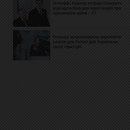
Віткофф і Кушнер вперше планують
відвідати Київ для переговорів про
припинення війни – FT
Польща запропонувала виробляти
ракети для Patriot для України на
своїй території