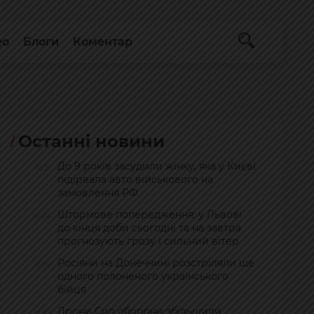
ео
Блоги
Коментар
Останні новини
До 9 років засудили жінку, яка у Києві
16:21
підірвала авто військового на
замовлення РФ
Штормове попередження: у Львові
16:04
до кінця доби сьогодні та на завтра
прогнозують грозу і сильний вітер
Росіяни на Донеччині розстріляли ще
15:59
одного полоненого українського
бійця
Дрони Сил оборони збільшили
15:56