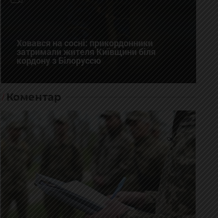
Ховався на сосні: прикордонники
затримали жителя Київщини біля
кордону з Білоруссю
Коментар