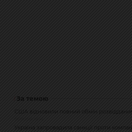
За темою
США відновили повний обмін розвідданими 
06.08.2026, 08:46
Україна запровадила санкції проти компан