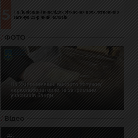
5
На Львівщині внаслідок зіткнення двох легковиків
загинув 23-річний чоловік
ФОТО
На Хмельниччині викрито потужну
нарколабораторію та затримано
учасників банди
Відео