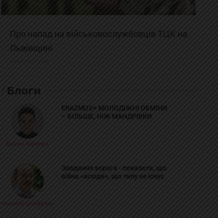
Про напад на військовослужбовців ТЦК на
Львівщині
2025-02-19 11:31:54
Блоги
ERAZMUS+ МОЛОДІЖНІ ОБМІНИ
– БІЛЬШЕ, НІЖ МАНДРІВКИ
Богдан Козійчук
Завдання ворога - показати, що
війна «всюди», що тилу не існує
Михайло Цимбалюк