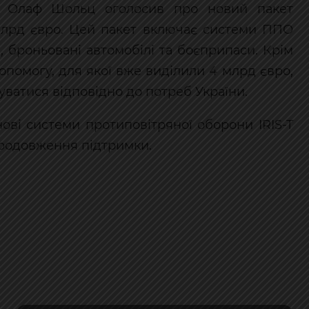
р Олаф Шольц оголосив про новий пакет
4 млрд євро. Цей пакет включає системи ППО
ни, броньовані автомобілі та боєприпаси. Крім
допомогу, для якої вже виділили 4 млрд євро,
уватися відповідно до потреб України.
ові системи протиповітряної оборони IRIS-T
продовження підтримки.