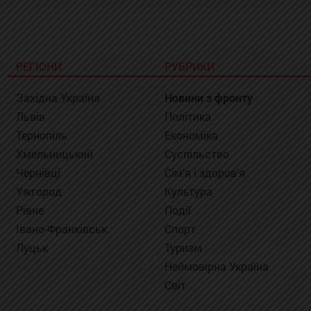
РЕГІОНИ
РУБРИКИ
Західна Україна
Новини з фронту
Львів
Політика
Тернопіль
Економіка
Хмельницький
Суспільство
Чернівці
Сім'я і здоров'я
Ужгород
Культура
Рівне
Події
Івано-Франківськ
Спорт
Луцьк
Туризм
Неймовірна Україна
Світ