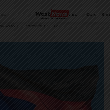
йна
Фото
Від
кої техніки на потреби ЗСУ – Bild