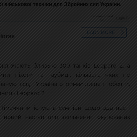
 військової техніки для Збройних сил України.
включають близько 300 танків Leopard 2, а
ни піхоти та гаубиці, кількість яких не
лануються, і Україна отримає лише ті обсяги,
иниць Leopard 2.
Німеччини існують сумніви щодо здатності
 новий наступ для звільнення окупованих