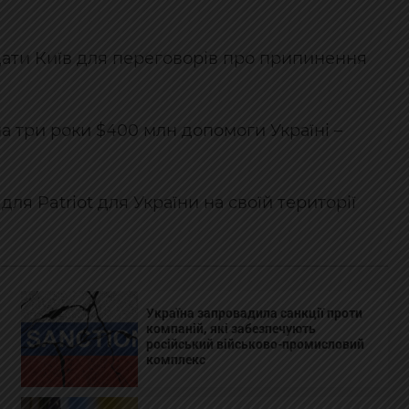
дати Київ для переговорів про припинення
а три роки $400 млн допомоги Україні –
я Patriot для України на своїй території
Україна запровадила санкції проти
компаній, які забезпечують
російський військово-промисловий
комплекс