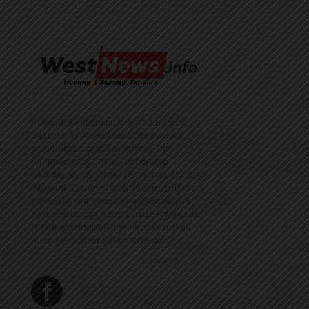
Команда інформаційного ресурсу
Західна Україна News своєчасно
розповідає своїй аудиторії про
найважливіші події, особливо
зосереджуючись на областях Західної
України. Доречні факти, тенденції та
різноманітні цікавинки охоплюють
ключові сфери життя, акцентуючи на
головних повідомленнях зі стрічок
новин інформаційних агенцій