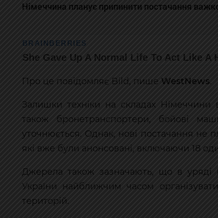
Німеччина планує припинити постачання важкої
Про це повідомляє Bild, пише
WestNews
.
Залишки техніки на складах Німеччини 
також бронетранспортери, бойові маши
уточнюється. Однак, нові постачання не п
які вже були анонсовані, включаючи 18 од
Джерела також зазначають, що в уряді 
України найближчим часом організувати
територій.