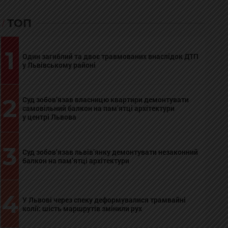
ТОП
1
Один загиблий та двоє травмованих внаслідок ДТП
у Львівському районі
2
Суд зобов’язав власницю квартири демонтувати
самовільний балкон на пам’ятці архітектури
у центрі Львова
3
Суд зобов’язав львів’янку демонтувати незаконний
балкон на пам’ятці архітектури
4
У Львові через спеку деформувалися трамвайні
колії: шість маршрутів змінили рух