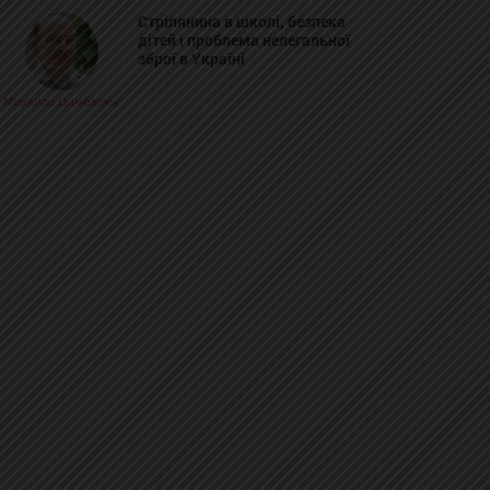
Стрілянина в школі, безпека
дітей і проблема нелегальної
зброї в Україні
Михайло Цимбалюк