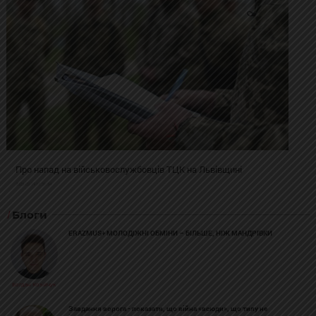
Про напад на військовослужбовців ТЦК на Львівщині
2025-02-19 11:31:54
Блоги
ERAZMUS+ МОЛОДІЖНІ ОБМІНИ – БІЛЬШЕ, НІЖ МАНДРІВКИ
Богдан Козійчук
Завдання ворога - показати, що війна «всюди», що тилу не