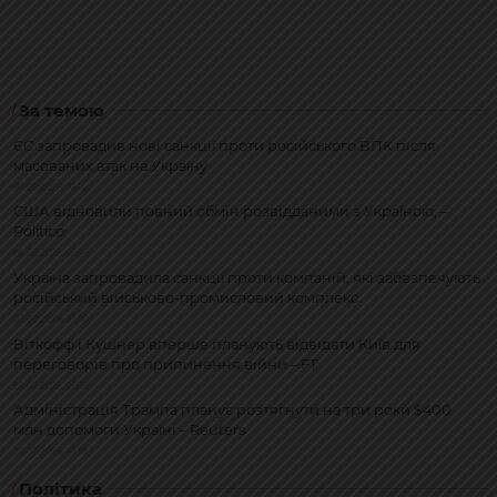
За темою
ЄС запровадив нові санкції проти російського ВПК після
масованих атак на Україну
07.08.2026, 19:14
США відновили повний обмін розвідданими з Україною, –
Politico
06.08.2026, 08:46
Україна запровадила санкції проти компаній, які забезпечують
російський військово-промисловий комплекс
03.08.2026, 21:50
Віткофф і Кушнер вперше планують відвідати Київ для
переговорів про припинення війни – FT
29.07.2026, 20:16
Адміністрація Трампа планує розтягнути на три роки $400
млн допомоги Україні – Reuters
28.07.2026, 10:16
Політика