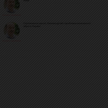
існує
Михайло Цимбалюк
Стрілянина в школі, безпека дітей і проблема нелегальної
зброї в Україні
Михайло Цимбалюк