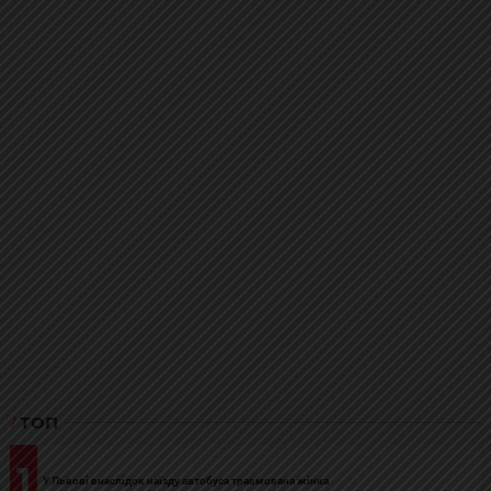
ТОП
1
У Львові внаслідок наїзду автобуса травмована жінка