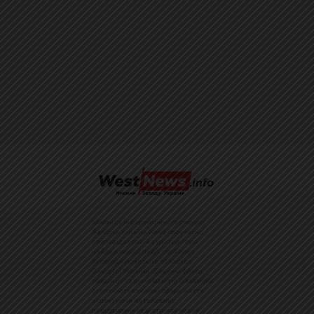
Команда інформаційного ресурсу
Західна Україна News своєчасно
розповідає своїй аудиторії про
найважливіші події, особливо
зосереджуючись на областях
Західної України. Доречні факти,
тенденції та різноманітні цікавинки
охоплюють ключові сфери життя,
акцентуючи на головних
повідомленнях зі стрічок новин