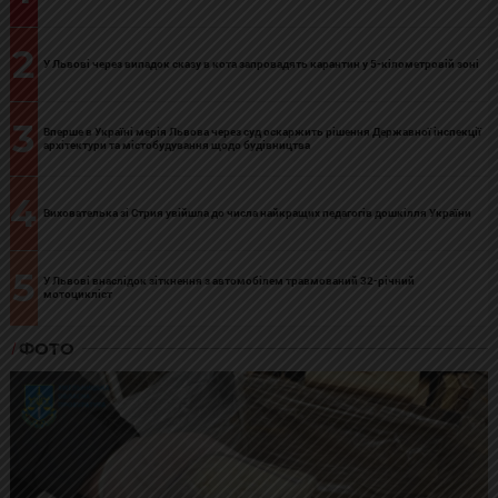
2
У Львові через випадок сказу в кота запровадять карантин у 5-кілометровій зоні
3
Вперше в Україні мерія Львова через суд оскаржить рішення Державної інспекції
архітектури та містобудування щодо будівництва
4
Вихователька зі Стрия увійшла до числа найкращих педагогів дошкілля України
5
У Львові внаслідок зіткнення з автомобілем травмований 32-річний
мотоцикліст
ФОТО