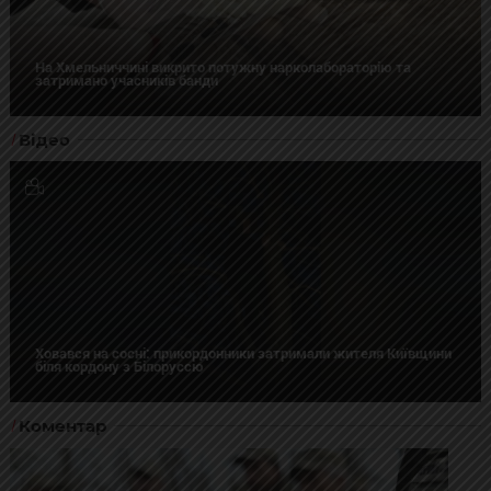
На Хмельниччині викрито потужну нарколабораторію та
затримано учасників банди
Відео
Ховався на сосні: прикордонники затримали жителя Київщини
біля кордону з Білоруссю
Коментар