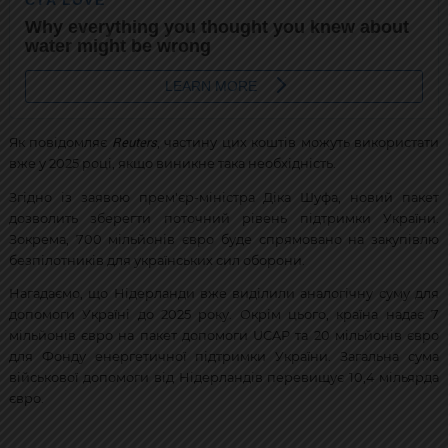
Reuters
Як повідомляє
, частину цих коштів можуть використати
вже у 2025 році, якщо виникне така необхідність.
Згідно із заявою прем'єр-міністра Діка Шуфа, новий пакет
дозволить зберегти поточний рівень підтримки України.
Зокрема, 700 мільйонів євро буде спрямовано на закупівлю
безпілотників для українських сил оборони.
Нагадаємо, що Нідерланди вже виділили аналогічну суму для
допомоги Україні до 2025 року. Окрім цього, країна надає 7
мільйонів євро на пакет допомоги UCAP та 20 мільйонів євро
для Фонду енергетичної підтримки України. Загальна сума
військової допомоги від Нідерландів перевищує 10,4 мільярда
євро.