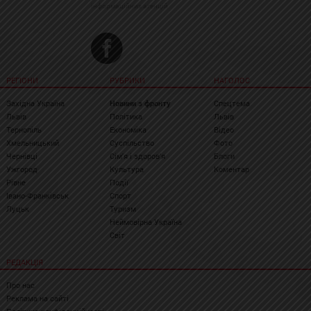
інформаційних агенцій
РЕГІОНИ
РУБРИКИ
НАГОЛОС
Західна Україна
Новини з фронту
Спецтема
Львів
Політика
Львів
Тернопіль
Економіка
Відео
Хмельницький
Суспільство
Фото
Чернівці
Сім'я і здоров'я
Блоги
Ужгород
Культура
Коментар
Рівне
Події
Івано-Франківськ
Спорт
Луцьк
Туризм
Неймовірна Україна
Світ
РЕДАКЦІЯ
Про нас
Реклама на сайті