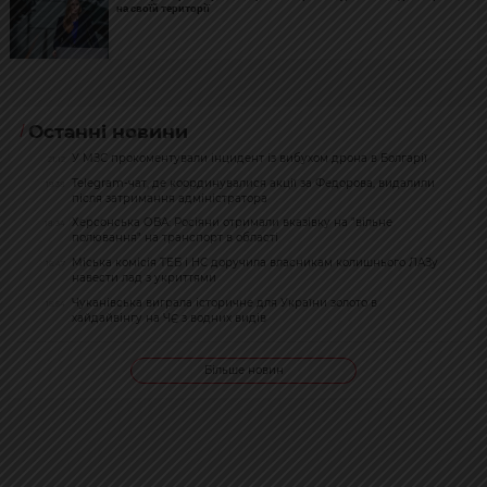
на своїй території
Останні новини
У МЗС прокоментували інцидент із вибухом дрона в Болгарії
21:12
Telegram-чат, де координувалися акції за Федорова, видалили
19:38
після затримання адміністратора
Херсонська ОВА: Росіяни отримали вказівку на "вільне
18:34
полювання" на транспорт в області
Міська комісія ТЕБ і НС доручила власникам колишнього ЛАЗу
16:47
навести лад з укриттями
Чуканівська виграла історичне для України золото в
15:54
хайдайвінгу на ЧЄ з водних видів
Більше новин