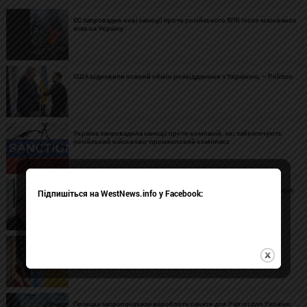
ЄС запровадив нові санкції проти російського ВПК після масованих
атак на Україну
США відновили повний обмін розвідданими з Україною, – Politico
Україна запровадила санкції проти компаній, які забезпечують
російський військово-промисловий комплекс
Віткофф і Кушнер вперше планують відвідати Київ для переговорів
Підпишіться на WestNews.info у Facebook:
про припинення війни – FT
Адміністрація Трампа планує розтягнути на три роки $400 млн
допомоги Україні – Reuters
Польща запропонувала виробляти ракети для Patriot для України