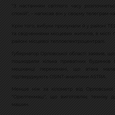
"З настанням світлого часу розпочнетьс
спокій", – написав він у своєму телеграм-ка
Крім того, вибухи пролунали й у районі Т
та свідченнями місцевих жителів, в місті 
районі місцевої теплоелектроцентралі.
Губернатор Орловської області заявив, 
пошкодили кілька приватних будинків і
мешканці переконані, що атака мал
підтверджують OSINT-аналітики ASTRA.
Менше ніж за кілометр від Орловської
"Орелтекмаш", що виготовляє техніку д
машин.