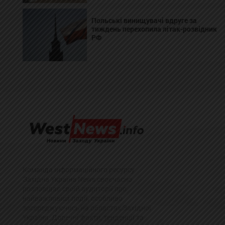
Польські винищувачі вдруге за
тиждень перехопила літак-розвідник
РФ
Команда інформаційного ресурсу
Західна Україна News своєчасно
розповідає своїй аудиторії про
найважливіші події, особливо
зосереджуючись на областях Західної
України. Доречні факти, тенденції та