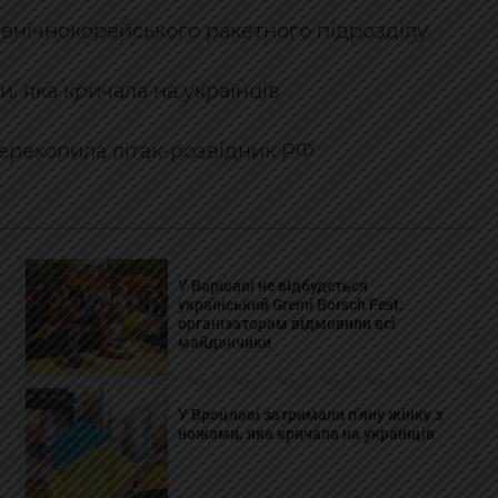
івнічнокорейського ракетного підрозділу
, яка кричала на українців
ерехопила літак-розвідник РФ
У Варшаві не відбудеться
український Gremi Borsch Fest:
організаторам відмовили всі
майданчики
У Вроцлаві затримали п'яну жінку з
ножами, яка кричала на українців