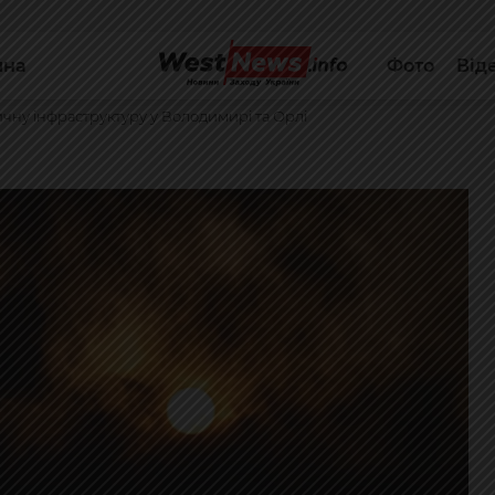
йна
Фото
Від
тичну інфраструктуру у Володимирі та Орлі