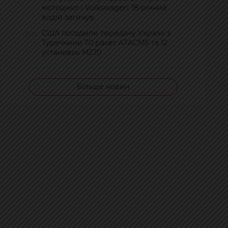
мотоцикл і Volkswagen: 18-річний
водій загинув
США погодили передачу Україні з
13:59
Туреччини 70 ракет ATACMS та 12
установок M270
Більше новин