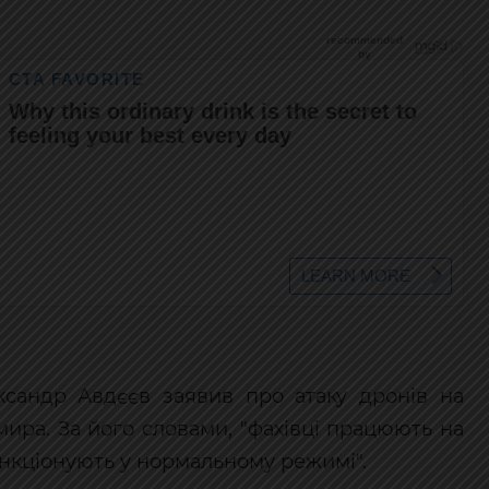
ксандр Авдєєв заявив про атаку дронів на
мира. За його словами, "фахівці працюють на
ункціонують у нормальному режимі".