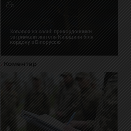
Ховався на сосні: прикордонники
затримали жителя Київщини біля
кордону з Білоруссю
Коментар