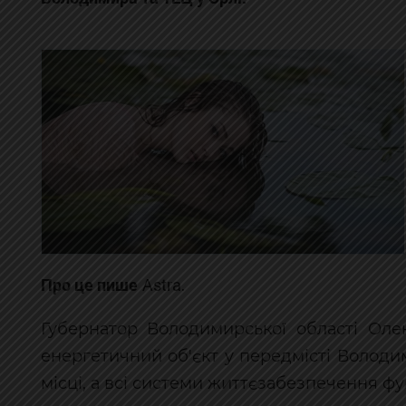
Про це пише
Astra
.
Губернатор Володимирської області Оле
енергетичний об'єкт у передмісті Володи
місці, а всі системи життєзабезпечення ф