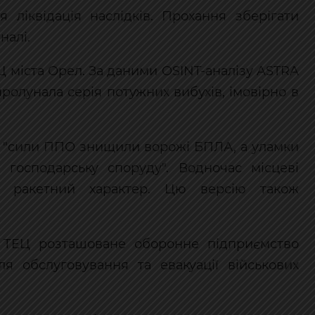
я ліквідація наслідків. Прохання зберігати
налі.
ЕЦ міста Орел. За даними OSINT-аналізу ASTRA
пролунала серія потужних вибухів, імовірно в
що "сили ППО знищили ворожі БПЛА, а уламки
 господарську споруду". Водночас місцеві
а ракетний характер. Цю версію також
 ТЕЦ розташоване оборонне підприємство
ля обслуговування та евакуації військових