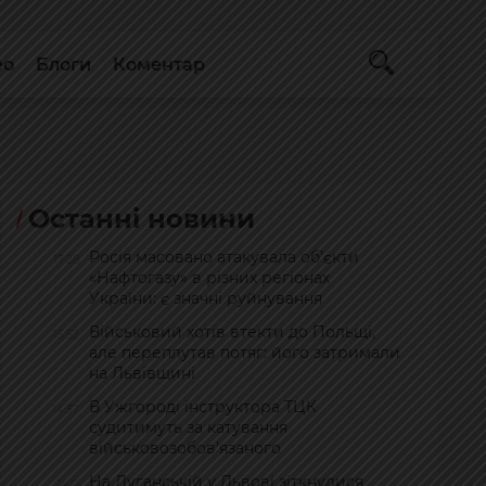
ео
Блоги
Коментар
Останні новини
Росія масовано атакувала об’єкти
17:28
«Нафтогазу» в різних регіонах
України: є значні руйнування
Військовий хотів втекти до Польщі,
15:52
але переплутав потяг: його затримали
на Львівщині
В Ужгороді інструктора ТЦК
14:37
судитимуть за катування
військовозобов’язаного
На Луганській у Львові зіткнулися
14:11