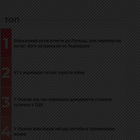
ТОП
1
Військовий хотів втекти до Польщі, але переплутав
потяг: його затримали на Львівщині
2
61% українців готові терпіти війну
3
У Львові під час перевірки документів сталася
сутичка з ТЦК
4
У Львові внаслідок наїзду автобуса травмована
жінка