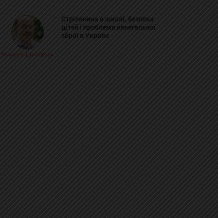
Стрілянина в школі, безпека
дітей і проблема нелегальної
зброї в Україні
Михайло Цимбалюк