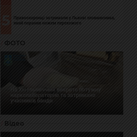
5
Правоохоронці затримали у Львові зловмисника,
який поранив ножем перехожого
ФОТО
На Хмельниччині викрито потужну
нарколабораторію та затримано
учасників банди
Відео