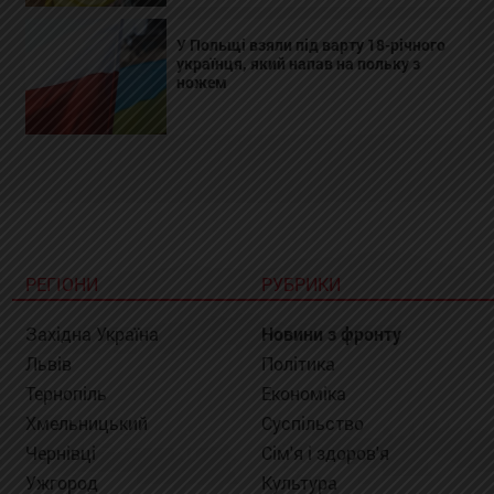
У Польщі взяли під варту 18-річного
українця, який напав на польку з
ножем
РЕГІОНИ
РУБРИКИ
Західна Україна
Новини з фронту
Львів
Політика
Тернопіль
Економіка
Хмельницький
Суспільство
Чернівці
Сім'я і здоров'я
Ужгород
Культура