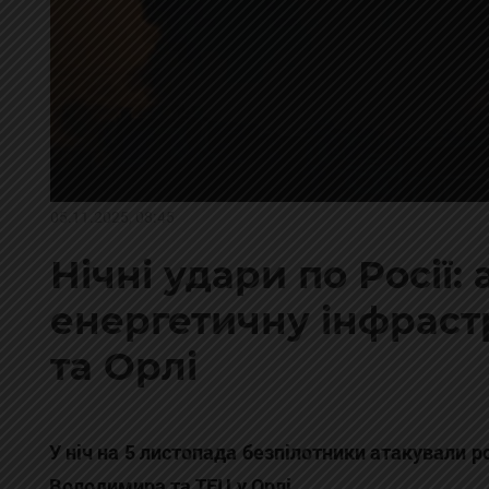
05.11.2025, 08:45
Нічні удари по Росії:
енергетичну інфраст
та Орлі
У ніч на 5 листопада безпілотники атакували р
Володимира та ТЕЦ у Орлі.