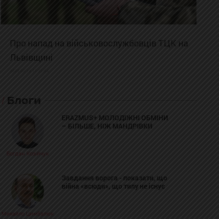
Про напад на військовослужбовців ТЦК на
Львівщині
2025-02-19 11:31:54
Блоги
ERAZMUS+ МОЛОДІЖНІ ОБМІНИ
– БІЛЬШЕ, НІЖ МАНДРІВКИ
Богдан Козійчук
Завдання ворога - показати, що
війна «всюди», що тилу не існує
Михайло Цимбалюк