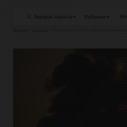
Західна Україна
Рубрики
Ві
Головна
Новини
Нічні удари по Росії: атаковано енерге