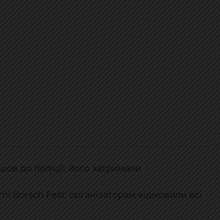
шов до поліції: його затримали
mi Borsch Fest: організаторам відмовили всі