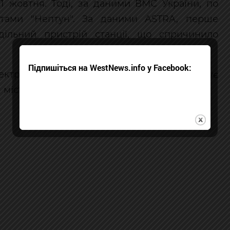
1 жовтня. Тоді, за даними ВМС України, по
етами "Нептун". За даними ASTRA, перше
ільний пристрій станції, що спричинило
Підпишіться на WestNews.info у Facebook:
троенергії та тепла в області, забезпечує
міста.