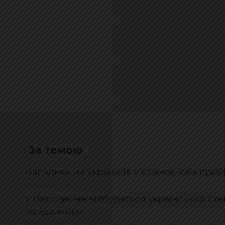
За темою
Нападник на українців у Кракові сам прий
09.08.2026, 10:40
У Варшаві не відбудеться український Gre
майданчики
07.08.2026, 17:17