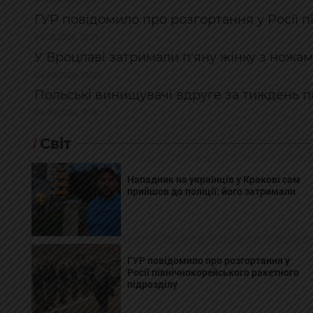
ГУР повідомило про розгортання у Росії п
05.08.2026, 20:21
У Вроцлаві затримали п'яну жінку з ножами
04.08.2026, 18:28
Польські винищувачі вдруге за тиждень п
04.08.2026, 16:18
Світ
Нападник на українців у Кракові сам
прийшов до поліції: його затримали
ГУР повідомило про розгортання у
Росії північнокорейського ракетного
підрозділу