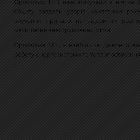
Орловську ТЕЦ вже атакували в ніч на 3
обʼєкту завдали ударів крилатими рак
влучання припало на відкритий розпод
масштабне знеструмлення міста.
Орловська ТЕЦ – найбільше джерело елек
роботу енергосистеми та теплопостачання 