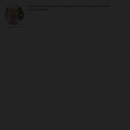
Стрілянина в школі, безпека дітей і проблема нелегальної
зброї в Україні
Михайло Цимбалюк