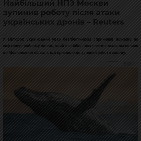
Найбільший НПЗ Москви
зупинив роботу після атаки
українських дронів – Reuters
У вівторок український удар безпілотником спричинив пожежу на
нафтопереробному заводі, який є найбільшим постачальником палива
до Московської області, що призвело до зупинки роботи заводу.