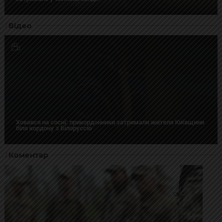
Відео
Ховався на сосні: прикордонники затримали жителя Київщини
біля кордону з Білоруссю
Коментар