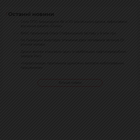
Останні новини
Сили ППО знешкодили 66 із 101 російського дрона, зафіксовано
10:37
влучання ракети «Онікс»
ВАКС призначив Ользі Стефанішиній заставу у 6 млн грн
10:18
На Львівщині внаслідок зіткнення двох легковиків загинув 23-
10:05
річний чоловік
Дрони вкотре атакували один із найбільших нафтопереробних
09:52
заводів Росії
«Укрзалізниця» припинила щомісячні виплати мобілізованим
09:42
працівникам
Більше новин