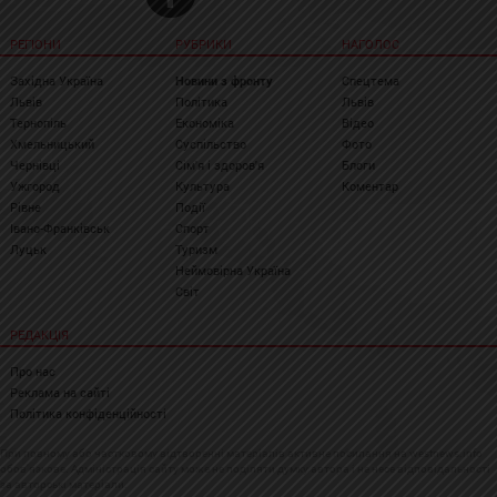
РЕГІОНИ
РУБРИКИ
НАГОЛОС
Західна Україна
Новини з фронту
Спецтема
Львів
Політика
Львів
Тернопіль
Економіка
Відео
Хмельницький
Суспільство
Фото
Чернівці
Сім'я і здоров'я
Блоги
Ужгород
Культура
Коментар
Рівне
Події
Івано-Франківськ
Спорт
Луцьк
Туризм
Неймовірна Україна
Світ
РЕДАКЦІЯ
Про нас
Реклама на сайті
Політика конфіденційності
При повному або частковому відтворенні матеріалів активне посилання на westnews.info
обов'язкове. Адміністрація сайту може не поділяти думку автора і не несе відповідальності
за авторські матеріали.