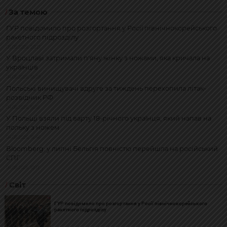
За темою
ГУР повідомило про розгортання у Росії північнокорейського
ракетного підрозділу
05.08.2026, 20:21
У Вроцлаві затримали п'яну жінку з ножами, яка кричала на
українців
04.08.2026, 18:28
Польські винищувачі вдруге за тиждень перехопила літак-
розвідник РФ
04.08.2026, 16:18
У Польщі взяли під варту 18-річного українця, який напав на
польку з ножем
04.08.2026, 15:46
Bloomberg: у липні Бельгія повністю перейшла на російський
СПГ
04.08.2026, 10:17
Світ
ГУР повідомило про розгортання у Росії північнокорейського
ракетного підрозділу