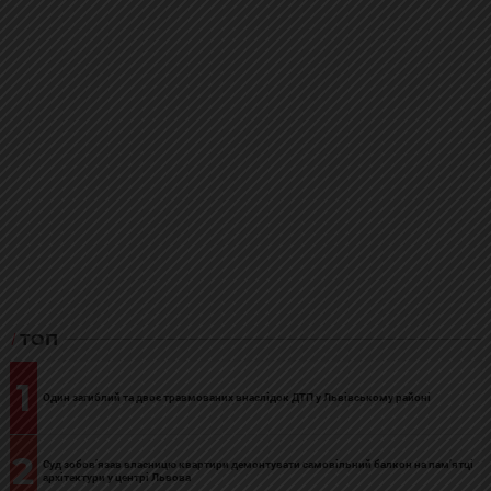
ТОП
1
Один загиблий та двоє травмованих внаслідок ДТП у Львівському районі
2
Суд зобов’язав власницю квартири демонтувати самовільний балкон на пам’ятці
архітектури у центрі Львова