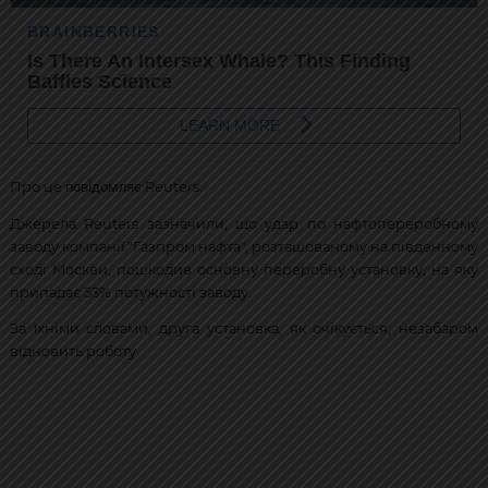
повідомляє
Про це
Reuters.
Джерела Reuters зазначили, що удар по нафтопереробному
заводу компанії "Газпром нафта", розташованому на південному
сході Москви, пошкодив основну переробну установку, на яку
припадає 53% потужності заводу.
За їхніми словами, друга установка, як очікується, незабаром
відновить роботу.