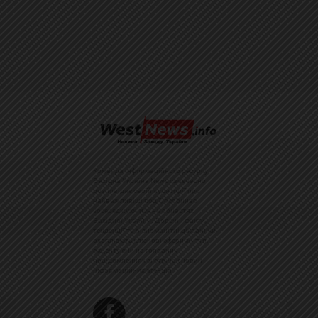
Команда інформаційного ресурсу
Західна Україна News своєчасно
розповідає своїй аудиторії про
найважливіші події, особливо
зосереджуючись на областях
Західної України. Доречні факти,
тенденції та різноманітні цікавинки
охоплюють ключові сфери життя,
акцентуючи на головних
повідомленнях зі стрічок новин
інформаційних агенцій