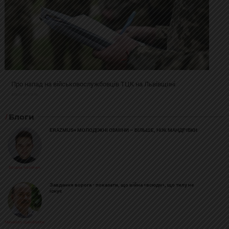
Про напад на військовослужбовців ТЦК на Львівщині
2025-02-19 11:31:54
Блоги
ERAZMUS+ МОЛОДІЖНІ ОБМІНИ – БІЛЬШЕ, НІЖ МАНДРІВКИ
Богдан Козійчук
Завдання ворога - показати, що війна «всюди», що тилу не
існує
Михайло Цимбалюк