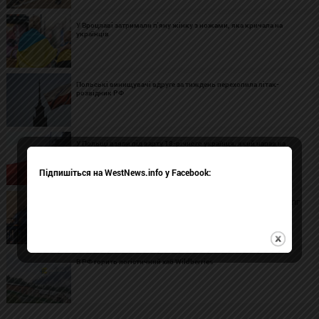
У Вроцлаві затримали п'яну жінку з ножами, яка кричала на
українців
Польські винищувачі вдруге за тиждень перехопила літак-
розвідник РФ
У Польщі взяли під варту 18-річного українця, який напав на
польку з ножем
Підпишіться на WestNews.info у Facebook:
Bloomberg: у липні Бельгія повністю перейшла на російський СПГ
В РФ горить логістичний хаб Wildberries