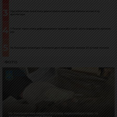
3
Суд зобов’язав львів’янку демонтувати незаконний балкон на пам’ятці
архітектури
4
У Львові через спеку деформувалися трамвайні колії: шість маршрутів змінили
рух
5
На Львівщині внаслідок зіткнення двох легковиків загинув 23-річний чоловік
ФОТО
На Хмельниччині викрито потужну нарколабораторію та
затримано учасників банди