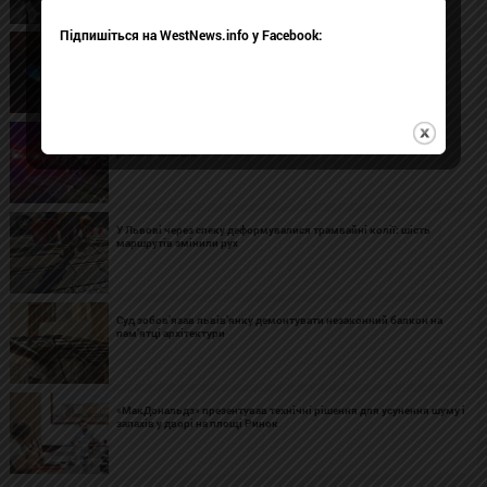
Підпишіться на WestNews.info у Facebook:
У Шептицькому та ще 13 населених пунктах громади на два дні
вимкнуть газ
На Львівщині внаслідок зіткнення двох легковиків загинув 23-
річний чоловік
У Львові через спеку деформувалися трамвайні колії: шість
маршрутів змінили рух
Суд зобов’язав львів’янку демонтувати незаконний балкон на
пам’ятці архітектури
«МакДональдз» презентував технічні рішення для усунення шуму і
запахів у дворі на площі Ринок