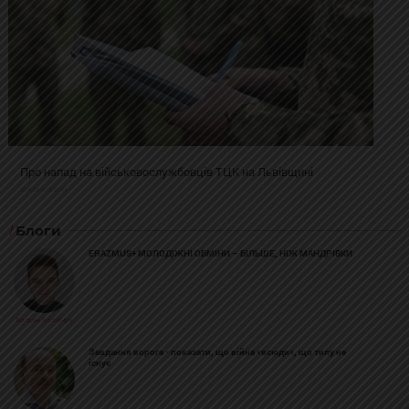
Про напад на військовослужбовців ТЦК на Львівщині
2025-02-19 11:31:54
Блоги
ERAZMUS+ МОЛОДІЖНІ ОБМІНИ – БІЛЬШЕ, НІЖ МАНДРІВКИ
Богдан Козійчук
Завдання ворога - показати, що війна «всюди», що тилу не
існує