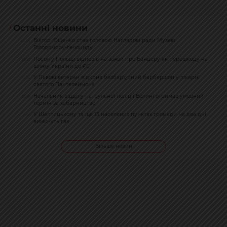
Останні новини
Віктор Ющенко став головою Наглядовї ради Музею
14:50
Голодомору-геноциду
Посол у Польщі відповів на заяви про Бандеру як перешкоду на
13:57
шляху України до ЄС
У Львові ветеран відкрив безбар’єрний барбершоп у лікарні
13:50
святого Пантелеймона
Начальник відділу патрульної поліції Волині отримав умовний
12:56
термін за хабарництво
У Шептицькому та ще 13 населених пунктах громади на два дні
12:49
вимкнуть газ
Більше новин