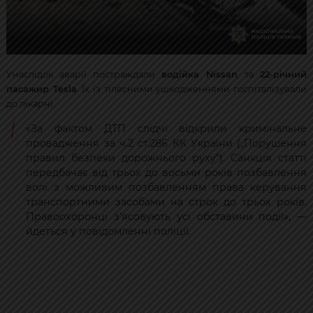
Унаслідок аварії постраждали
водійка Nissan
та
22-річний
пасажир Tesla
. Їх із тілесними ушкодженнями госпіталізували
до лікарні.
«За фактом ДТП слідчі відкрили кримінальне
провадження за ч.2 ст.286 КК України („Порушення
правил безпеки дорожнього руху“). Санкція статті
передбачає від трьох до восьми років позбавлення
волі з можливим позбавленням права керування
транспортними засобами на строк до трьох років.
Правоохоронці з’ясовують усі обставини події», —
йдеться у повідомленні поліції.