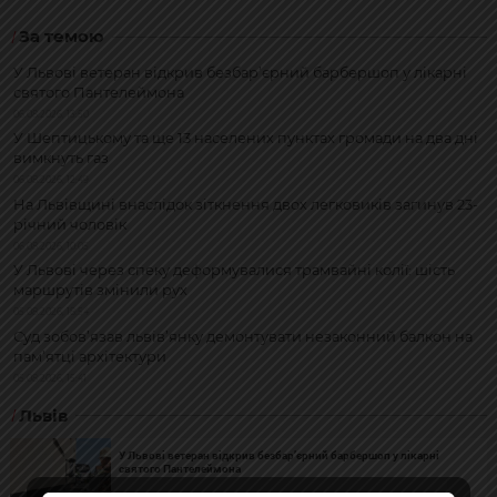
За темою
У Львові ветеран відкрив безбар’єрний барбершоп у лікарні
святого Пантелеймона
06.08.2026, 13:50
У Шептицькому та ще 13 населених пунктах громади на два дні
вимкнуть газ
06.08.2026, 12:49
На Львівщині внаслідок зіткнення двох легковиків загинув 23-
річний чоловік
06.08.2026, 10:05
У Львові через спеку деформувалися трамвайні колії: шість
маршрутів змінили рух
05.08.2026, 18:54
Суд зобов’язав львів’янку демонтувати незаконний балкон на
пам’ятці архітектури
05.08.2026, 15:41
Львів
У Львові ветеран відкрив безбар’єрний барбершоп у лікарні
святого Пантелеймона