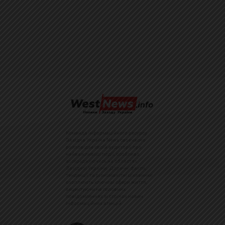
Команда інформаційного ресурсу
Західна Україна News своєчасно
розповідає своїй аудиторії про
найважливіші події, особливо
зосереджуючись на областях
Західної України. Доречні факти,
тенденції та різноманітні цікавинки
охоплюють ключові сфери життя,
акцентуючи на головних
повідомленнях зі стрічок новин
інформаційних агенцій