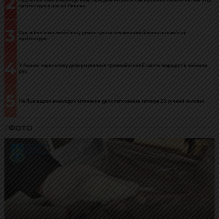
2
архітектури у центрі Львова
3
Суд зобов’язав львів’янку демонтувати незаконний балкон на пам’ятці
архітектури
4
У Львові через спеку деформувалися трамвайні колії: шість маршрутів змінили
рух
5
На Львівщині внаслідок зіткнення двох легковиків загинув 23-річний чоловік
ФОТО