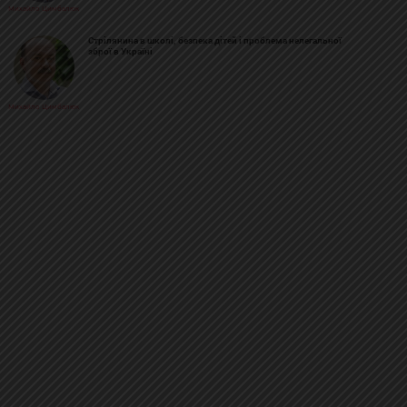
Михайло Цимбалюк
Стрілянина в школі, безпека дітей і проблема нелегальної
зброї в Україні
Михайло Цимбалюк