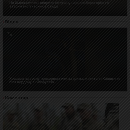
На Хмельниччині викрито потужну нарколабораторію та
затримано учасників банди
Відео
Ховався на сосні: прикордонники затримали жителя Київщини
біля кордону з Білоруссю
Коментар