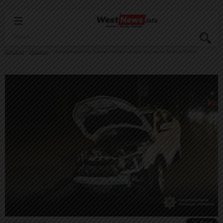
Головна
Новини
На перехресті у Львові сталася аварія за участю Tesla та Nissan
11.09.2025, 10:37