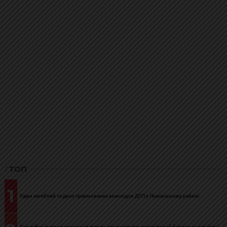
ТОП
1
Один загиблий та двоє травмованих внаслідок ДТП у Львівському районі
Суд зобов’язав власницю квартири демонтувати самовільний балкон на пам’ятці