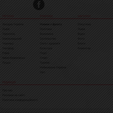
РЕГІОНИ
РУБРИКИ
НАГОЛОС
Західна Україна
Новини з фронту
Спецтема
Львів
Політика
Львів
Тернопіль
Економіка
Відео
Хмельницький
Суспільство
Фото
Чернівці
Сім'я і здоров'я
Блоги
Ужгород
Культура
Коментар
Рівне
Події
Івано-Франківськ
Спорт
Луцьк
Туризм
Неймовірна Україна
Світ
РЕДАКЦІЯ
Про нас
Реклама на сайті
Політика конфіденційності
При повному або частковому відтворенні матеріалів активне посилання на westnews.info
обов'язкове. Адміністрація сайту може не поділяти думку автора і не несе відповідальності