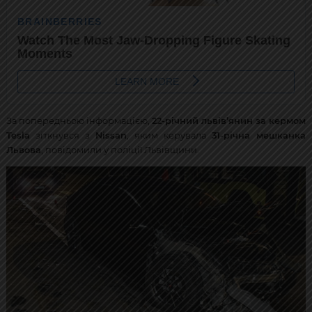
За попередньою інформацією,
22-річний львів’янин за кермом
Tesla
зіткнувся з
Nissan
, яким керувала
31-річна мешканка
Львова
, повідомили у поліції Львівщини.