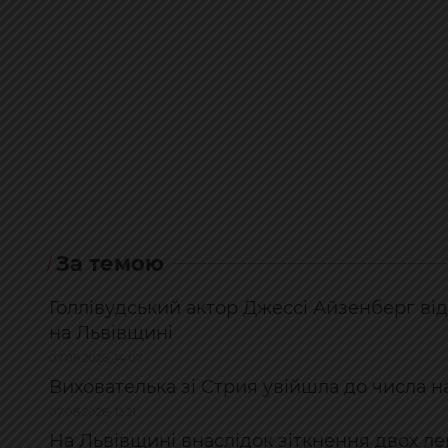
За темою
Голлівудський актор Джессі Айзенберг відві
на Львівщині
07.08.2026, 14:07
Вихователька зі Стрия увійшла до числа 
07.08.2026, 13:21
На Львівщині внаслідок зіткнення двох ле