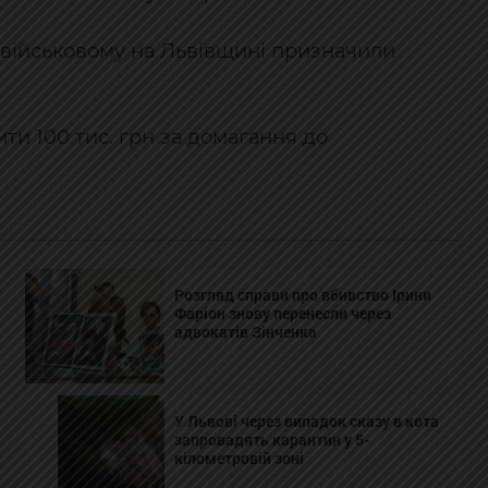
: військовому на Львівщині призначили
ти 100 тис. грн за домагання до
Розгляд справи про вбивство Ірини
Фаріон знову перенесли через
адвокатів Зінченка
У Львові через випадок сказу в кота
запровадять карантин у 5-
кілометровій зоні