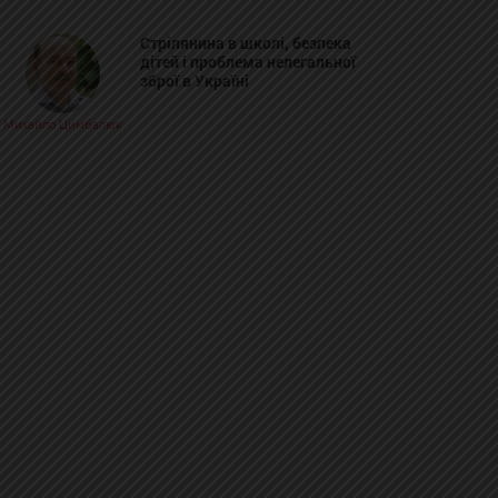
Стрілянина в школі, безпека
дітей і проблема нелегальної
зброї в Україні
Михайло Цимбалюк