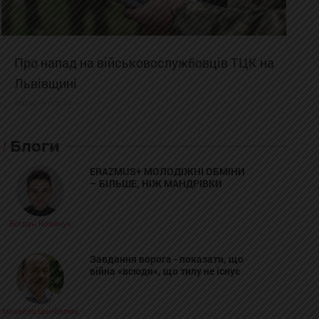
Про напад на військовослужбовців ТЦК на
Львівщині
2025-02-19 11:31:54
Блоги
ERAZMUS+ МОЛОДІЖНІ ОБМІНИ
– БІЛЬШЕ, НІЖ МАНДРІВКИ
Богдан Козійчук
Завдання ворога - показати, що
війна «всюди», що тилу не існує
Михайло Цимбалюк