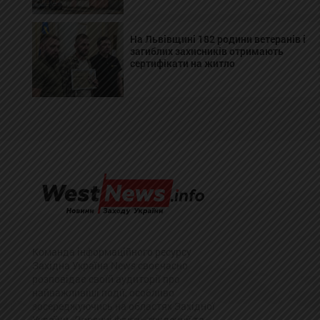
На Львівщині 182 родини ветеранів і
загиблих захисників отримають
сертифікати на житло
Команда інформаційного ресурсу
Західна Україна News своєчасно
розповідає своїй аудиторії про
найважливіші події, особливо
зосереджуючись на областях Західної
України. Доречні факти, тенденції та