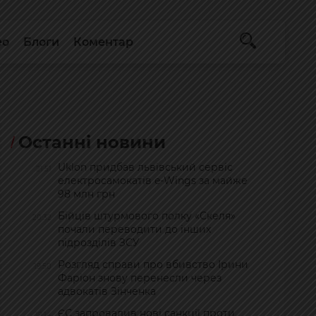
ео
Блоги
Коментар
Останні новини
Uklon придбав львівський сервіс
21:51
електросамокатів e-Wings за майже
98 млн грн
Бійців штурмового полку «Скеля»
20:32
почали переводити до інших
підрозділів ЗСУ
Розгляд справи про вбивство Ірини
19:50
Фаріон знову перенесли через
адвокатів Зінченка
ЄС запровадив нові санкції проти
19:14