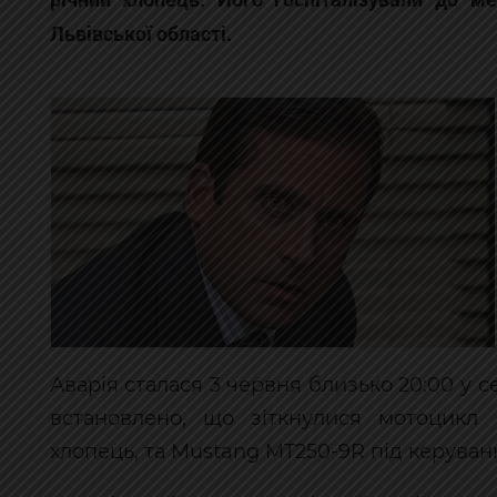
Львівської області.
Аварія сталася 3 червня близько 20:00 у с
встановлено, що зіткнулися мотоцикл 
хлопець, та Mustang MT250-9R під керуванн