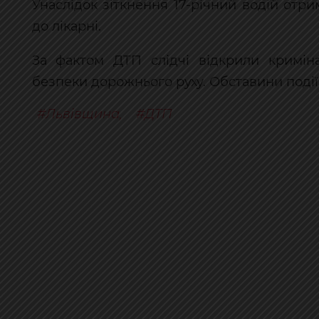
Унаслідок зіткнення 17-річний водій отр
до лікарні.
За фактом ДТП слідчі відкрили кримі
безпеки дорожнього руху. Обставини поді
Львівщина
,
ДТП