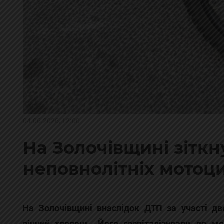
04.06.2026, 12:00
На Золочівщині зіткн
неповнолітніх мотоци
На Золочівщині внаслідок ДТП за участі дв
річний хлопець. Його госпіталізували до м