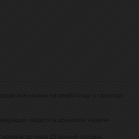
дав військових на реабілітації у санаторії
найкращих педагогів дошкілля України
гковиків загинув 23-річний чоловік