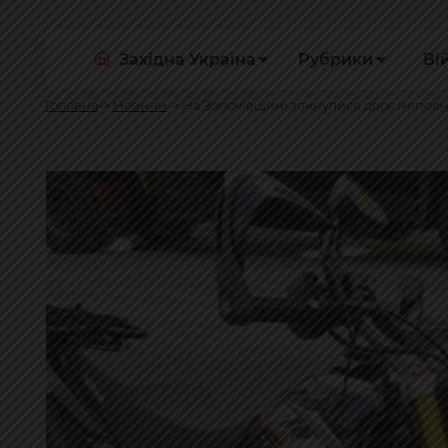
Західна Україна
Рубрики
Ві
Головна
Новини
На Золочівщині зіткнулися двоє неповно