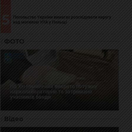
5
Посольство України вимагає розслідувати наругу
над могилою УПА у Польщі
ФОТО
На Хмельниччині викрито потужну
нарколабораторію та затримано
учасників банди
Відео