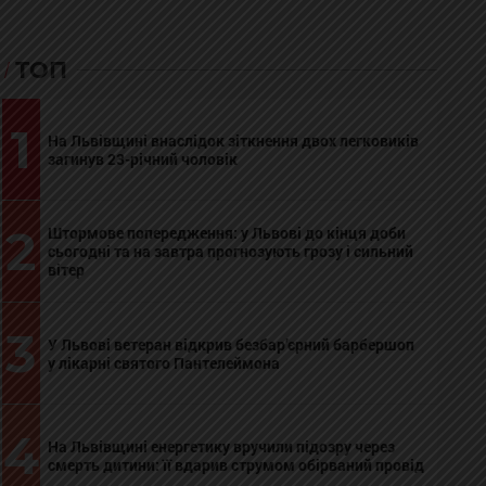
ТОП
1
На Львівщині внаслідок зіткнення двох легковиків
загинув 23-річний чоловік
2
Штормове попередження: у Львові до кінця доби
сьогодні та на завтра прогнозують грозу і сильний
вітер
3
У Львові ветеран відкрив безбар’єрний барбершоп
у лікарні святого Пантелеймона
4
На Львівщині енергетику вручили підозру через
смерть дитини: її вдарив струмом обірваний провід