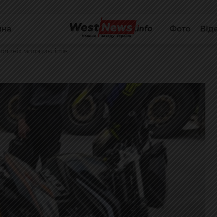
йна
Фото
Від
літніх мотоциклістів