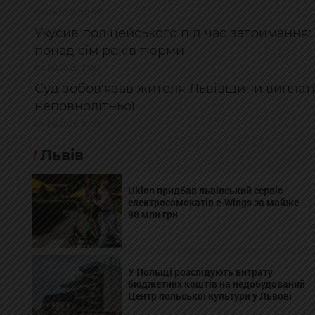
06.08.2026, 10:05
Укусив поліцейського під час затримання
понад сім років тюрми
04.08.2026, 11:08
Суд зобов'язав жителя Львівщини виплати
неповнолітньої
04.08.2026, 10:39
Львів
Uklon придбав львівський сервіс
електросамокатів e-Wings за майже
98 млн грн
У Польщі розслідують витрату
бюджетних коштів на недобудований
Центр польської культури у Львові