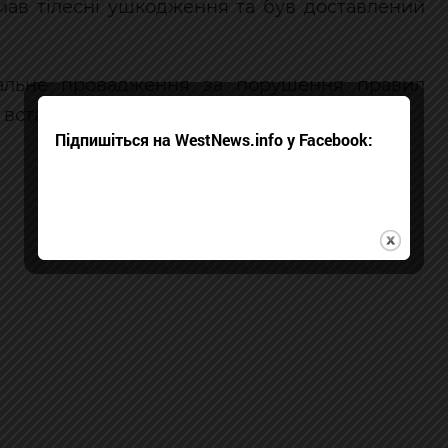
имав тілесні ушкодження та був доставлений
нальне провадження за порушення правил
ї встановлюються.
Підпишіться на WestNews.info у Facebook: