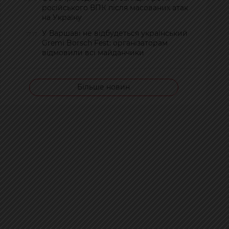
російського ВПК після масованих атак
на Україну
У Варшаві не відбудеться український
17:17
Gremi Borsch Fest: організаторам
відмовили всі майданчики
Більше новин