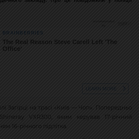
елі Загірці на трасі «Київ — Чоп». Попередньо
Shineray VXR300, яким керував 17-річний
ям 16-річного підлітка.