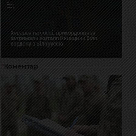
Ховався на сосні: прикордонники
затримали жителя Київщини біля
кордону з Білоруссю
Коментар