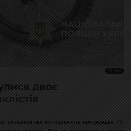
улися двоє
клістів
ох неповнолітніх мотоциклістів постраждав 17-
едичного закладу. Про це повідомили у поліції