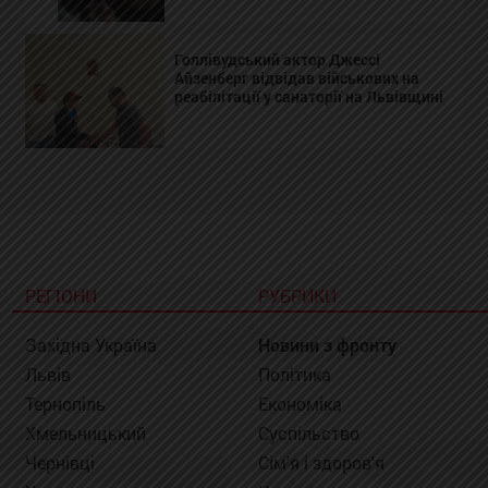
Голлівудський актор Джессі
Айзенберг відвідав військових на
реабілітації у санаторії на Львівщині
РЕГІОНИ
РУБРИКИ
Західна Україна
Новини з фронту
Львів
Політика
Тернопіль
Економіка
Хмельницький
Суспільство
Чернівці
Сім'я і здоров'я