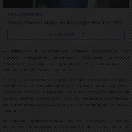
повідомили
Як
в Закарпатській обласній прокуратурі, про
підозру повідомили виконувачу обов'язків директора
медичного закладу та працівниці, яка відповідала за
проведення публічних закупівель.
Слідство встановило, що сучасний комп'ютерний томограф
придбали в межах міжнародного проєкту допомоги дітям.
Водночас потребу в закупівлі офіційно погодили вже після
початку аналізу ринку. Крім того, до тендерної документації
включили додаткове обладнання, яке не входило до основного
комплексу.
За версією правоохоронців, під час процедури учаснику
дозволяли неодноразово виправляти документи, хоча це