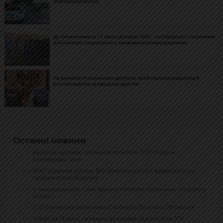
Шахтинському лісі
До Словаччини за 17 тисяч доларів США – на Закарпатті затримали
військового та цивільного за незаконне переправлення
На Закарпатті затримали депутата, який переховувався від 8-
річного вироку за напад на туристів
Останні новини
Британія закликає союзників посилити ППО України
17:51
напередодні зими
ВАКС дозволив Єрмаку без окремого дозволу відвідувати сім
15:16
прифронтових областей
У Хмельницькому п’яна водійка Mercedes збила маму з 9-річним
15:04
сином
У ДТП загинула директорка Eva Beauty Василина Петлицька
14:54
У Росії на 13 років ув’язнили франківця за донати на ЗСУ
14:40