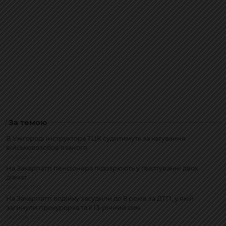
За темою
В Ужгороді інструктора ТЦК судитимуть за катування
військовозобов’язаного
09.08.2026, 14:37
На Закарпатті пенсіонера підозрюють у ґвалтуванні двох
дівчат
06.08.2026, 20:38
На Закарпатті водійку засудили до 8 років за ДТП, у якій
загинули прокурорка та її 13-річний син
29.07.2026, 17:44