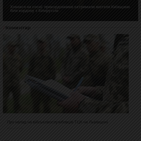
Ховався на сосні: прикордонники затримали жителя Київщини
біля кордону з Білоруссю
Коментар
Про напад на військовослужбовців ТЦК на Львівщині
2025-02-19 11:31:54