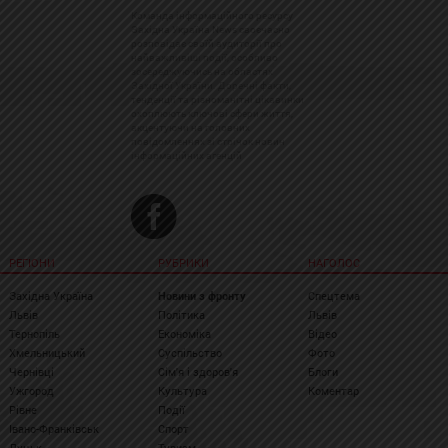
Команда інформаційного ресурсу
Західна Україна News своєчасно
розповідає своїй аудиторії про
найважливіші події, особливо
зосереджуючись на областях
Західної України. Доречні факти,
тенденції та різноманітні цікавинки
охоплюють ключові сфери життя,
акцентуючи на головних
повідомленнях зі стрічок новин
інформаційних агенцій
РЕГІОНИ
РУБРИКИ
НАГОЛОС
Західна Україна
Новини з фронту
Спецтема
Львів
Політика
Львів
Тернопіль
Економіка
Відео
Хмельницький
Суспільство
Фото
Чернівці
Сім'я і здоров'я
Блоги
Ужгород
Культура
Коментар
Рівне
Події
Івано-Франківськ
Спорт
Луцьк
Туризм