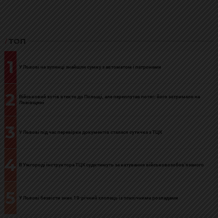
ТОП
1
У Львові на зупинці знайшли сумку з автоматом і патронами
2
Військовий хотів втекти до Польщі, але переплутав потяг: його затримали на
Львівщині
3
У Львові під час перевірки документів сталася сутичка з ТЦК
4
В Ужгороді інструктора ТЦК судитимуть за катування військовозобов’язаного
5
У Львові безвісти зник 19-річний хлопець із психічними розладами