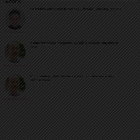
Блоги
ERAZMUS+ МОЛОДІЖНІ ОБМІНИ – БІЛЬШЕ, НІЖ МАНДРІВКИ
Богдан Козійчук
Завдання ворога - показати, що війна «всюди», що тилу не
існує
Михайло Цимбалюк
Стрілянина в школі, безпека дітей і проблема нелегальної
зброї в Україні
Михайло Цимбалюк