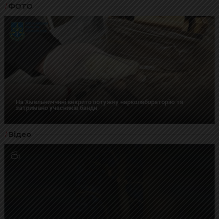
ФОТО
На Хмельниччині викрито потужну нарколабораторію та
затримано учасників банди
Відео