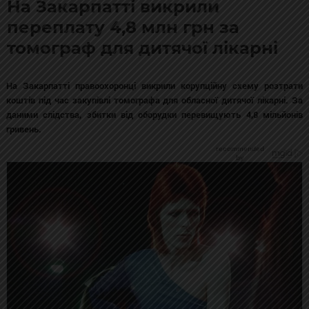
На Закарпатті викрили
переплату 4,8 млн грн за
томограф для дитячої лікарні
На Закарпатті правоохоронці викрили корупційну схему розтрати
коштів під час закупівлі томографа для обласної дитячої лікарні. За
даними слідства, збитки від оборудки перевищують 4,8 мільйонів
гривень.