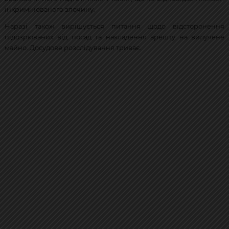
інкримінованого злочину.
Наразі також вирішується питання щодо відсторонення
підозрюваних від посад та накладення арешту на вилучене
майно. Досудове розслідування триває.