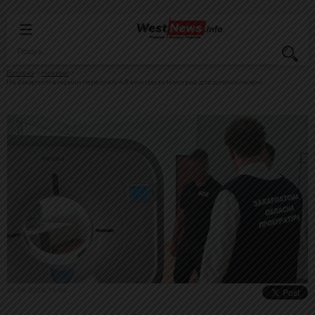
Головна
Новини
На Закарпатті викрили переплату 4,8 млн грн за томограф для дитячої лікарні
25.06.2026, 16:06