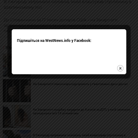
В Ужгороді затримали чоловіка, який влаштував стрілянину в
Шахтинському лісі
24.07.2026, 21:17
До Словаччини за 17 тисяч доларів США – на Закарпатті
затримали військового та цивільного за незаконне
переправлення
10.07.2026, 12:08
Підпишіться на WestNews.info у Facebook:
Ужгород
В Ужгороді інструктора ТЦК судитимуть за катування
військовозобов’язаного
На Закарпатті пенсіонера підозрюють у ґвалтуванні двох дівчат
На Закарпатті водійку засудили до 8 років за ДТП, у якій загинули
прокурорка та її 13-річний син
В Ужгороді затримали чоловіка, який влаштував стрілянину в