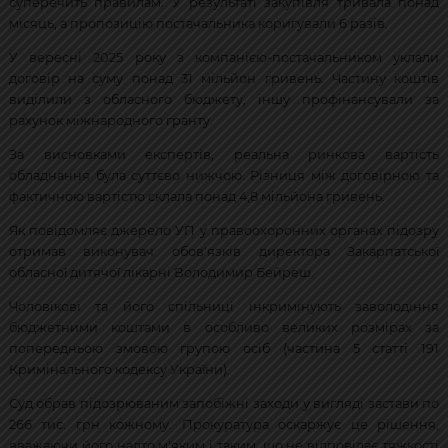
суперечить правилам. У результаті закупівля тривала понад
місяць, а пропозицію постачальника коригували 6 разів.
У вересні 2025 року з компанією-постачальником уклали
договір на суму понад 31 мільйон гривень. Частину коштів
виділили з обласного бюджету, іншу профінансували за
рахунок міжнародного гранту.
За висновками експертів, реальна ринкова вартість
обладнання була суттєво нижчою. Різниця між договірною та
фактичною вартістю склала понад 4,8 мільйона гривень.
Як повідомляє джерело УП у правоохоронних органах підозру
отримав виконувач обов'язків директора Закарпатської
обласної дитячої лікарні Володимир Бейреш.
Чоловікові та його спільниці інкримінують заволодіння
бюджетними коштами в особливо великих розмірах за
попередньою змовою групою осіб (частина 5 статті 191
Кримінального кодексу України).
Суд обрав підозрюваним запобіжні заходи у вигляді застави по
266 тис. грн кожному. Прокуратура оскаржує це рішення,
вважаючи його надто м'яким і таким, що не відповідає тяжкості