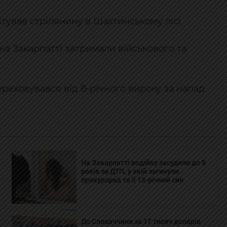
тував стрілянину в Шахтинському лісі
на Закарпатті затримали військового та
ереховувався від 8-річного вироку за напад
На Закарпатті водійку засудили до 8
років за ДТП, у якій загинули
прокурорка та її 13-річний син
До Словаччини за 17 тисяч доларів