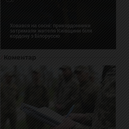
Ховався на сосні: прикордонники
затримали жителя Київщини біля
кордону з Білоруссю
Коментар