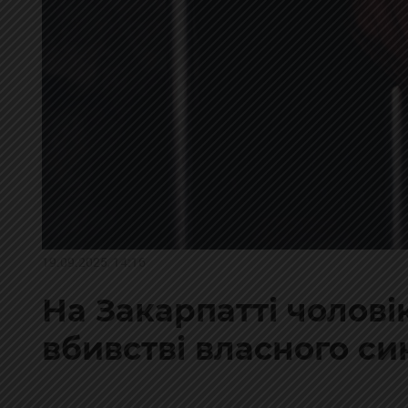
19.09.2025, 14:16
На Закарпатті чолові
вбивстві власного син