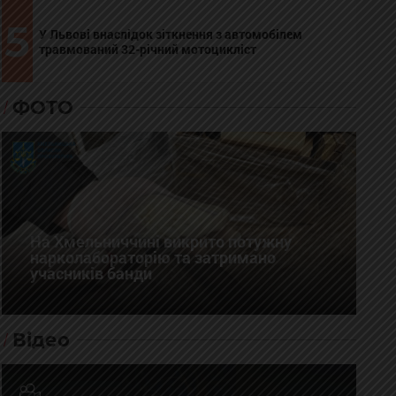
5
У Львові внаслідок зіткнення з автомобілем
травмований 32-річний мотоцикліст
ФОТО
На Хмельниччині викрито потужну
нарколабораторію та затримано
учасників банди
Відео