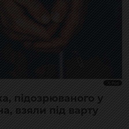
ка, підозрюваного у
а, взяли під варту