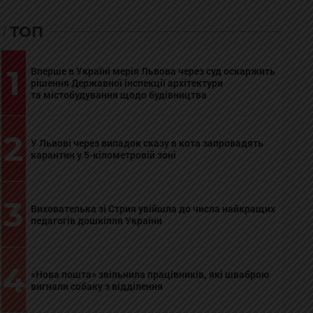
ТОП
1
Вперше в Україні мерія Львова через суд оскаржить
рішення Державної інспекції архітектури
та містобудування щодо будівництва
2
У Львові через випадок сказу в кота запровадять
карантин у 5-кілометровій зоні
3
Вихователька зі Стрия увійшла до числа найкращих
педагогів дошкілля України
4
«Нова пошта» звільнила працівників, які шваброю
вигнали собаку з відділення