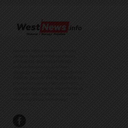
Команда інформаційного ресурсу
Західна Україна News своєчасно
розповідає своїй аудиторії про
найважливіші події, особливо
зосереджуючись на областях Західної
України. Доречні факти, тенденції та
різноманітні цікавинки охоплюють
ключові сфери життя, акцентуючи на
головних повідомленнях зі стрічок
новин інформаційних агенцій