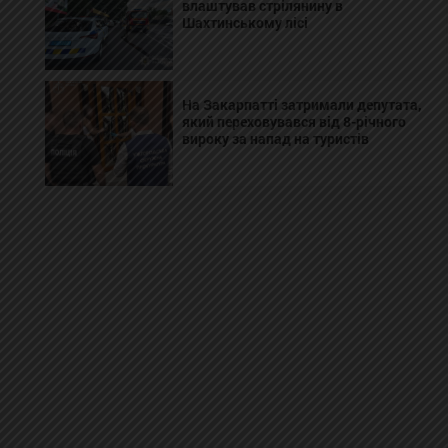
влаштував стрілянину в
Шахтинському лісі
На Закарпатті затримали депутата,
який переховувався від 8-річного
вироку за напад на туристів