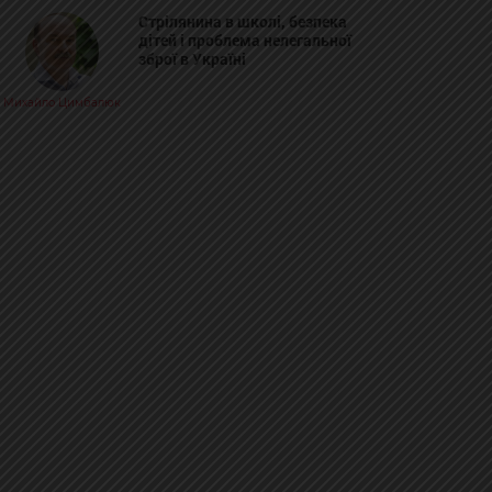
Стрілянина в школі, безпека
дітей і проблема нелегальної
зброї в Україні
Михайло Цимбалюк