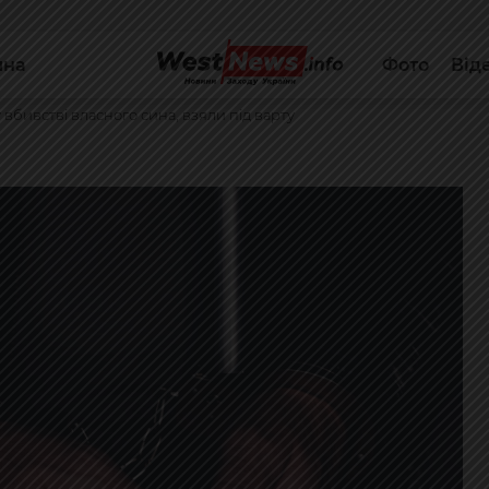
йна
Фото
Від
 вбивстві власного сина, взяли під варту