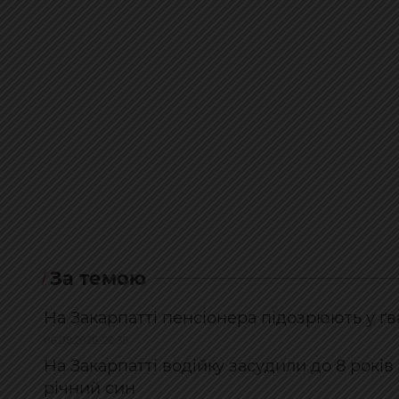
За темою
На Закарпатті пенсіонера підозрюють у ґв
06.08.2026, 20:38
На Закарпатті водійку засудили до 8 років 
річний син