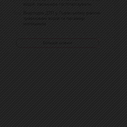
водій, пасажира госпіталізували
Внаслідок ДТП у Львівському районі
10:18
травмовані водій та пасажир
мотоцикла
Більше новин