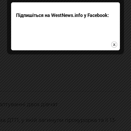
Підпишіться на WestNews.info у Facebook:
алтуванні двох дівчат
за ДТП, у якій загинули прокурорка та її 13-