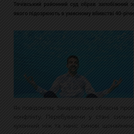
Тячівський районний суд обрав запобіжний з
якого підозрюють в умисному вбивстві 40-річн
Як повідомляє Закарпатська обласна проку
конфлікту. Перебуваючи у стані сильно
кухонний ніж та наніс синові щонаймен