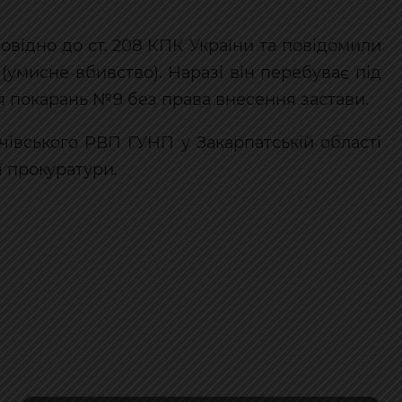
овідно до ст. 208 КПК України та повідомили
и (умисне вбивство). Наразі він перебуває під
я покарань №9 без права внесення застави.
чівського РВП ГУНП у Закарпатській області
 прокуратури.