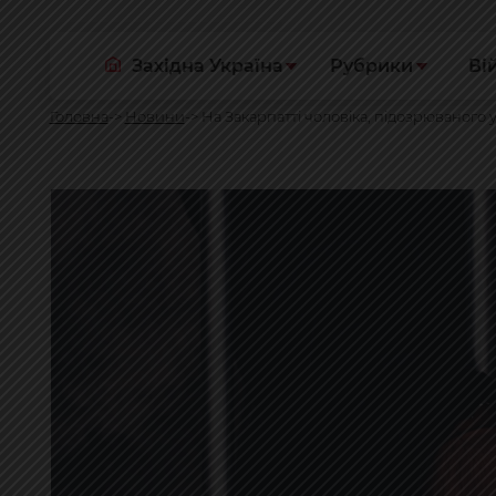
Західна Україна
Рубрики
Ві
Головна
Новини
На Закарпатті чоловіка, підозрюваного у