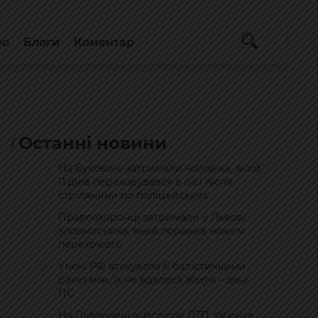
ео
Блоги
Коментар
Останні новини
На Буковині затримали чоловіка, який
13:55
11 днів переховувався в лісі після
стрілянини по поліцейських
Правоохоронці затримали у Львові
12:55
зловмисника, який поранив ножем
перехожого
Уночі РФ атакувала 6 балістичними
11:25
ракетами, їх не вдалося збити – дані
ПС
На Львівщині внаслідок ДТП загинув
11:25