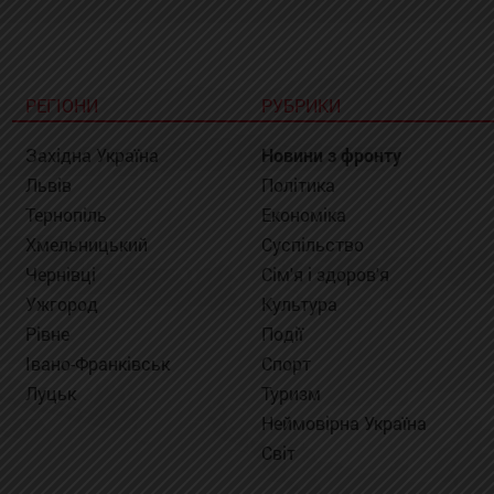
РЕГІОНИ
РУБРИКИ
Західна Україна
Новини з фронту
Львів
Політика
Тернопіль
Економіка
Хмельницький
Суспільство
Чернівці
Сім'я і здоров'я
Ужгород
Культура
Рівне
Події
Івано-Франківськ
Спорт
Луцьк
Туризм
Неймовірна Україна
Світ