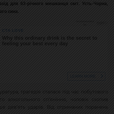
ахід для 63-річного мешканця смт. Усть-Чорна,
ого сина.
ратура, трагедія сталася під час побутового
го алкогольного сп’яніння, чоловік схопив
ше дев’ять ударів. Від отриманих поранень