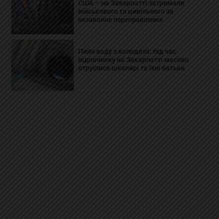
США – на Закарпатті затримали
військового та цивільного за
незаконне переправлення
Пили воду з колодязя: під час
відпочинку на Закарпатті масово
отруїлися школярі та їхні батьки