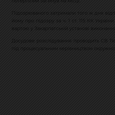
потерпілий загинув на місці.
Підозрюваного затримали того ж дня відп
йому про підозру за ч. 1 ст. 115 КК Україн
вартою у Закарпатській установі виконанн
Досудове розслідування проводить СВ Тя
під процесуальним керівництвом окружної