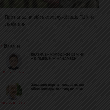
Про напад на військовослужбовців ТЦК на
Львівщині
2025-02-19 11:31:54
Блоги
ERAZMUS+ МОЛОДІЖНІ ОБМІНИ
– БІЛЬШЕ, НІЖ МАНДРІВКИ
Богдан Козійчук
Завдання ворога - показати, що
війна «всюди», що тилу не існує
Михайло Цимбалюк