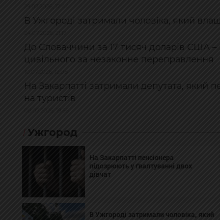
29.07.2026, 17:44
В Ужгороді затримали чоловіка, який влаш
24.07.2026, 21:17
До Словаччини за 17 тисяч доларів США – 
цивільного за незаконне переправлення
10.07.2026, 12:08
На Закарпатті затримали депутата, який п
на туристів
08.07.2026, 19:56
Ужгород
На Закарпатті пенсіонера
підозрюють у ґвалтуванні двох
дівчат
В Ужгороді затримали чоловіка, який