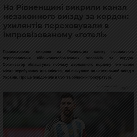
На Рівненщині викрили канал
незаконного виїзду за кордон:
ухилянтів переховували в
імпровізованому «готелі»
Правоохоронці викрили на Рівненщині схему незаконного
переправлення військовозобов’язаних чоловіків за кордон.
Організатор облаштував поблизу державного кордону тимчасове
місце перебування для клієнтів, які очікували на нелегальний виїзд з
України. Про це повідомили в СБУ та обласній прокуратурі.