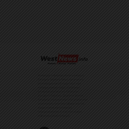
Команда інформаційного ресурсу
Західна Україна News своєчасно
розповідає своїй аудиторії про
найважливіші події, особливо
зосереджуючись на областях
Західної України. Доречні факти,
тенденції та різноманітні цікавинки
охоплюють ключові сфери життя,
акцентуючи на головних
повідомленнях зі стрічок новин
інформаційних агенцій