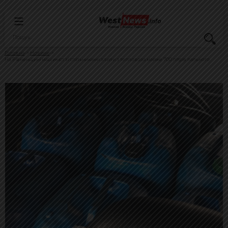
Головна
Новини
На Рівненщині машиніст зі спільниками злили з тепловоза майже 700 літрів пального