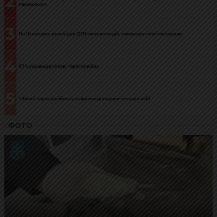
2
перехожого
3
На Львівщині внаслідок ДТП загинув водій, пасажира госпіталізували
4
61% українців готові терпіти війну
5
У Києві через російську атаку постраждали четверо осіб
ФОТО