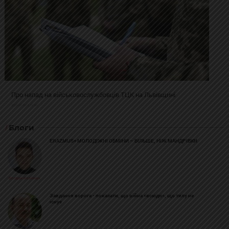
Про напад на військовослужбовців ТЦК на Львівщині
2025-02-19 11:31:54
Блоги
ERAZMUS+ МОЛОДІЖНІ ОБМІНИ – БІЛЬШЕ, НІЖ МАНДРІВКИ
Богдан Козійчук
Завдання ворога - показати, що війна «всюди», що тилу не
існує