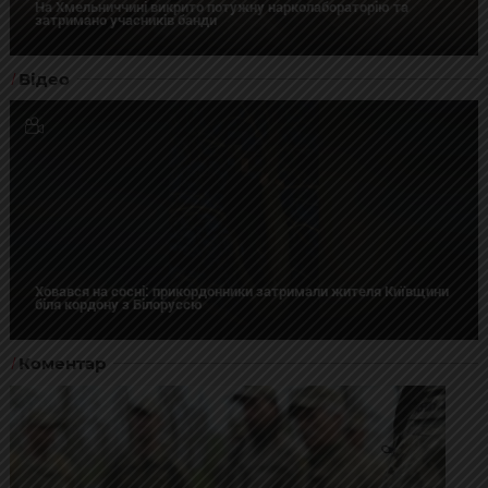
На Хмельниччині викрито потужну нарколабораторію та
затримано учасників банди
Відео
Ховався на сосні: прикордонники затримали жителя Київщини
біля кордону з Білоруссю
Коментар