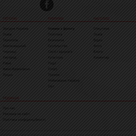
РЕГІОНИ
РУБРИКИ
НАГОЛОС
Західна Україна
Новини з фронту
Спецтема
Львів
Політика
Львів
Тернопіль
Економіка
Відео
Хмельницький
Суспільство
Фото
Чернівці
Сім'я і здоров'я
Блоги
Ужгород
Культура
Коментар
Рівне
Події
Івано-Франківськ
Спорт
Луцьк
Туризм
Неймовірна Україна
Світ
РЕДАКЦІЯ
Про нас
Реклама на сайті
Політика конфіденційності
При повному або частковому відтворенні матеріалів активне посилання на westnews.info
обов'язкове. Адміністрація сайту може не поділяти думку автора і не несе відповідальності