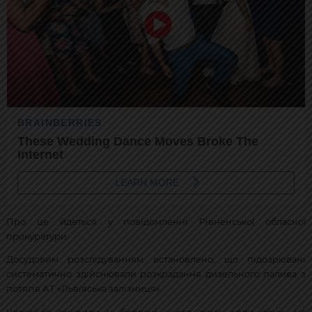
Про це йдеться у повідомленні Рівненської обласної
прокуратури.
Досудовим розслідуванням встановлено, що підозрювані
систематично здійснювали розкрадання дизельного палива з
потягів АТ «Львівська залізниця».