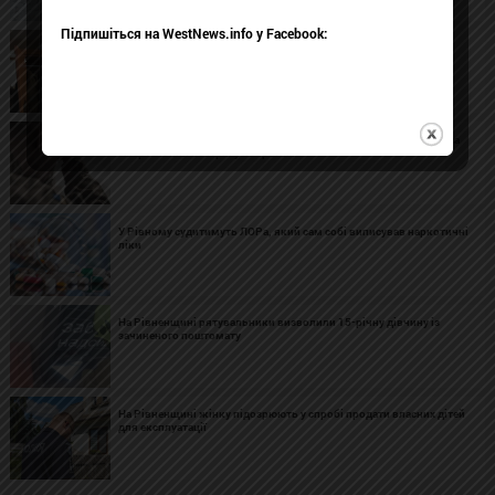
Підпишіться на WestNews.info у Facebook:
На Рівненщині викрили організатора схеми незаконного
переправлення чоловіків за кордон
На Рівненщині сержанта ЗСУ засудили до 3,5 року ув’язнення за
смертельний постріл у побратима
У Рівному судитимуть ЛОРа, який сам собі виписував наркотичні
ліки
На Рівненщині рятувальники визволили 15-річну дівчину із
зачиненого поштомату
На Рівненщині жінку підозрюють у спробі продати власних дітей
для експлуатації