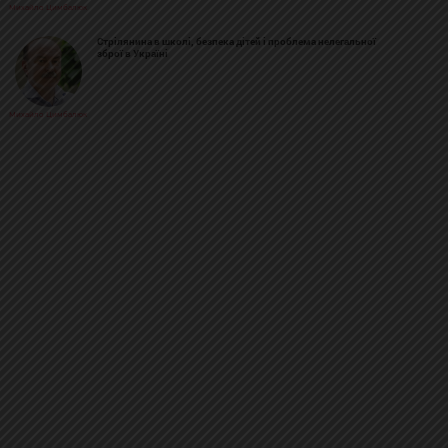
Михайло Цимбалюк
Стрілянина в школі, безпека дітей і проблема нелегальної
зброї в Україні
Михайло Цимбалюк