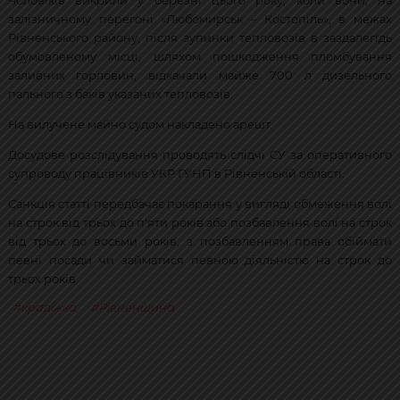
Чоловіків викрили у березні цього року, коли вони, на
залізничному перегоні «Любомирськ – Костопіль», в межах
Рівненського району, після зупинки тепловозів в заздалегідь
обумовленому місці, шляхом пошкодження пломбування
заливних горловин, відкачали майже 700 л дизельного
пального з баків указаних тепловозів.
На вилучене майно судом накладено арешт.
Досудове розслідування проводять слідчі СУ за оперативного
супроводу працівників УКР ГУНП в Рівненській області.
Санкція статті передбачає покарання у вигляді обмеження волі
на строк від трьох до п'яти років або позбавлення волі на строк
від трьох до восьми років, з позбавленням права обіймати
певні посади чи займатися певною діяльністю на строк до
трьох років.
крадіжка
,
Рівненщина