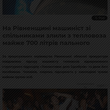
26.08.2021, 14:59
На Рівненщині машиніст зі
спільниками злили з тепловоза
майже 700 літрів пального
За процесуального керівництва Рівненської обласної прокуратури
повідомлено підозру машиністу тепловозів відокремленого
структурного підрозділу «Локомотивне депо Здолбунів» та двом його
пособникам. Чоловіків, зокрема, підозрюють у заволодінні чужим
майном групою осіб.