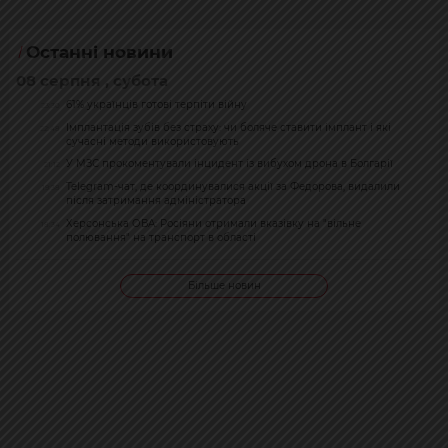
Останні новини
08 серпня , субота
61% українців готові терпіти війну
23:30
Імплантація зубів без страху: чи боляче ставити імплант і які
22:48
сучасні методи використовують
У МЗС прокоментували інцидент із вибухом дрона в Болгарії
21:12
Telegram-чат, де координувалися акції за Федорова, видалили
19:38
після затримання адміністратора
Херсонська ОВА: Росіяни отримали вказівку на "вільне
18:34
полювання" на транспорт в області
Більше новин