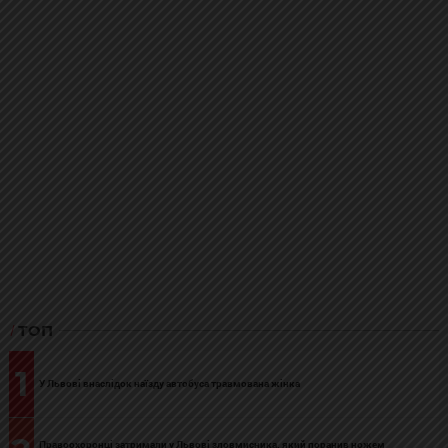
ТОП
1
У Львові внаслідок наїзду автобуса травмована жінка
Правоохоронці затримали у Львові зловмисника, який поранив ножем