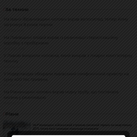
За темою
На Івано-Франківщині чоловік вкрав велосипед, тепер йому
загрожує 8 років тюрми
12.09.2022, 14:43
На Львівщині злодій вкрав із реанімації стерилізаційну
коробку з пробірками
09.02.2022, 16:08
У Львові викрили чоловіка, який викрав з лікарні комп’ютерну
техніку
15.12.2021, 16:21
У Нідерландах обікрали львівський симфонічний оркестр на
суму 400 тис гривень
16.11.2021, 17:34
На Рівненщині чоловік вкрав мідну трубу, що постачала
кисень у реанімацію
01.09.2021, 17:59
Рівне
На Рівненщині військовий отримав умовний термін за смертельну
ДТП, після якої залишив пішохода помирати