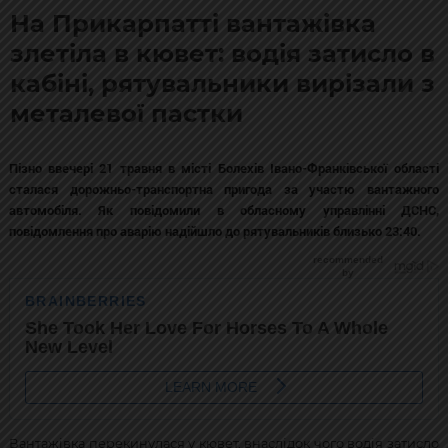
На Прикарпатті вантажівка
злетіла в кювет: водія затисло в
кабіні, рятувальники вирізали з
металевої пастки
Пізно ввечері 21 травня в місті Болехів Івано-Франківської області
сталася дорожньо-транспортна пригода за участю вантажного
автомобіля. Як повідомили в обласному управлінні ДСНС,
повідомлення про аварію надійшло до рятувальників близько 23:40.
Вантажівка перекинулася у кювет, внаслідок чого водія затисло