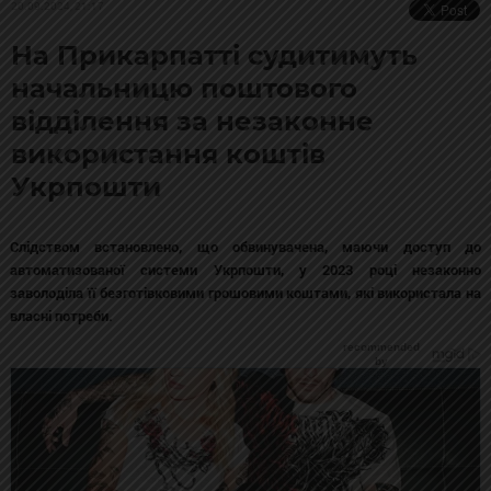
20.09.2024, 21:17
На Прикарпатті судитимуть
начальницю поштового
відділення за незаконне
використання коштів
Укрпошти
Слідством встановлено, що обвинувачена, маючи доступ до
автоматизованої системи Укрпошти, у 2023 році незаконно
заволоділа її безготівковими грошовими коштами, які використала на
власні потреби.