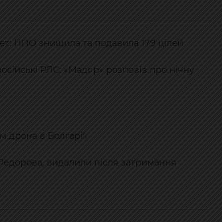
акет: ППО знищила та подавила 179 цілей
російські РЛС: «Мадяр» розповів про нічну
м дрона в Болгарії
 Федорова, видалили після затримання