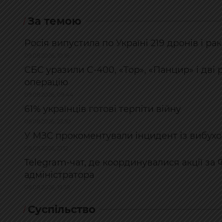
За темою
Росія випустила по Україні 219 дронів і р
09.08.2026, 10:16
СБС уразили С-400, «Тор», «Панцир» і дві 
операцію
09.08.2026, 09:44
61% українців готові терпіти війну
08.08.2026, 23:30
У МЗС прокоментували інцидент із вибухо
08.08.2026, 21:12
Telegram-чат, де координувалися акції за
адміністратора
08.08.2026, 19:38
Суспільство