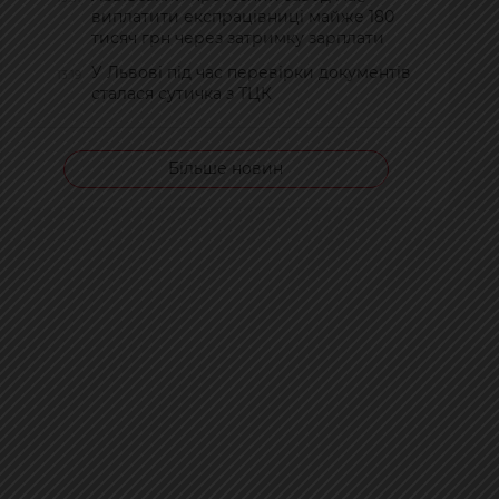
виплатити експрацівниці майже 180
тисяч грн через затримку зарплати
У Львові під час перевірки документів
13:19
сталася сутичка з ТЦК
Більше новин