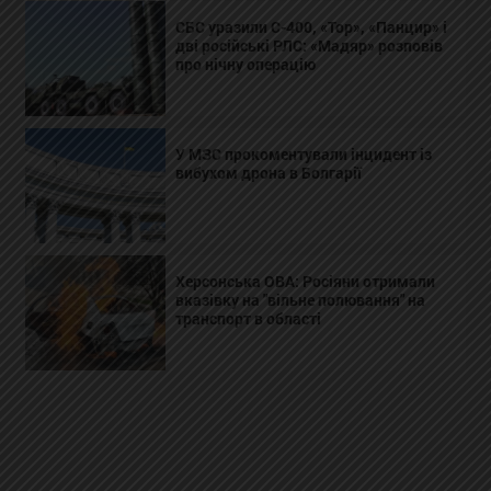
СБС уразили С-400, «Тор», «Панцир» і
дві російські РЛС: «Мадяр» розповів
про нічну операцію
У МЗС прокоментували інцидент із
вибухом дрона в Болгарії
Херсонська ОВА: Росіяни отримали
вказівку на "вільне полювання" на
транспорт в області