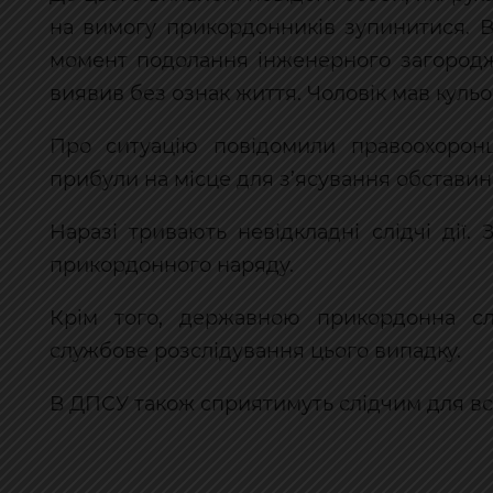
на вимогу прикордонників зупинитися. 
момент подолання інженерного загород
виявив без ознак життя. Чоловік мав куль
Про ситуацію повідомили правоохоронці
прибули на місце для з’ясування обставин
Наразі тривають невідкладні слідчі дії.
прикордонного наряду.
Крім того, державною прикордонна сл
службове розслідування цього випадку.
В ДПСУ також сприятимуть слідчим для вс