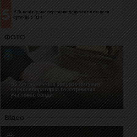
5
У Львові під час перевірки документів сталася
сутичка з ТЦК
ФОТО
На Хмельниччині викрито потужну
нарколабораторію та затримано
учасників банди
Відео