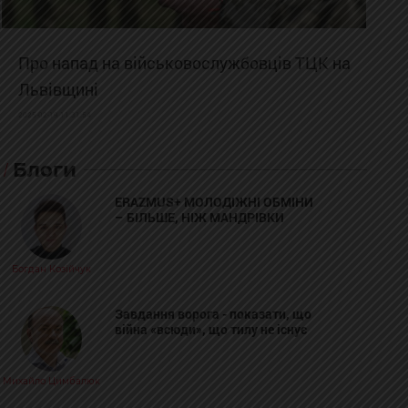
Про напад на військовослужбовців ТЦК на
Львівщині
2025-02-19 11:31:54
Блоги
ERAZMUS+ МОЛОДІЖНІ ОБМІНИ
– БІЛЬШЕ, НІЖ МАНДРІВКИ
Богдан Козійчук
Завдання ворога - показати, що
війна «всюди», що тилу не існує
Михайло Цимбалюк