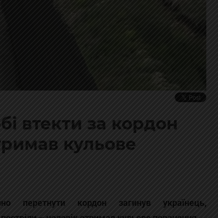
бі втекти за кордон
тримав кульове
о перетнути кордон загинув українець,
остріли – чоловік отримав кульове поранення.