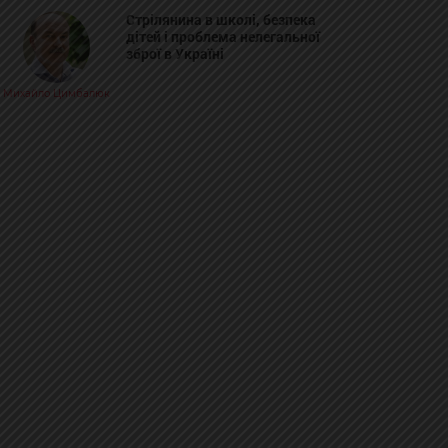
Стрілянина в школі, безпека
дітей і проблема нелегальної
зброї в Україні
Михайло Цимбалюк