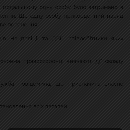
В подальшому одну особу було затримано в
ження. Ще одну особу прикордонний наряд
ове поранення".
в Нацполіції та ДБР, співробітники яких
.
 Зокрема правоохоронці вивчають дії складу
ужба повідомила, що призначить власне
тановлення всіх деталей.