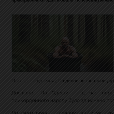
Південне регіональне уп
Про це повідомляє
Дослівно: "На Одещині під час пере
прикордонного наряду було здійснено по
До цього виявлені невідомі особи, які ру