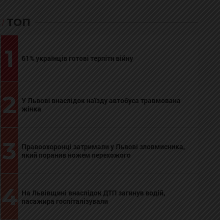
ТОП
1
61% українців готові терпіти війну
2
У Львові внаслідок наїзду автобуса травмована
жінка
3
Правоохоронці затримали у Львові зловмисника,
який поранив ножем перехожого
4
На Львівщині внаслідок ДТП загинув водій,
пасажира госпіталізували