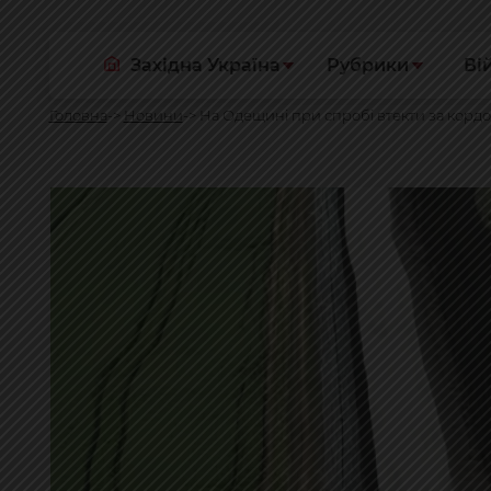
Західна Україна
Рубрики
Ві
Головна
Новини
На Одещині при спробі втекти за корд