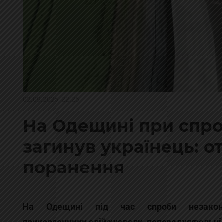
02.09.2025, 22:25
На Одещині при спро
загинув українець: о
поранення
На Одещині під час спроби незаконн
прикордонники здійснювали попереджувальні п