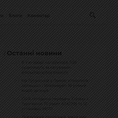
ео
Блоги
Коментар
Останні новини
В Ужгороді інструктора ТЦК
14:37
судитимуть за катування
військовозобов’язаного
На Луганській у Львові зіткнулися
14:11
мотоцикл і Volkswagen: 18-річний
водій загинув
США погодили передачу Україні з
13:59
Туреччини 70 ракет ATACMS та 12
установок M270
Львівський протезний завод має
13:51