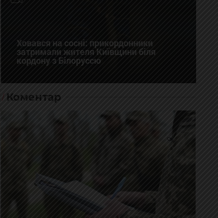
Ховався на сосні: прикордонники
затримали жителя Київщини біля
кордону з Білоруссю
Коментар