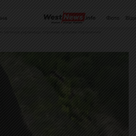
йна
Фото
Від
он загинув українець: отримав кульове поранення