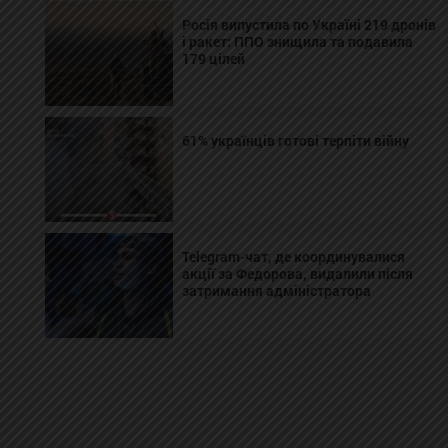
Росія випустила по Україні 219 дронів
і ракет: ППО знищила та подавила
179 цілей
61% українців готові терпіти війну
Telegram-чат, де координувалися
акції за Федорова, видалили після
затримання адміністратора