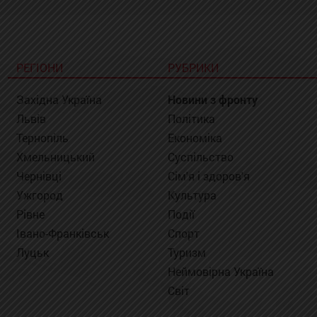
РЕГІОНИ
РУБРИКИ
Західна Україна
Новини з фронту
Львів
Політика
Тернопіль
Економіка
Хмельницький
Суспільство
Чернівці
Сім'я і здоров'я
Ужгород
Культура
Рівне
Події
Івано-Франківськ
Спорт
Луцьк
Туризм
Неймовірна Україна
Світ