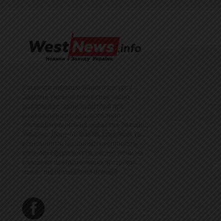
Команда інформаційного ресурсу
Західна Україна News своєчасно
розповідає своїй аудиторії про
найважливіші події, особливо
зосереджуючись на областях Західної
України. Доречні факти, тенденції та
різноманітні цікавинки охоплюють
ключові сфери життя, акцентуючи на
головних повідомленнях зі стрічок
новин інформаційних агенцій