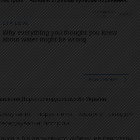
равління Держприкордонслужби України.
слідування порушників кордону складом
переджувальні постріли.
халися в бік державного рубежу, не реагували