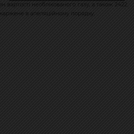
н вартості необлікованого газу, а також 2422
скаржене в апеляційному порядку.