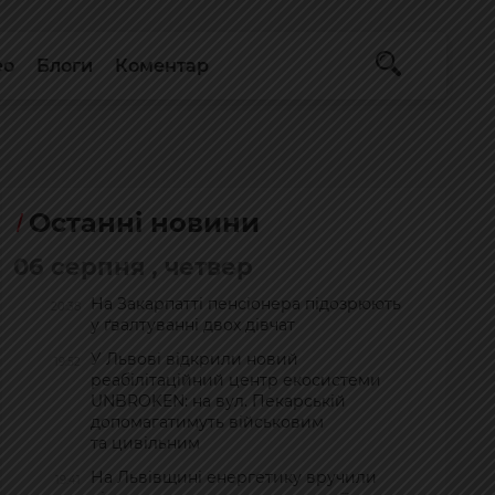
ео
Блоги
Коментар
Останні новини
06 серпня , четвер
На Закарпатті пенсіонера підозрюють
20:38
у ґвалтуванні двох дівчат
У Львові відкрили новий
19:52
реабілітаційний центр екосистеми
UNBROKEN: на вул. Пекарській
допомагатимуть військовим
та цивільним
На Львівщині енергетику вручили
19:41