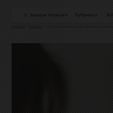
Західна Україна
Рубрики
Ві
Головна
Новини
На Львівщині жінці донарахували майже 