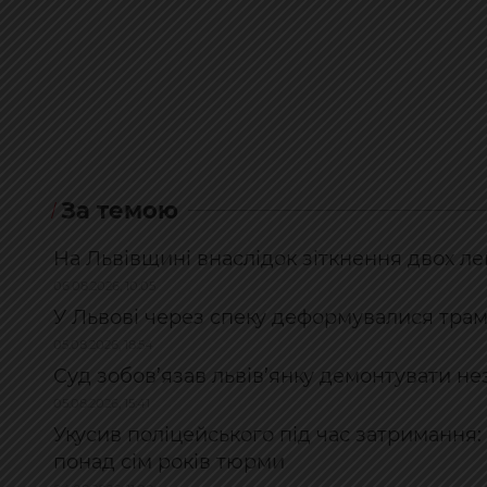
За темою
На Львівщині внаслідок зіткнення двох ле
06.08.2026, 10:05
У Львові через спеку деформувалися трамв
05.08.2026, 18:54
Суд зобов’язав львів’янку демонтувати не
05.08.2026, 15:41
Укусив поліцейського під час затримання
понад сім років тюрми