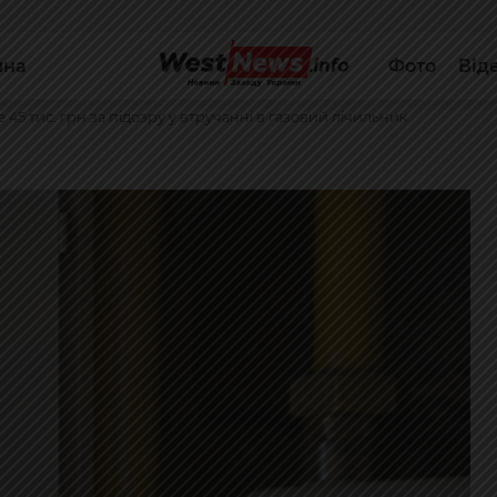
йна
Фото
Від
45 тис. грн за підозру у втручанні в газовий лічильник