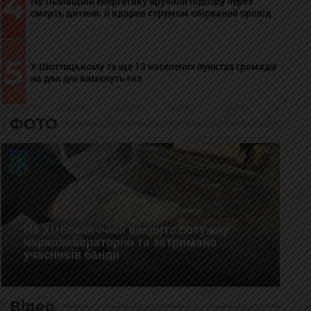
4
На Львівщині енергетику вручили підозру через
смерть дитини: її вдарив струмом обірваний провід
5
У Шептицькому та ще 13 населених пунктах громади
на два дні вимкнуть газ
ФОТО
На Хмельниччині викрито потужну
нарколабораторію та затримано
учасників банди
Відео