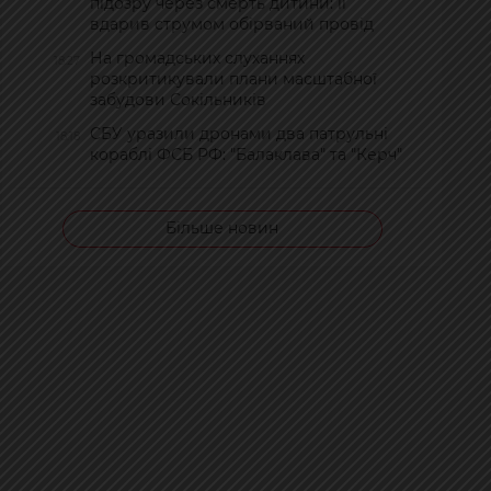
підозру через смерть дитини: її
вдарив струмом обірваний провід
На громадських слуханнях
18:27
розкритикували плани масштабної
забудови Сокільників
СБУ уразили дронами два патрульні
18:18
кораблі ФСБ РФ: "Балаклава" та "Керч"
Більше новин