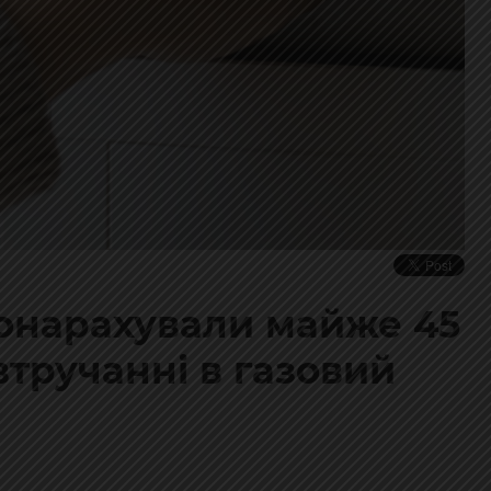
донарахували майже 45
 втручанні в газовий