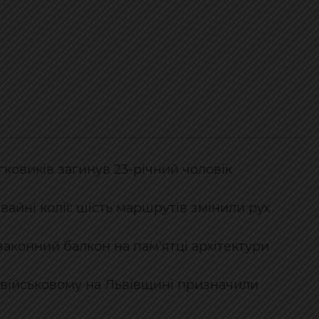
гковиків загинув 23-річний чоловік
айні колії: шість маршрутів змінили рух
законний балкон на пам’ятці архітектури
: військовому на Львівщині призначили