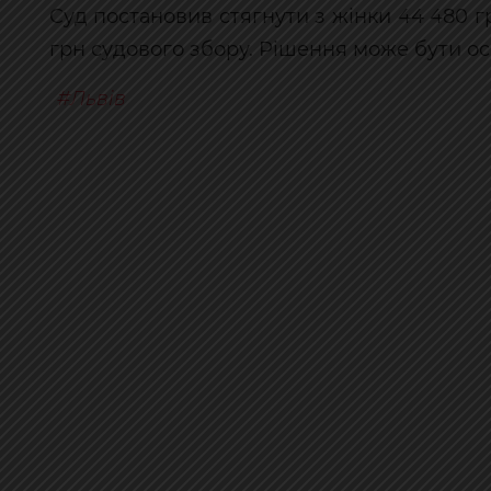
Суд постановив стягнути з жінки 44 480 гр
грн судового збору. Рішення може бути о
Львів