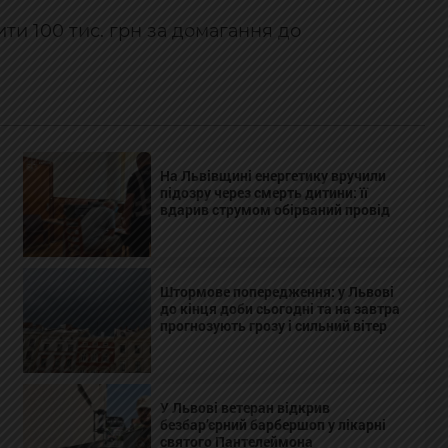
ти 100 тис. грн за домагання до
На Львівщині енергетику вручили
підозру через смерть дитини: її
вдарив струмом обірваний провід
Штормове попередження: у Львові
до кінця доби сьогодні та на завтра
прогнозують грозу і сильний вітер
У Львові ветеран відкрив
безбар’єрний барбершоп у лікарні
святого Пантелеймона