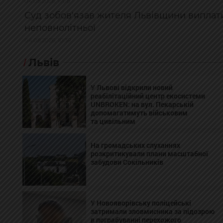
04.08.2026, 11:08
Суд зобов'язав жителя Львівщини виплати
неповнолітньої
04.08.2026, 10:39
Львів
У Львові відкрили новий
реабілітаційний центр екосистеми
UNBROKEN: на вул. Пекарській
допомагатимуть військовим
та цивільним
На громадських слуханнях
розкритикували плани масштабної
забудови Сокільників
У Новояворівську поліцейські
затримали зловмисника за підозрою
в пограбуванні перехожого