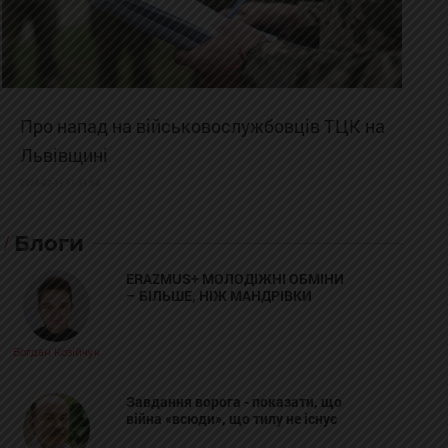
Про напад на військовослужбовців ТЦК на
Львівщині
2025-02-19 11:31:54
Блоги
ERAZMUS+ МОЛОДІЖНІ ОБМІНИ
– БІЛЬШЕ, НІЖ МАНДРІВКИ
Богдан Козійчук
Завдання ворога - показати, що
війна «всюди», що тилу не існує