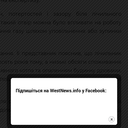
на експертизу.
н, потертостей і зазору біля лічильного
з такий отвір можна було впливати на роботу
ання газу шляхом уповільнення або зупинки
чання. Її представник пояснив, що лічильник
сять років тому, а низькі обсяги споживання
ливного котла та опаленням будинку дровами.
 пошкодження могли виникнути вже після
Підпишіться на WestNews.info у Facebook:
для спростування результатів експертизи. На
одільна компанія донарахувала споживачці