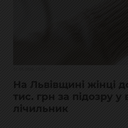
31.05.2026, 13:23
На Львівщині жінці 
тис. грн за підозру у
лічильник