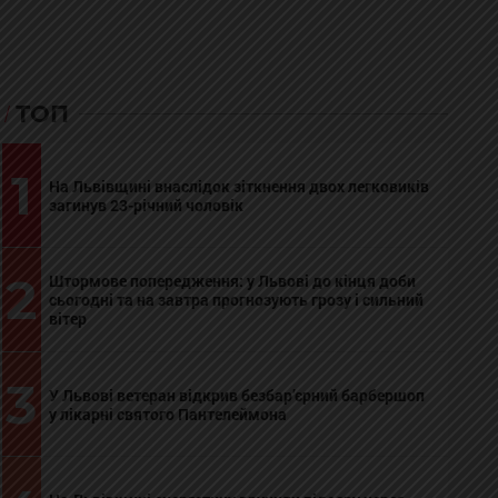
ТОП
1
На Львівщині внаслідок зіткнення двох легковиків
загинув 23-річний чоловік
2
Штормове попередження: у Львові до кінця доби
сьогодні та на завтра прогнозують грозу і сильний
вітер
3
У Львові ветеран відкрив безбар’єрний барбершоп
у лікарні святого Пантелеймона