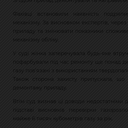
Згодом прилад демонтували та направили 
Фахівці встановили наявність подряпи
механізму. За висновком експертів, чере
приладу та змінювати показники спожив
механізму обліку.
У суді жінка заперечувала будь-яке втру
пофарбували під час ремонту ще понад де
газу пов’язані з використанням твердопа
Також сторона захисту припускала, що
демонтажу приладу.
Втім суд визнав ці доводи недостатніми 
підставі висновків перевірки газорозп
майже 6 тисяч кубометрів газу за рік.