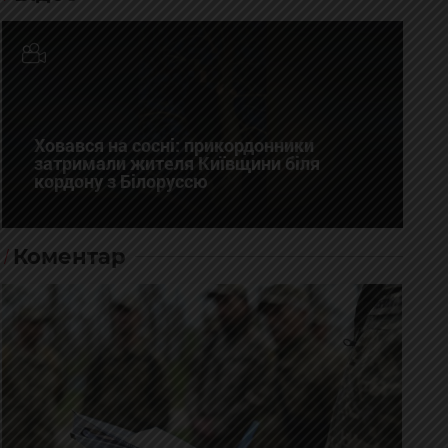
Ховався на сосні: прикордонники
затримали жителя Київщини біля
кордону з Білоруссю
Коментар