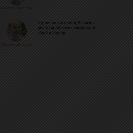
Михайло Цимбалюк
Стрілянина в школі, безпека
дітей і проблема нелегальної
зброї в Україні
Михайло Цимбалюк