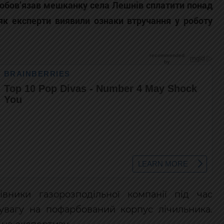
 зобов’язав мешканку села Лешнів сплатити понад
, як експерти виявили ознаки втручання у роботу
вники газорозподільної компанії під час
 увагу на пофарбований корпус лічильника.