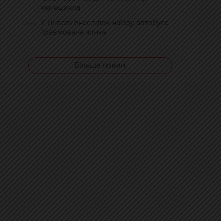
мотоцикла
У Львові внаслідок наїзду автобуса
09:56
травмована жінка
Більше новин