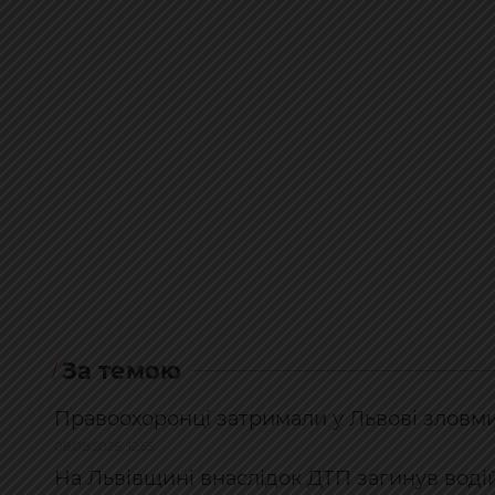
За темою
Правоохоронці затримали у Львові зловм
08.08.2026, 12:55
На Львівщині внаслідок ДТП загинув водій