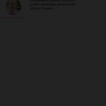
Стрілянина в школі, безпека
дітей і проблема нелегальної
зброї в Україні
Михайло Цимбалюк