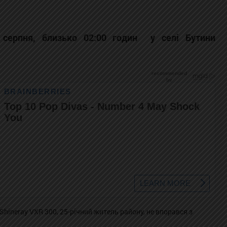
 серпня, близько 02:00 годин у селі Бутини
hineray VXR 300, 25-річний житель району, не впорався з