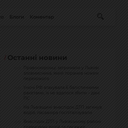
ео
Блоги
Коментар
Останні новини
Правоохоронці затримали у Львові
12:55
зловмисника, який поранив ножем
перехожого
Уночі РФ атакувала 6 балістичними
11:25
ракетами, їх не вдалося збити – дані
ПС
На Львівщині внаслідок ДТП загинув
11:25
водій, пасажира госпіталізували
Внаслідок ДТП у Львівському районі
10:18
травмовані водій та пасажир