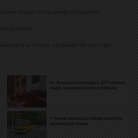
мовані водій та пасажир мотоцикла
ована жінка
самокатів e-Wings за майже 98 млн грн
На Львівщині внаслідок ДТП загинув
водій, пасажира госпіталізували
У Львові внаслідок наїзду автобуса
травмована жінка