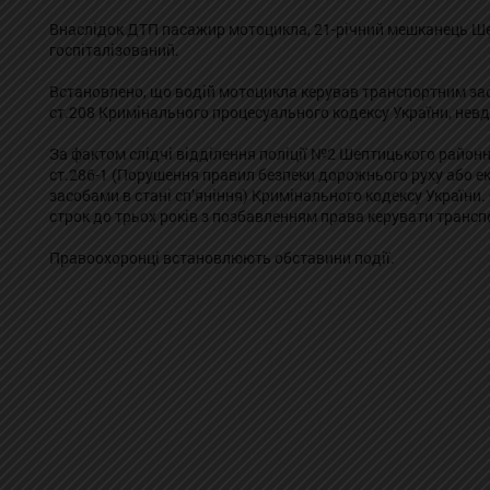
Внаслідок ДТП пасажир мотоцикла, 21-річний мешканець Ше
госпіталізований.
Встановлено, що водій мотоцикла керував транспортним засо
ст.208 Кримінального процесуального кодексу України, невд
За фактом слідчі відділення поліції №2 Шептицького районн
ст.286-1 (Порушення правил безпеки дорожнього руху або е
засобами в стані сп’яніння) Кримінального кодексу України.
строк до трьох років з позбавленням права керувати транспо
Правоохоронці встановлюють обставини події.