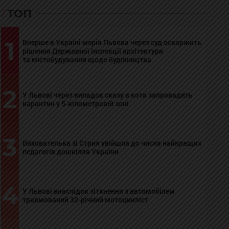
ТОП
1
Вперше в Україні мерія Львова через суд оскаржить
рішення Державної інспекції архітектури
та містобудування щодо будівництва
2
У Львові через випадок сказу в кота запровадять
карантин у 5-кілометровій зоні
3
Вихователька зі Стрия увійшла до числа найкращих
педагогів дошкілля України
4
У Львові внаслідок зіткнення з автомобілем
травмований 32-річний мотоцикліст