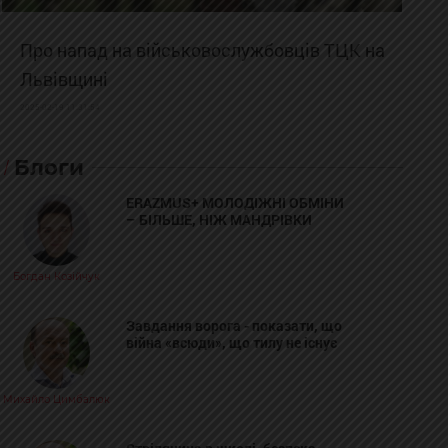
Про напад на військовослужбовців ТЦК на
Львівщині
2025-02-19 11:31:54
Блоги
ERAZMUS+ МОЛОДІЖНІ ОБМІНИ
– БІЛЬШЕ, НІЖ МАНДРІВКИ
Богдан Козійчук
Завдання ворога - показати, що
війна «всюди», що тилу не існує
Михайло Цимбалюк