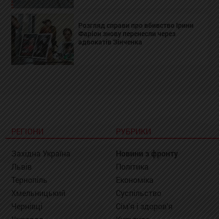
Розгляд справи про вбивство Ірини
Фаріон знову перенесли через
адвокатів Зінченка
РЕГІОНИ
РУБРИКИ
Західна Україна
Новини з фронту
Львів
Політика
Тернопіль
Економіка
Хмельницький
Суспільство
Чернівці
Сім'я і здоров'я