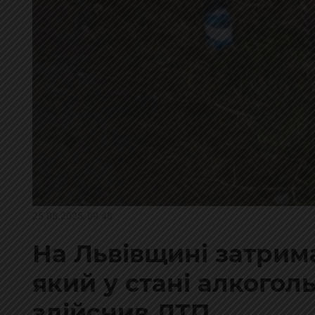
25.08.2025, 09:48
На Львівщині затрим
який у стані алкогол
здійснив ДТП