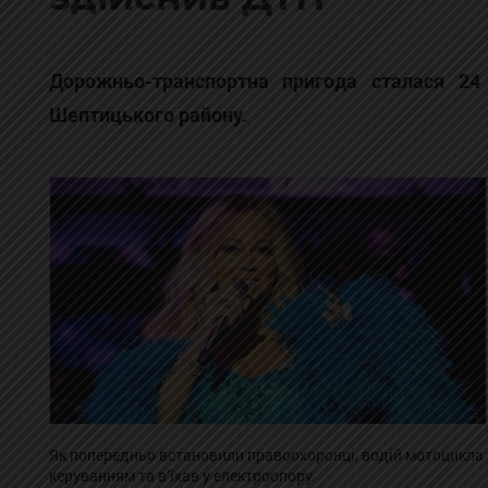
Дорожньо-транспортна пригода сталася 24
Шептицького району.
Як попередньо встановили правоохоронці, водій мотоцикла S
керуванням та в’їхав у електроопору.