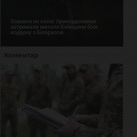
Ховався на сосні: прикордонники
затримали жителя Київщини біля
кордону з Білоруссю
Коментар