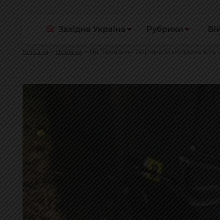
Західна Україна
Рубрики
Ві
Головна
Новини
На Львівщині затримали мотоцикліста, я