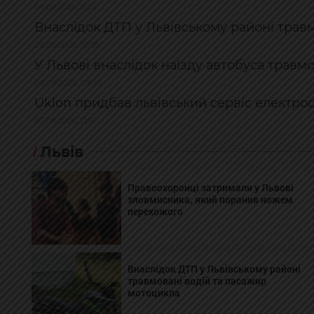
08.08.2026, 11:25
Внаслідок ДТП у Львівському районі трав
08.08.2026, 10:18
У Львові внаслідок наїзду автобуса травм
08.08.2026, 09:56
Uklon придбав львівський сервіс електро
07.08.2026, 21:51
Львів
Правоохоронці затримали у Львові
зловмисника, який поранив ножем
перехожого
Внаслідок ДТП у Львівському районі
травмовані водій та пасажир
мотоцикла