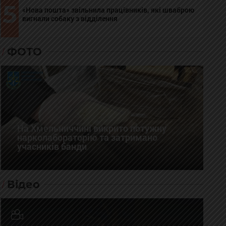
5
«Нова пошта» звільнила працівників, які шваброю
вигнали собаку з відділення
ФОТО
На Хмельниччині викрито потужну
нарколабораторію та затримано
учасників банди
Відео