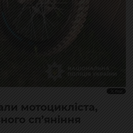
али мотоцикліста,
ьного сп’яніння