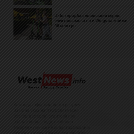
Uklon придбав львівський сервіс
електросамокатів e-Wings за майже
98 млн грн
Команда інформаційного ресурсу
Західна Україна News своєчасно
розповідає своїй аудиторії про
найважливіші події, особливо
зосереджуючись на областях Західної
України. Доречні факти, тенденції та