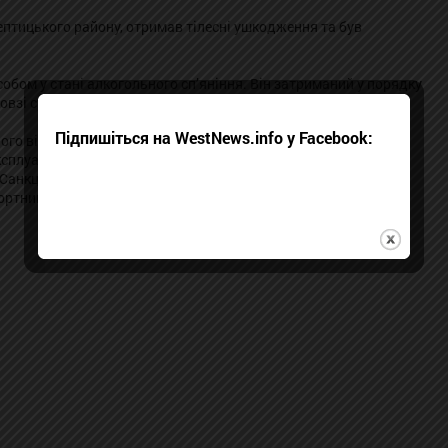
птицького району, отримав тілесні ушкодження та був
бом у стані алкогольного сп’яніння. Він затриманий у порядку
овзі суд обере йому запобіжний захід.
Підпишіться на WestNews.info у Facebook:
ого відділу поліції відкрили кримінальне провадження за ч.1
ксплуатації транспорту особами, які керують транспортними
 Санкція статті передбачає покарання – позбавлення волі на
ртними засобами на строк від трьох до п’яти років.