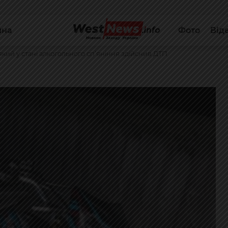
йна
Фото
Від
кий у стані алкогольного сп’яніння здійснив ДТП