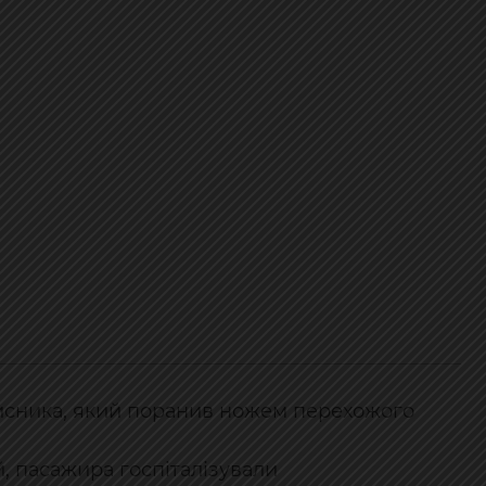
исника, який поранив ножем перехожого
, пасажира госпіталізували