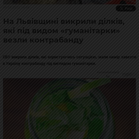
06.03.2022, 14:08
На Львівщині викрили ділків,
які під видом «гуманітарки»
везли контрабанду
СБУ викрила ділків, які користуючись ситуацією, мали намір завезти
в Україну контрабанду під виглядом гуманітарки.