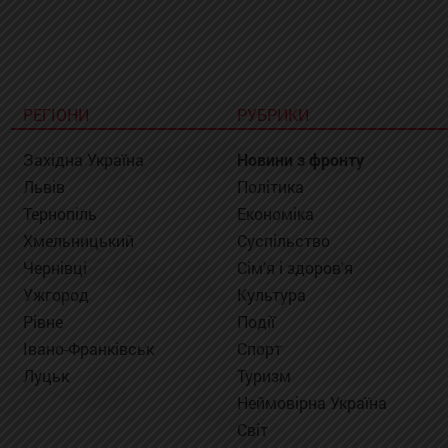
РЕГІОНИ
РУБРИКИ
Західна Україна
Новини з фронту
Львів
Політика
Тернопіль
Економіка
Хмельницький
Суспільство
Чернівці
Сім'я і здоров'я
Ужгород
Культура
Рівне
Події
Івано-Франківськ
Спорт
Луцьк
Туризм
Неймовірна Україна
Світ