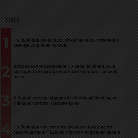
ТОП
1
На Львівщині внаслідок зіткнення двох легковиків
загинув 23-річний чоловік
2
Штормове попередження: у Львові до кінця доби
сьогодні та на завтра прогнозують грозу і сильний
вітер
3
У Львові ветеран відкрив безбар’єрний барбершоп
у лікарні святого Пантелеймона
4
На Львівщині енергетику вручили підозру через
смерть дитини: її вдарив струмом обірваний провід