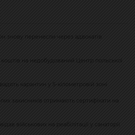
он знову перенесли через адвокатів
 коштів на недобудований Центр польської
вадять карантин у 5-кілометровій зоні
блих захисників отримають сертифікати на
дав військових на реабілітації у санаторії