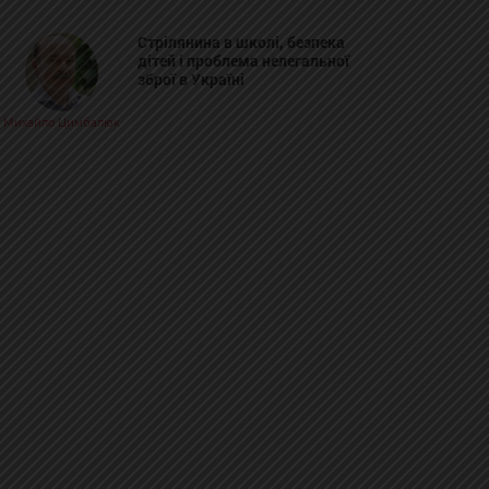
Стрілянина в школі, безпека
дітей і проблема нелегальної
зброї в Україні
Михайло Цимбалюк