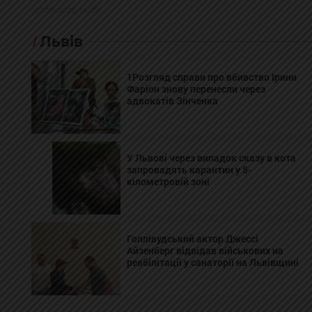
07.08.2026, 14:07
Львів
1Розгляд справи про вбивство Ірини
Фаріон знову перенесли через
адвокатів Зінченка
У Львові через випадок сказу в кота
запровадять карантин у 5-
кілометровій зоні
Голлівудський актор Джессі
Айзенберг відвідав військових на
реабілітації у санаторії на Львівщині