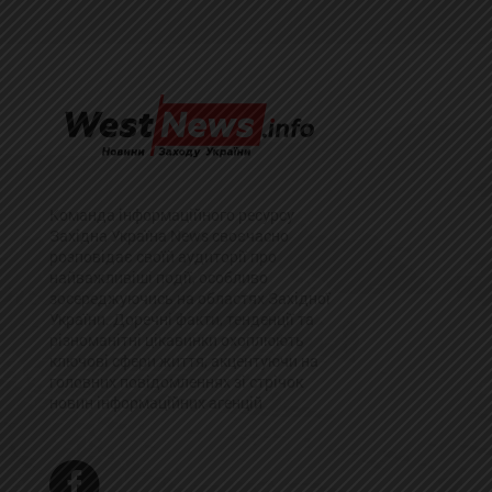
Команда інформаційного ресурсу
Західна Україна News своєчасно
розповідає своїй аудиторії про
найважливіші події, особливо
зосереджуючись на областях Західної
України. Доречні факти, тенденції та
різноманітні цікавинки охоплюють
ключові сфери життя, акцентуючи на
головних повідомленнях зі стрічок
новин інформаційних агенцій