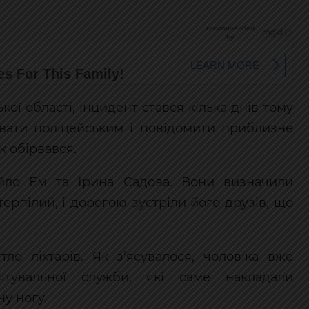
кої області, інцидент стався кілька днів тому
увати поліцейським і повідомити приблизне
к обірвався.
ло Ем та Ірина Садова. Вони визначили
ерпілий, і дорогою зустріли його друзів, що
тло ліхтарів. Як з’ясувалося, чоловіка вже
ятувальної служби, які саме накладали
ну ногу.