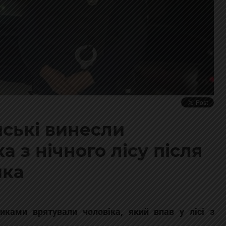
йські винесли
 з нічного лісу після
йка
иками врятували чоловіка, який впав у лісі з