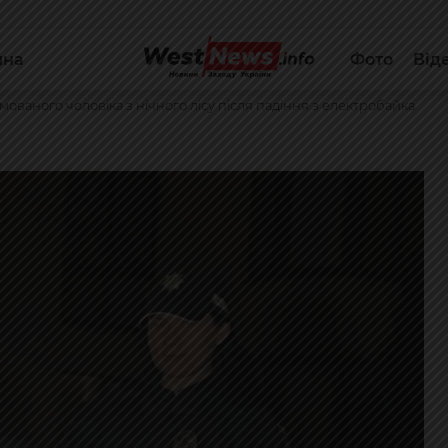
йна
Фото
Від
ованого чоловіка з нічного лісу після падіння з електробайка