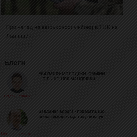
Про напад на військовослужбовців ТЦК на
Львівщині
2025-02-19 11:31:54
Блоги
ERAZMUS+ МОЛОДІЖНІ ОБМІНИ
– БІЛЬШЕ, НІЖ МАНДРІВКИ
Богдан Козійчук
Завдання ворога - показати, що
війна «всюди», що тилу не існує
Михайло Цимбалюк