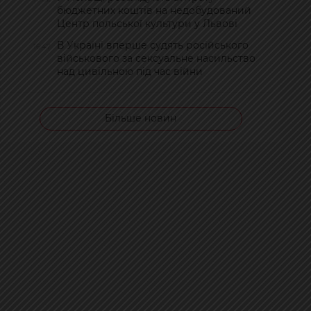
бюджетних коштів на недобудований
Центр польської культури у Львові
В Україні вперше судять російського
16:47
військового за сексуальне насильство
над цивільною під час війни
Більше новин