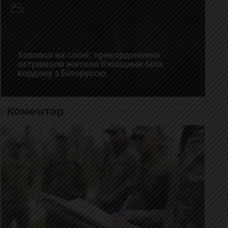
Ховався на сосні: прикордонники
затримали жителя Київщини біля
кордону з Білоруссю
Коментар