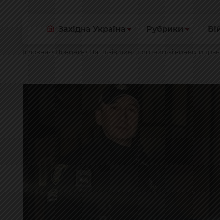
Західна Україна
Рубрики
Ві
Головна
Новини
На Львівщині поліцейські винесли травм