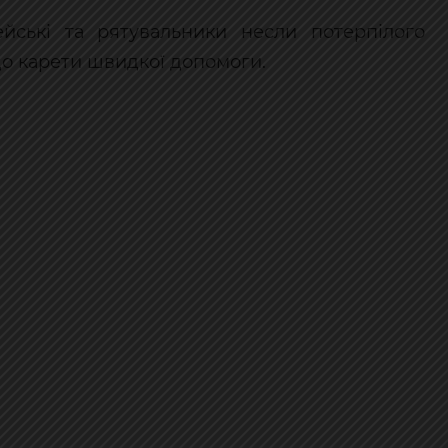
йські та рятувальники несли потерпілого
до карети швидкої допомоги.