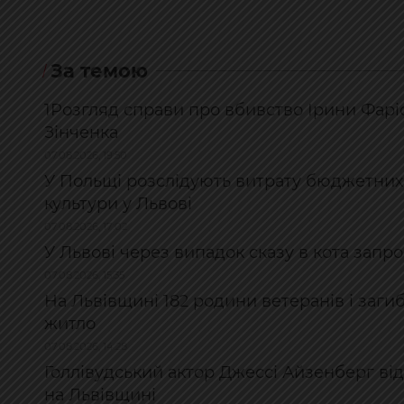
За темою
1Розгляд справи про вбивство Ірини Фарі
Зінченка
07.08.2026, 19:50
У Польщі розслідують витрату бюджетних
культури у Львові
07.08.2026, 17:02
У Львові через випадок сказу в кота запро
07.08.2026, 15:35
На Львівщині 182 родини ветеранів і заги
житло
07.08.2026, 14:28
Голлівудський актор Джессі Айзенберг відві
на Львівщині