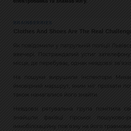
електробайка та зламав ногу.
Як повідомили у патрульній поліції Львівсь
ввечері. Постраждалий устиг зателефон
місце, де перебуває, однак невдовзі зв’язо
На пошуки вирушили інспектори Михай
ймовірний маршрут, яким міг проїхати пот
також намагалися його знайти.
Невдовзі рятувальна група помітила сві
знайшли фахівці гірської пошуково-р
іммобілізаційну пов’язку на його травмова