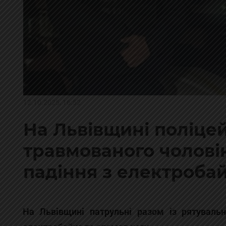
12.10.2025, 16:52
На Львівщині поліце
травмованого чоловіка
падіння з електроба
На Львівщині патрульні разом із рятувальн