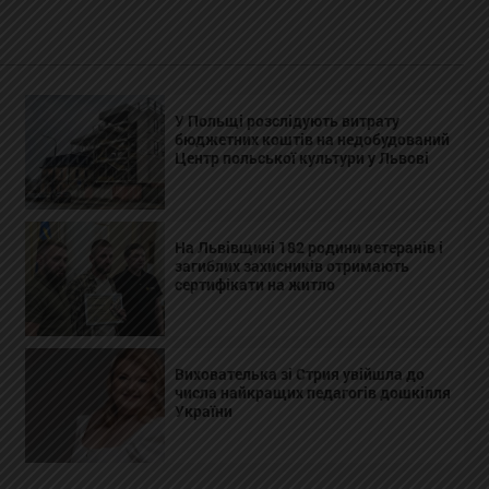
У Польщі розслідують витрату
бюджетних коштів на недобудований
Центр польської культури у Львові
На Львівщині 182 родини ветеранів і
загиблих захисників отримають
сертифікати на житло
Вихователька зі Стрия увійшла до
числа найкращих педагогів дошкілля
України