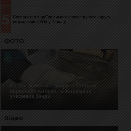
5
Посольство України вимагає розслідувати наругу
над могилою УПА у Польщі
ФОТО
На Хмельниччині викрито потужну
нарколабораторію та затримано
учасників банди
Відео