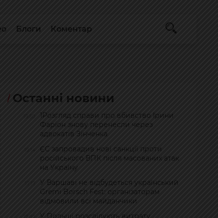
ео
Блоги
Коментар
Останні новини
1Розгляд справи про вбивство Ірини
19:50
Фаріон знову перенесли через
адвокатів Зінченка
ЄС запровадив нові санкції проти
19:14
російського ВПК після масованих атак
на Україну
У Варшаві не відбудеться український
17:17
Gremi Borsch Fest: організаторам
відмовили всі майданчики
У Польщі розслідують витрату
17:02