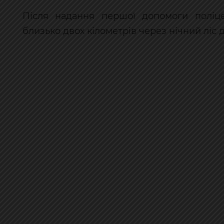
Після надання першої допомоги поліце
близько двох кілометрів через нічний ліс 