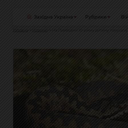
Західна Україна
Рубрики
Ві
Головна
Новини
На Львівщині 10-річну дитину покусала