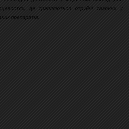
сцевостях, де трапляються отруйні тварини у
аких препаратів.