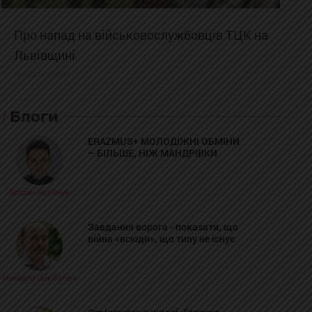
Про напад на військовослужбовців ТЦК на
Львівщині
2025-02-19 11:31:54
Блоги
ERAZMUS+ МОЛОДІЖНІ ОБМІНИ
– БІЛЬШЕ, НІЖ МАНДРІВКИ
Богдан Козійчук
Завдання ворога - показати, що
війна «всюди», що тилу не існує
Михайло Цимбалюк