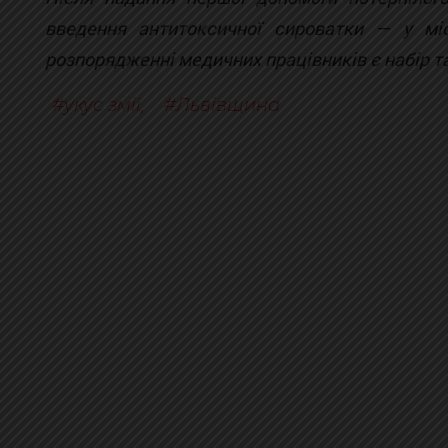
введення антитоксичної сироватки — у мі
розпорядженні медичних працівників є набір т
укус змії
,
Львівщина