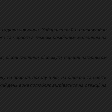
- гадюка звичайна. Забарвлення її є надзвичайно
ного та чорного з темним ромбічним малюнком на
, лісові галявини, лісосмуги, порослі чагарником
 на природі, походу в ліс, на сінокосі та навіть
чний день вона полюбляє вигріватися на стежці, на