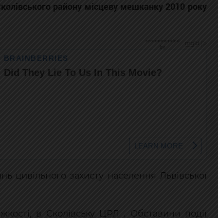
 Сколівського району місцеву мешканку 2010 року
нь цивільного захисту населення Львівської
жкості, в Сколівську ЦРЛ . Обставини події