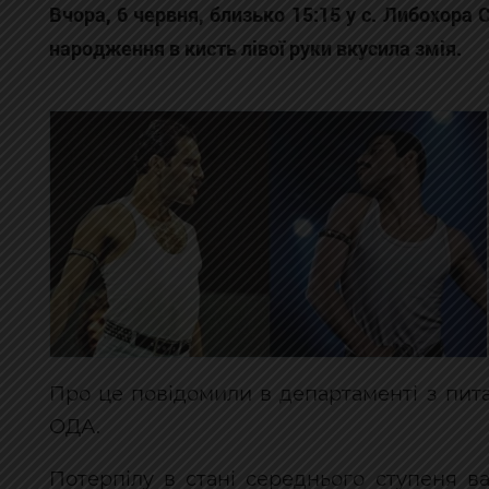
Вчора, 6 червня, близько 15:15 у с. Либохора
народження в кисть лівої руки вкусила змія.
Про це повідомили в департаменті з пита
ОДА.
Потерпілу в стані середнього ступеня ва