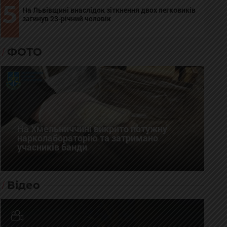
5
На Львівщині внаслідок зіткнення двох легковиків
загинув 23-річний чоловік
ФОТО
На Хмельниччині викрито потужну
нарколабораторію та затримано
учасників банди
Відео