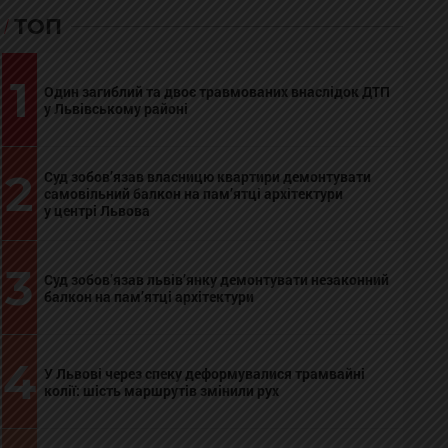
ТОП
1
Один загиблий та двоє травмованих внаслідок ДТП
у Львівському районі
2
Суд зобов’язав власницю квартири демонтувати
самовільний балкон на пам’ятці архітектури
у центрі Львова
3
Суд зобов’язав львів’янку демонтувати незаконний
балкон на пам’ятці архітектури
4
У Львові через спеку деформувалися трамвайні
колії: шість маршрутів змінили рух