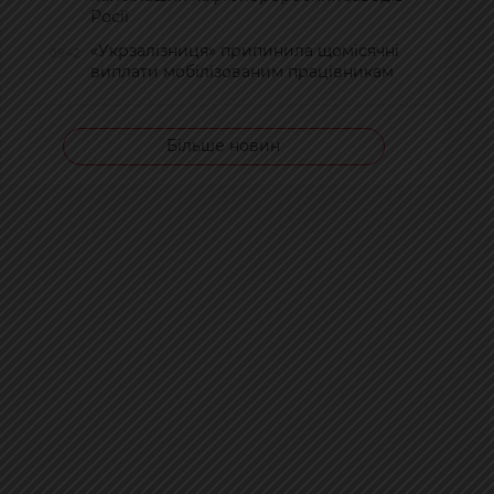
Росії
«Укрзалізниця» припинила щомісячні
09:42
виплати мобілізованим працівникам
Більше новин