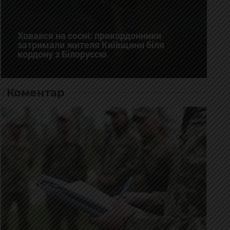
Ховався на сосні: прикордонники
затримали жителя Київщини біля
кордону з Білоруссю
Коментар