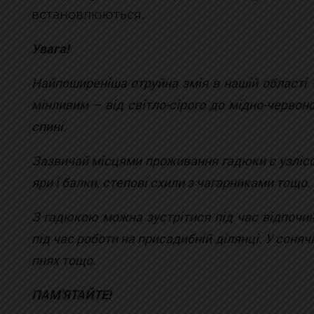
встановлюються.
Увага!
Найпоширеніша отруйна змія в нашій області 
мінливим – від світло-сірого до мідно-черво
спині.
Зазвичай місцями проживання гадюки є узлісся
яри і балки, степові схили з чагарниками тощо.
З гадюкою можна зустрітися під час відпочинку
під час роботи на присадибній ділянці. У соня
пнях тощо.
ПАМ'ЯТАЙТЕ!