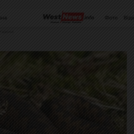
йна
Фото
Від
 гадюка