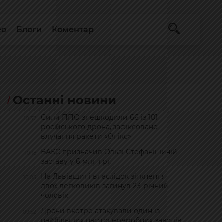
ео
Блоги
Коментар
Останні новини
Сили ППО знешкодили 66 із 101
10:37
російського дрона, зафіксовано
влучання ракети «Онікс»
ВАКС призначив Ользі Стефанішиній
10:18
заставу у 6 млн грн
На Львівщині внаслідок зіткнення
10:05
двох легковиків загинув 23-річний
чоловік
Дрони вкотре атакували один із
09:52
найбільших нафтопереробних заводів