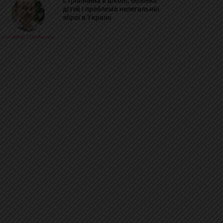
Стрілянина в школі, безпека
дітей і проблема нелегальної
зброї в Україні
Михайло Цимбалюк