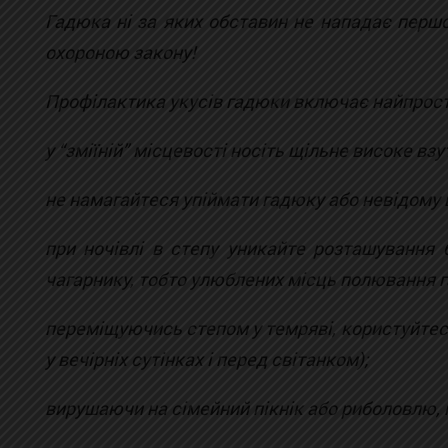
Гадюка ні за яких обставин не нападає першо
охороною закону!
Профілактика укусів гадюки включає найпрості
у “зміїній” місцевості носіть щільне високе взу
не намагайтеся упіймати гадюку або невідому 
при ночівлі в степу уникайте розташування б
чагарнику, тобто улюблених місць полювання 
переміщуючись степом у темряві, користуйтес
у вечірніх сутінках і перед світанком);
вирушаючи на сімейний пікнік або риболовлю, н