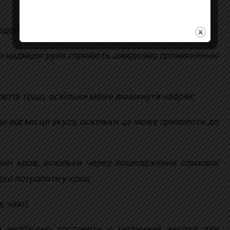
ведення сироватки;
ки надмірні рухи сприяють швидкому проникненню
слетів тощо, оскільки може виникнути набряк;
е від місця укусу, оскільки це може призвести до
 неї кров, оскільки через пошкодження слизової
ко потрапити у кров;
, чаю).
о необхідно доставити у медичний заклад для