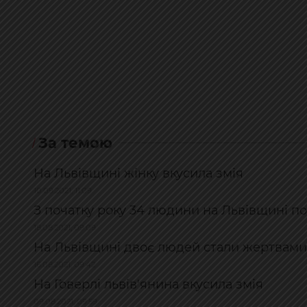
За темою
На Львівщині жінку вкусила змія
10.09.2021, 11:09
З початку року 34 людини на Львівщині по
18.08.2021, 09:09
На Львівщині двоє людей стали жертвами
16.08.2021, 09:42
На Говерлі львів'янина вкусила змія
09.08.2021, 09:59