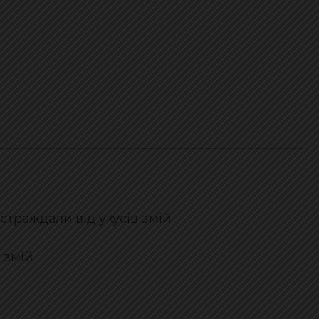
страждали від укусів змій
 змій