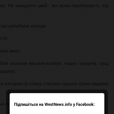
ю. Не знищуйте змій - всі вони перебувають під
ші запобіжні заходи:
ття;
вам змію;
іля колоній мишей-полівок, інших гризунів, хащ
гадюки;
я ліхтарем (у спеку степова гадюка буває видима
е полінуйтесь провести бесіду з дітьми.
Підпишіться на WestNews.info у Facebook: