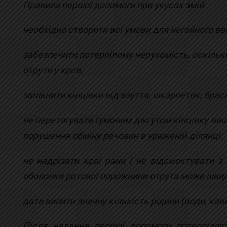
Правила першої допомоги при укусах змій:
необхідно створити всі умови для негайного в
забезпечити потерпілому нерухомість, оскіль
отрути у кров;
звільнити кінцівки від взуття, шкарпеток, бра
не перетягувати гумовим джгутом кінцівку вищ
порушення обміну речовин в ураженій ділянці;
не надрізати краї рани і не відсмоктувати з
оболонки ротової порожнини отрута може швид
дати випити значну кількість рідини (води, кави
Після надання першої допомоги потерпілог