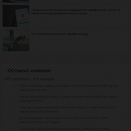
Україна планує поступово підвищувати тарифи на газ, світло та
тепло після завершення воєнного стану
По всій країні зростають тарифи на воду
Останні новини
07 серпня , п'ятниця
Uklon придбав львівський сервіс електросамокатів e-Wings за
21:51
майже 98 млн грн
Бійців штурмового полку «Скеля» почали переводити до інших
20:32
підрозділів ЗСУ
Розгляд справи про вбивство Ірини Фаріон знову перенесли
19:50
через адвокатів Зінченка
ЄС запровадив нові санкції проти російського ВПК після
19:14
масованих атак на Україну
У Варшаві не відбудеться український Gremi Borsch Fest:
17:17