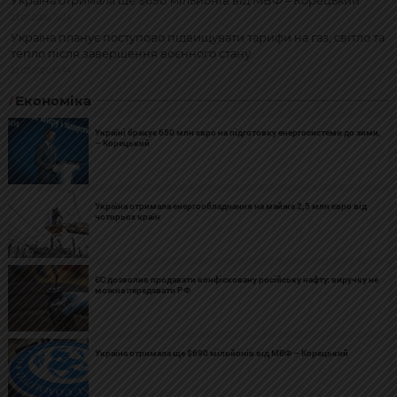
Україна отримала ще $690 мільйонів від МВФ – Корецький
23.07.2026, 16:24
Україна планує поступово підвищувати тарифи на газ, світло та
тепло після завершення воєнного стану
22.07.2026, 13:44
Економіка
Україні бракує 650 млн євро на підготовку енергосистеми до зими,
– Корецький
Україна отримала енергообладнання на майже 2,5 млн євро від
чотирьох країн
ЄС дозволив продавати конфісковану російську нафту: виручку не
можна передавати РФ
Україна отримала ще $690 мільйонів від МВФ – Корецький