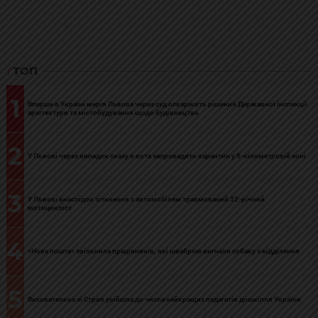
ТОП
1
Вперше в Україні мерія Львова через суд оскаржить рішення Державної інспекції
архітектури та містобудування щодо будівництва
2
У Львові через випадок сказу в кота запровадять карантин у 5-кілометровій зоні
3
У Львові внаслідок зіткнення з автомобілем травмований 32-річний
мотоцикліст
4
«Нова пошта» звільнила працівників, які шваброю вигнали собаку з відділення
5
Вихователька зі Стрия увійшла до числа найкращих педагогів дошкілля України