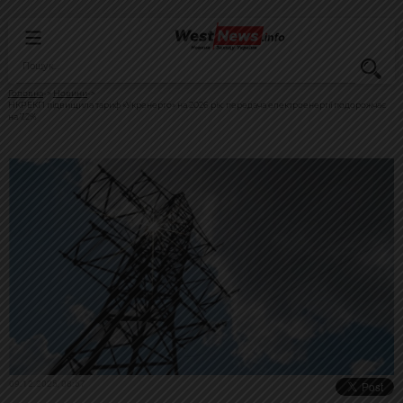
Головна
Новини
НКРЕКП підвищила тариф «Укренерго» на 2026 рік: передача електроенергії подорожчає
на 7,2%
09.12.2025, 08:57