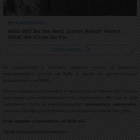
Як повідомили у компанії, вартість послуг із передачі
електроенергії зросте на
7,2%
, а тариф на диспетчерське
управління — на
11,2%
.
Попри підвищення тарифів, «Укренерго» запевняє: для бізнесу
зростання ціни електроенергії не перевищить
2%
, тоді як для
населення плата за електроенергію
залишиться незмінною
,
оскільки тарифи для побутових споживачів встановлює уряд.
Нові тарифи «Укренерго» на 2026 рік
Тариф на передачу електроенергії: