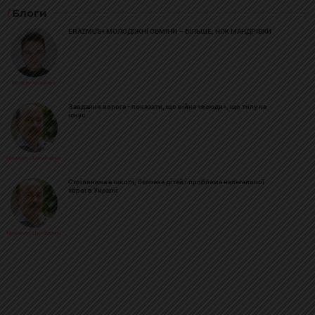
Блоги
ERAZMUS+ МОЛОДІЖНІ ОБМІНИ – БІЛЬШЕ, НІЖ МАНДРІВКИ
Богдан Козійчук
Завдання ворога - показати, що війна «всюди», що тилу не
існує
Михайло Цимбалюк
Стрілянина в школі, безпека дітей і проблема нелегальної
зброї в Україні
Михайло Цимбалюк