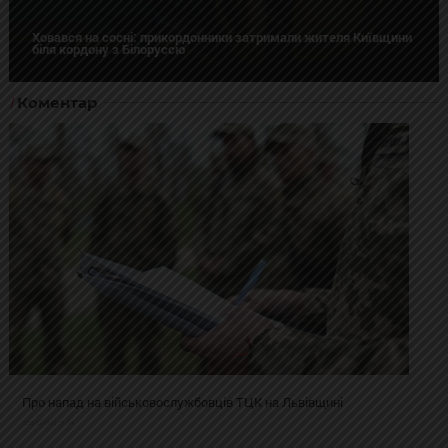
Ховався на сосні: прикордонники затримали жителя Київщини
біля кордону з Білоруссю
Коментар
Про напад на військовослужбовців ТЦК на Львівщині
2025-02-19 11:31:54