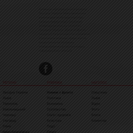
Команда інформаційного ресурсу
Західна Україна News своєчасно
розповідає своїй аудиторії про
найважливіші події, особливо
зосереджуючись на областях
Західної України. Доречні факти,
тенденції та різноманітні цікавинки
охоплюють ключові сфери життя,
акцентуючи на головних
повідомленнях зі стрічок новин
інформаційних агенцій
РЕГІОНИ
РУБРИКИ
НАГОЛОС
Західна Україна
Новини з фронту
Спецтема
Львів
Політика
Львів
Тернопіль
Економіка
Відео
Хмельницький
Суспільство
Фото
Чернівці
Сім'я і здоров'я
Блоги
Ужгород
Культура
Коментар
Рівне
Події
Івано-Франківськ
Спорт