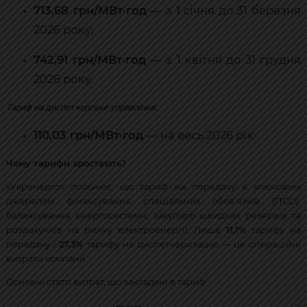
713,68 грн/МВт·год
— з 1 січня до 31 березня
2026 року;
742,91 грн/МВт·год
— з 1 квітня до 31 грудня
2026 року.
Тариф на диспетчерське управління:
110,03 грн/МВт·год
— на весь 2026 рік.
Чому тарифи зростають?
«Укренерго» пояснює, що тариф на передачу є ключовим
джерелом фінансування спеціальних обов’язків (ПСО),
балансування енергосистеми, закупівлі швидких резервів та
розрахунків на ринку електроенергії. Лише
11,1%
тарифу на
передачу і
27,3%
тарифу на диспетчеризацію — це операційні
витрати компанії.
Основні статті витрат, що закладені в тариф: