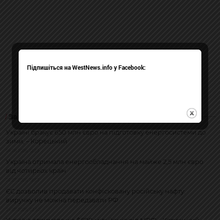
Підпишіться на WestNews.info у Facebook:
За темою
Україні бракує 650 млн євро на підготовку енергосистеми до
зими, – Корецький
04.08.2026, 12:23
Україна отримала енергообладнання на майже 2,5 млн євро
від чотирьох країн
26.07.2026, 19:57
ЄС дозволив продавати конфісковану російську нафту:
виручку не можна передавати РФ
24.07.2026, 22:50