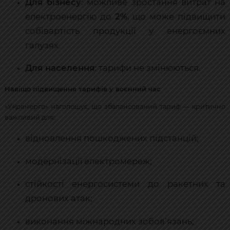
Для бізнесу
: можливе зростання витрат на
електроенергію до
2%
, що може підвищити
собівартість продукції у енергоємних
галузях.
Для населення
: тарифи не змінюються.
Навіщо підвищення тарифів у воєнний час
«Укренерго» наголошує, що збалансований тариф — критично
важливий для:
відновлення пошкоджених підстанцій;
модернізації електромереж;
стійкості енергосистеми до ракетних та
дронових атак;
виконання міжнародних зобов’язань;