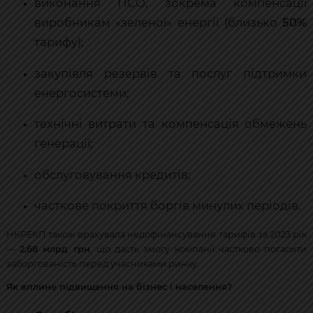
виконання ПСО, зокрема компенсації
виробникам «зеленої» енергії (близько
50%
тарифу);
закупівля резервів та послуг підтримки
енергосистеми;
технічні витрати та компенсація обмежень
генерації;
обслуговування кредитів;
часткове покриття боргів минулих періодів.
НКРЕКП також врахувала недофінансування тарифів за 2023 рік
—
2,68 млрд грн
, що дасть змогу компанії частково погасити
заборгованість перед учасниками ринку.
Як вплине підвищення на бізнес і населення?