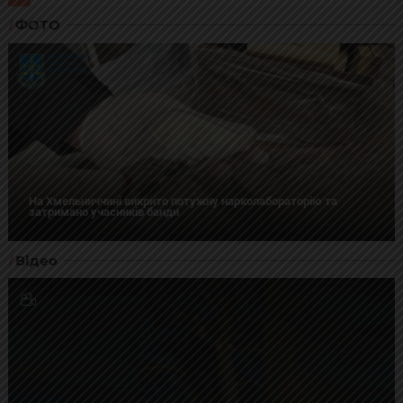
ФОТО
На Хмельниччині викрито потужну нарколабораторію та
затримано учасників банди
Відео