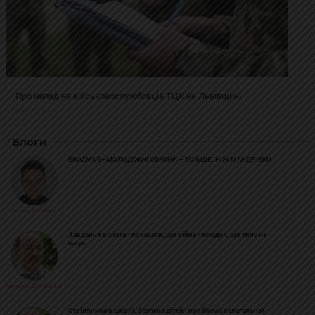
Про напад на військовослужбовців ТЦК на Львівщині
2025-02-19 11:31:54
Блоги
ERAZMUS+ МОЛОДІЖНІ ОБМІНИ – БІЛЬШЕ, НІЖ МАНДРІВКИ
Богдан Козійчук
Завдання ворога - показати, що війна «всюди», що тилу не
існує
Михайло Цимбалюк
Стрілянина в школі, безпека дітей і проблема нелегальної