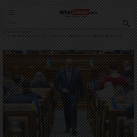
Головна
Новини
Михайло Цимбалюк: Батьківщина не голосуватиме за зміни до Держбюджету-2026