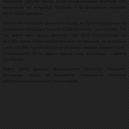
Народний депутат також різко розкритикував рішення про
вилучення 40 мільярдів гривень із фінансування закупівлі
зброї та боєприпасів.
«Зняття 40 мільярдів гривень із коштів, які були передбачені на
придбання військової техніки та боєприпасів, – це нонсенс. Під
час війни весь фокус держави має бути спрямований на
потреби армії. Треба питати бойових командирів, чи достатньо
у них засобів протиповітряної оборони, техніки, боєприпасів і
спорядження. Вони дадуть зовсім іншу відповідь», – заявив
Цимбалюк.
Окрім цього, фракція «Батьківщина» пропонує збільшити
мінімальні пенсії та відновити повноцінне пенсійне
забезпечення військових пенсіонерів.