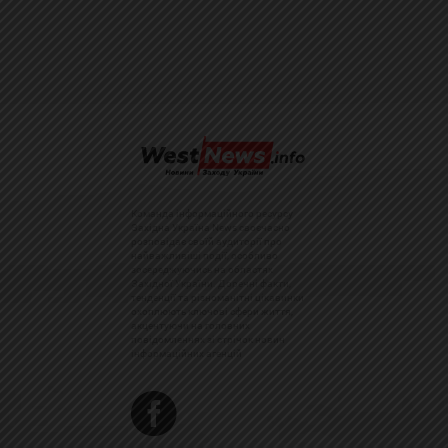
Команда інформаційного ресурсу
Західна Україна News своєчасно
розповідає своїй аудиторії про
найважливіші події, особливо
зосереджуючись на областях
Західної України. Доречні факти,
тенденції та різноманітні цікавинки
охоплюють ключові сфери життя,
акцентуючи на головних
повідомленнях зі стрічок новин
інформаційних агенцій