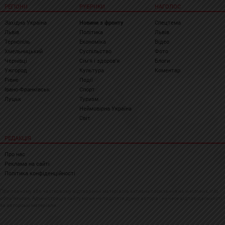
РЕГІОНИ
РУБРИКИ
НАГОЛОС
Західна Україна
Новини з фронту
Спецтема
Львів
Політика
Львів
Тернопіль
Економіка
Відео
Хмельницький
Суспільство
Фото
Чернівці
Сім'я і здоров'я
Блоги
Ужгород
Культура
Коментар
Рівне
Події
Івано-Франківськ
Спорт
Луцьк
Туризм
Неймовірна Україна
Світ
РЕДАКЦІЯ
Про нас
Реклама на сайті
Політика конфіденційності
При повному або частковому відтворенні матеріалів активне посилання на westnews.info
обов'язкове. Адміністрація сайту може не поділяти думку автора і не несе відповідальності
за авторські матеріали.