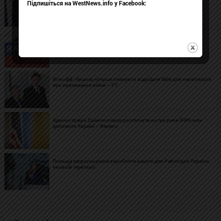
Підпишіться на WestNews.info у Facebook:
Україна запровадила санкції проти компаній, які забезпечують
російський військово-промисловий комплекс
Віткофф і Кушнер вперше планують відвідати Київ для переговорів
про припинення війни – FT
Адміністрація Трампа планує розтягнути на три роки $400 млн
допомоги Україні – Reuters
Польща запропонувала виробляти ракети для Patriot для України
на своїй території