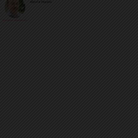
зброї в Україні
Михайло Цимбалюк