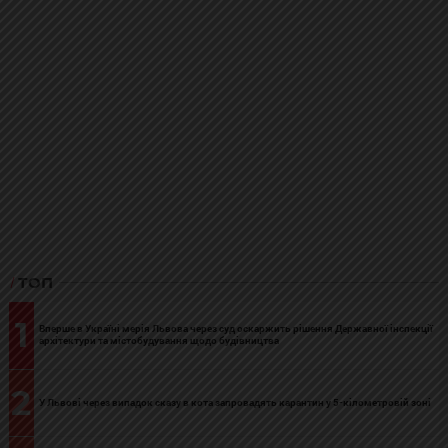
ТОП
1
Вперше в Україні мерія Львова через суд оскаржить рішення Державної інспекції
архітектури та містобудування щодо будівництва
2
У Львові через випадок сказу в кота запровадять карантин у 5-кілометровій зоні