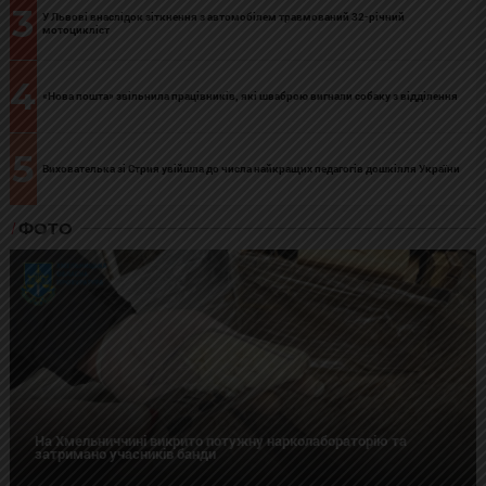
3
У Львові внаслідок зіткнення з автомобілем травмований 32-річний
мотоцикліст
4
«Нова пошта» звільнила працівників, які шваброю вигнали собаку з відділення
5
Вихователька зі Стрия увійшла до числа найкращих педагогів дошкілля України
ФОТО
На Хмельниччині викрито потужну нарколабораторію та
затримано учасників банди