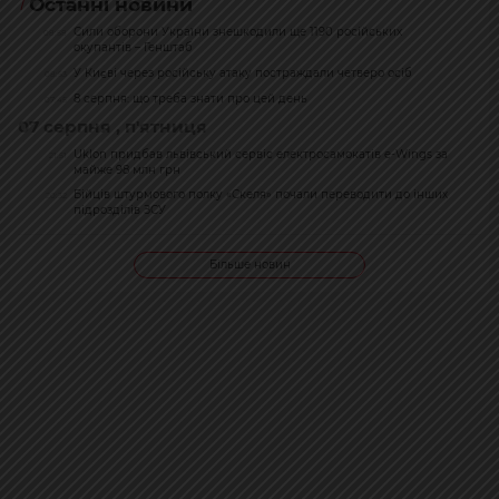
Останні новини
Сили оборони України знешкодили ще 1190 російських
08:58
окупантів – Генштаб
У Києві через російську атаку постраждали четверо осіб
08:53
8 серпня: що треба знати про цей день
07:45
07 серпня , п'ятниця
Uklon придбав львівський сервіс електросамокатів e-Wings за
21:51
майже 98 млн грн
Бійців штурмового полку «Скеля» почали переводити до інших
20:32
підрозділів ЗСУ
Більше новин