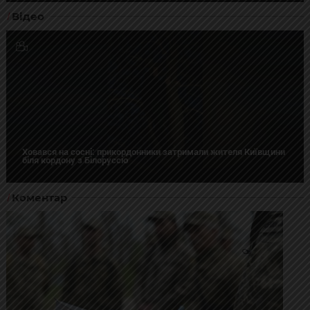
Відео
Ховався на сосні: прикордонники затримали жителя Київщини
біля кордону з Білоруссю
Коментар