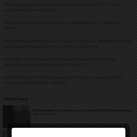
ЄС запровадив нові санкції проти російського ВПК після
масованих атак на Україну
07.08.2026, 19:14
США відновили повний обмін розвідданими з Україною, –
Politico
06.08.2026, 08:46
Україна запровадила санкції проти компаній, які забезпечують
російський військово-промисловий комплекс
03.08.2026, 21:50
Віткофф і Кушнер вперше планують відвідати Київ для
переговорів про припинення війни – FT
29.07.2026, 20:16
Адміністрація Трампа планує розтягнути на три роки $400
млн допомоги Україні – Reuters
28.07.2026, 10:16
Політика
ЄС запровадив нові санкції проти російського ВПК після масованих
атак на Україну
США відновили повний обмін розвідданими з Україною, – Politico