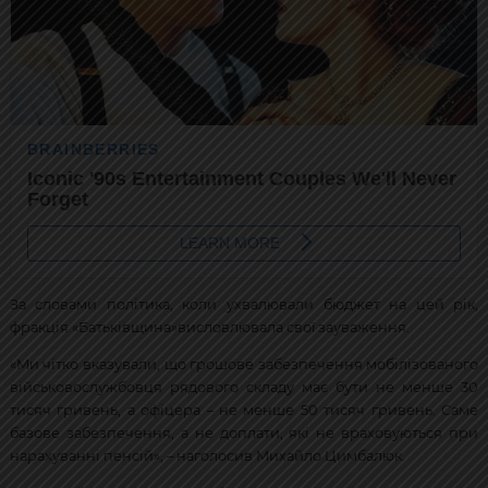
За словами політика, коли ухвалювали бюджет на цей рік,
фракція «Батьківщина»висловлювала свої зауваження.
«Ми чітко вказували, що грошове забезпечення мобілізованого
військовослужбовця рядового складу має бути не менше 30
тисяч гривень, а офіцера – не менше 50 тисяч гривень. Саме
базове забезпечення, а не доплати, які не враховуються при
нарахуванні пенсій», – наголосив Михайло Цимбалюк.