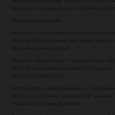
проходили військову службу, але були зня
внутрішні процедури армії, систему контро
Як працювала схема
Фігуранти підшуковували військовослужбов
родичів або знайомих. Далі вони пропонув
або навчальних центрів.
Вартість таких «послуг» залежала від сит
втечі та фінансових можливостей родини. 
15 тисяч доларів США.
Організатори координували дії військови
частину непомітно, допомагали уникати
подальшого переховування.