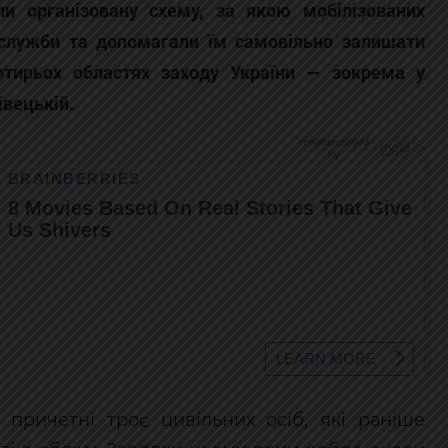
ли організовану схему, за якою мобілізованих
 служби та допомагали їм самовільно залишати
чотирьох областях заходу України — зокрема у
івецькій.
и причетні троє цивільних осіб, які раніше