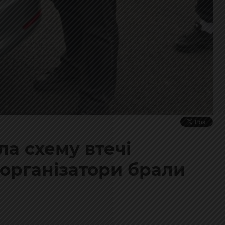
а схему втечі
: організатори брали