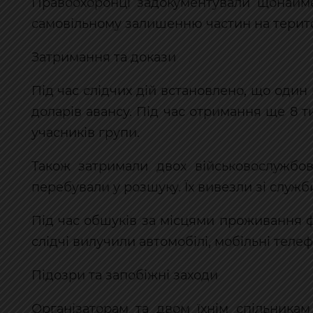
Правоохоронці задокументували щонайме
самовільному залишенню частин на територ
Затримання та докази
Під час слідчих дій встановлено, що один 
доларів авансу. Під час отримання ще 8 
учасників групи.
Також затримали двох військовослужбов
перебували у розшуку. Їх вивезли зі служби
Під час обшуків за місцями проживання фі
слідчі вилучили автомобілі, мобільні телеф
Підозри та запобіжні заходи
Організаторам та двом їхнім спільника