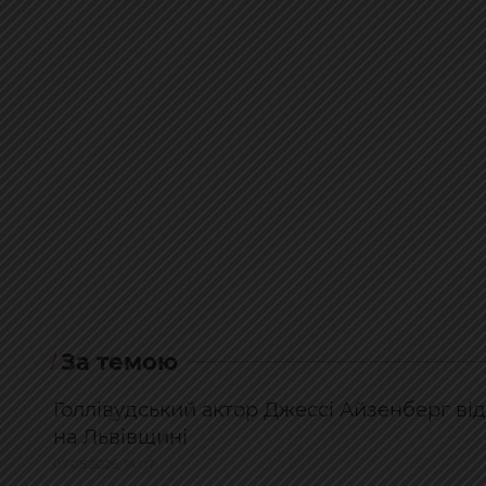
За темою
Голлівудський актор Джессі Айзенберг відві
на Львівщині
07.08.2026, 14:07