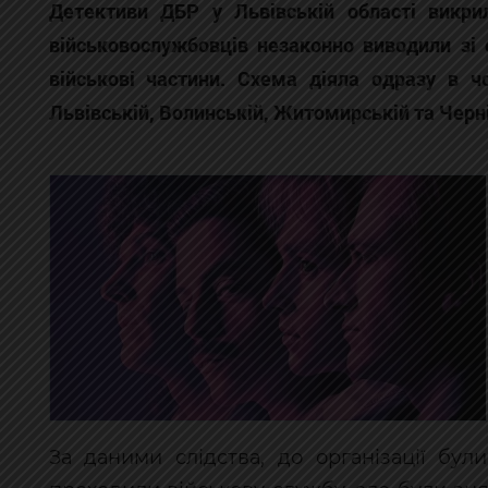
Детективи ДБР у Львівській області викри
військовослужбовців незаконно виводили зі
військові частини. Схема діяла одразу в 
Львівській, Волинській, Житомирській та Черн
За даними слідства, до організації бул