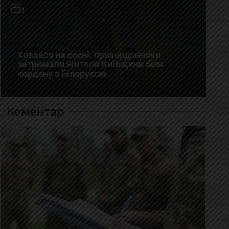
Ховався на сосні: прикордонники
затримали жителя Київщини біля
кордону з Білоруссю
Коментар