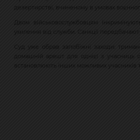
дезертирстві, вчиненому в умовах воєнног
Двом військовослужбовцям інкримінуют
ухилення від служби. Санкції передбачають
Суд уже обрав запобіжні заходи: трима
домашній арешт для однієї з учасниць с
встановлюють інших можливих учасників та