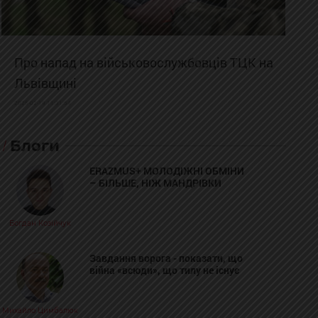
Про напад на військовослужбовців ТЦК на
Львівщині
2025-02-19 11:31:54
Блоги
ERAZMUS+ МОЛОДІЖНІ ОБМІНИ
– БІЛЬШЕ, НІЖ МАНДРІВКИ
Богдан Козійчук
Завдання ворога - показати, що
війна «всюди», що тилу не існує
Михайло Цимбалюк