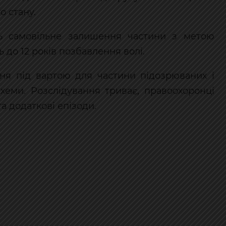
о стану.
ь самовільне залишення частини з метою
 до 12 років позбавлення волі.
ння під вартою для частини підозрюваних і
хеми. Розслідування триває, правоохоронці
 додаткові епізоди.