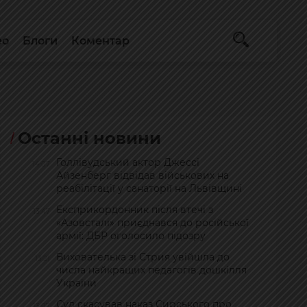
ео
Блоги
Коментар
Останні новини
Голлівудський актор Джессі
14:07
Айзенберг відвідав військових на
реабілітації у санаторії на Львівщині
Експрикордонник після втечі з
13:47
«Азовсталі» приєднався до російської
армії: ДБР оголосило підозру
Вихователька зі Стрия увійшла до
13:21
числа найкращих педагогів дошкілля
України
Суд скасував наказ Сирського про
13:07