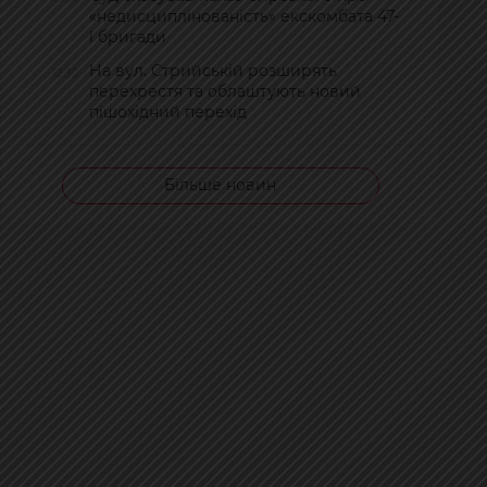
«недисциплінованість» екскомбата 47-
ї бригади
На вул. Стрийській розширять
12:30
перехрестя та облаштують новий
пішохідний перехід
Більше новин