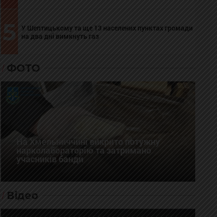
5
У Шептицькому та ще 13 населених пунктах громади
на два дні вимкнуть газ
ФОТО
На Хмельниччині викрито потужну
нарколабораторію та затримано
учасників банди
Відео