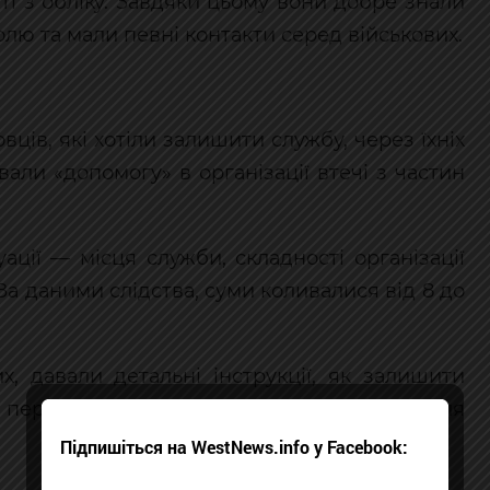
ті з обліку. Завдяки цьому вони добре знали
лю та мали певні контакти серед військових.
ців, які хотіли залишити службу, через їхніх
али «допомогу» в організації втечі з частин
уації — місця служби, складності організації
За даними слідства, суми коливалися від 8 до
х, давали детальні інструкції, як залишити
 перевірок і забезпечували транспорт для
Підпишіться на WestNews.info у Facebook: