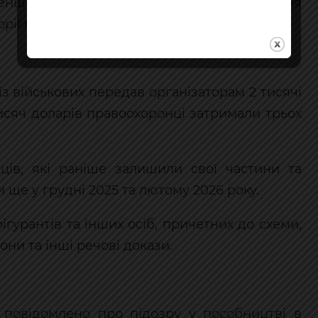
нше п’ять випадків незаконного сприяння
ії кількох областей.
із військових передав організаторам 2 тисячі
тисяч доларів правоохоронці затримали трьох
ців, які раніше залишили свої частини та
 ще у грудні 2025 та лютому 2026 року.
гурантів та інших осіб, причетних до схеми,
они та інші речові докази.
м повідомлено про підозру у пособництві в