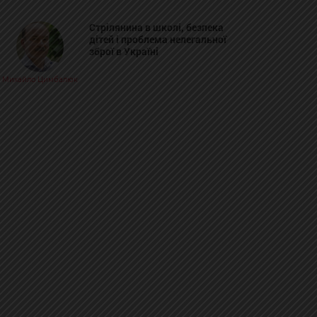
Стрілянина в школі, безпека
дітей і проблема нелегальної
зброї в Україні
Михайло Цимбалюк