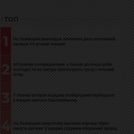
ТОП
1
На Львівщині внаслідок зіткнення двох легковиків
загинув 23-річний чоловік
2
Штормове попередження: у Львові до кінця доби
сьогодні та на завтра прогнозують грозу і сильний
вітер
3
У Львові ветеран відкрив безбар’єрний барбершоп
у лікарні святого Пантелеймона
4
На Львівщині енергетику вручили підозру через
смерть дитини: її вдарив струмом обірваний провід