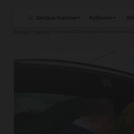
Західна Україна
Рубрики
Ві
Головна
Новини
Львівська ДБР викрила схему втечі війсь