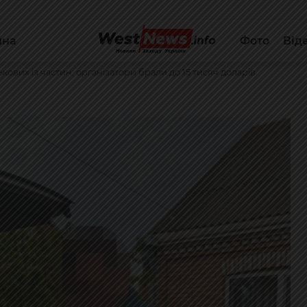
йна
Фото
Від
кових із частин: організатори брали до 15 тисяч доларів