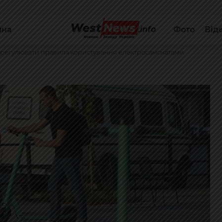
йна
Фото
Від
 врегулювати правила користування електросамокатами