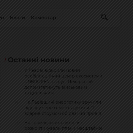
ео
Блоги
Коментар
Останні новини
У Львові відкрили новий
19:52
реабілітаційний центр екосистеми
UNBROKEN: на вул. Пекарській
допомагатимуть військовим
та цивільним
На Львівщині енергетику вручили
19:41
підозру через смерть дитини: її
вдарив струмом обірваний провід
На громадських слуханнях
18:27
розкритикували плани масштабної