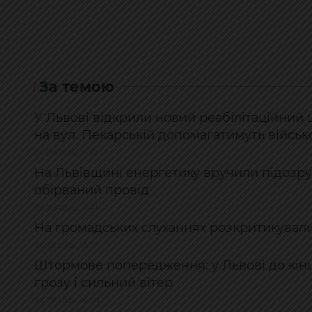
За темою
У Львові відкрили новий реабілітаційни
на вул. Пекарській допомагатимуть війсь
06.08.2026, 19:52
На Львівщині енергетику вручили підозру
обірваний провід
06.08.2026, 19:41
На громадських слуханнях розкритикувал
06.08.2026, 18:27
Штормове попередження: у Львові до кінц
грозу і сильний вітер
06.08.2026, 16:04