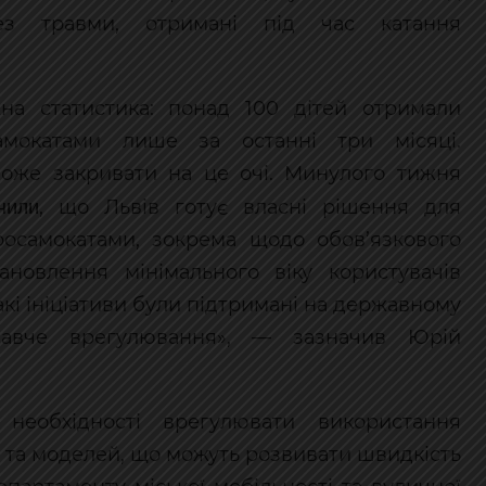
рез травми, отримані під час катання
а статистика: понад 100 дітей отримали
амокатами лише за останні три місяці.
може закривати на це очі. Минулого тижня
чили
, що Львів готує власні рішення для
осамокатами, зокрема щодо обов’язкового
новлення мінімального віку користувачів
такі ініціативи були підтримані на державному
давче врегулювання», — зазначив Юрій
еобхідності врегулювати використання
Вт та моделей, що можуть розвивати швидкість