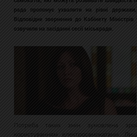
самокатів, які можуть розвивати швидкість п
рада пропонує ухвалити на рівні держави
Відповідне звернення до Кабінету Міністрів 
озвучили на засіданні сесії міськради.
Потреба таких змін зумовлена зрост
користуванням електросамокатами. Лиш