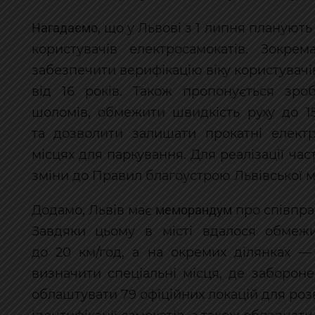
Нагадаємо
, що у Львові з 1 липня плануют
користувачів електросамокатів. Зокрем
забезпечити верифікацію віку користувачі
від 16 років. Також пропонується зро
шоломів, обмежити швидкість руху до 1
та дозволити залишати прокатні елект
місцях для паркування. Для реалізації час
зміни до Правил благоустрою Львівської м
меморандум
Додамо, Львів має
про співпра
Завдяки цьому в місті вдалося обмежи
до 20 км/год, а на окремих ділянках — 
визначити спеціальні місця, де заборон
облаштувати 79 офіційних локацій для ро