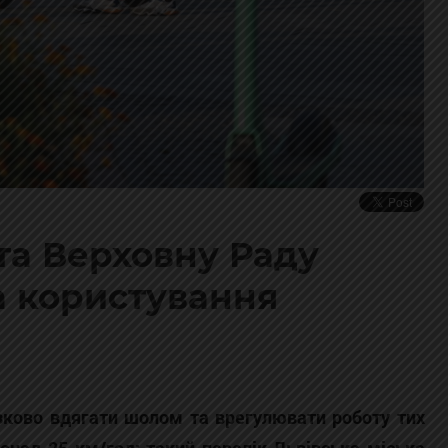
та Верховну Раду
а користування
язково вдягати шолом та врегулювати роботу тих