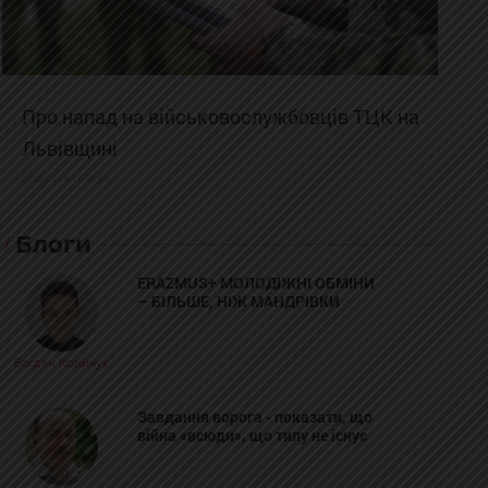
Про напад на військовослужбовців ТЦК на
Львівщині
2025-02-19 11:31:54
Блоги
ERAZMUS+ МОЛОДІЖНІ ОБМІНИ
– БІЛЬШЕ, НІЖ МАНДРІВКИ
Богдан Козійчук
Завдання ворога - показати, що
війна «всюди», що тилу не існує