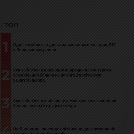
ТОП
1
Один загиблий та двоє травмованих внаслідок ДТП
у Львівському районі
2
Суд зобов’язав власницю квартири демонтувати
самовільний балкон на пам’ятці архітектури
у центрі Львова
3
Суд зобов’язав львів’янку демонтувати незаконний
балкон на пам’ятці архітектури
4
На Львівщині внаслідок зіткнення двох легковиків
загинув 23-річний чоловік