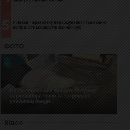
5
У Львові через спеку деформувалися трамвайні
колії: шість маршрутів змінили рух
ФОТО
На Хмельниччині викрито потужну
нарколабораторію та затримано
учасників банди
Відео