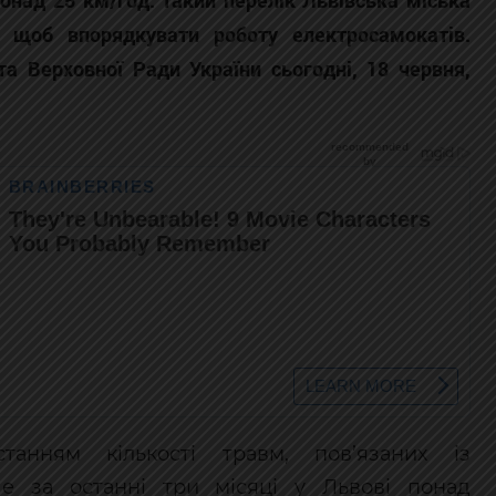
онад 25 км/год: такий перелік Львівська міська
, щоб впорядкувати роботу електросамокатів.
та Верховної Ради України сьогодні, 18 червня,
анням кількості травм, пов’язаних із
е за останні три місяці у Львові понад