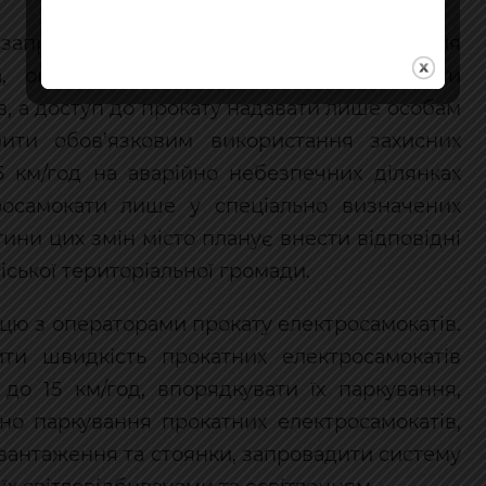
ь запровадити додаткові безпекові заходи для
а, операторів прокату хочуть зобов’язати
в, а доступ до прокату надавати лише особам
бити обов’язковим використання захисних
5 км/год на аварійно небезпечних ділянках
росамокати лише у спеціально визначених
тини цих змін місто планує внести відповідні
іської територіальної громади.
цю з операторами прокату електросамокатів.
ти швидкість прокатних електросамокатів
до 15 км/год, впорядкувати їх паркування,
ено паркування прокатних електросамокатів,
звантаження та стоянки, запровадити систему