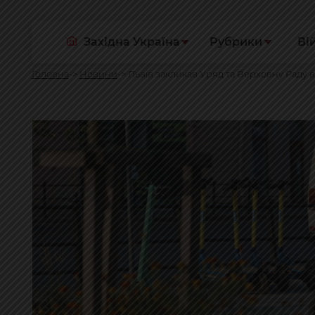
Західна Україна
Рубрики
Ві
Головна
Новини
Львів закликав Уряд та Верховну Раду