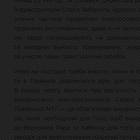
понад 25 км/год. За словами директора д
інфраструктури Олега Забарила, йдеться 
значна частина приватних електросамо
правовим регулюванням, адже її не охоплю
які зараз напрацьовують на державном
та випадки важкого травмування, зокр
за участю таких транспортних засобів.
«Нам на сьогодні треба внести зміни в 
та в Правила дорожнього руху для того
В першу чергу, йдеться про відсутність
використанні електросамокатів. Серед 
Львівської МТГ — це обов’язкове викорис
вік, який необхідний для того, щоб вик
до Верховної Ради та Кабміну для того,
заходів для врегулювання існуючої ситуаці