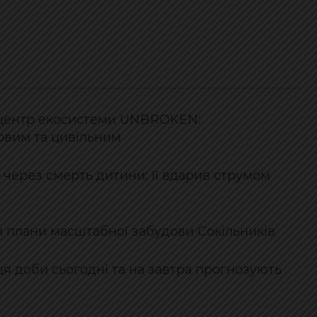
й центр екосистеми UNBROKEN:
ковим та цивільним
 через смерть дитини: її вдарив струмом
и плани масштабної забудови Сокільників
я доби сьогодні та на завтра прогнозують