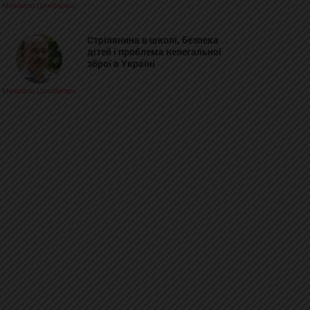
Михайло Цимбалюк
Стрілянина в школі, безпека
дітей і проблема нелегальної
зброї в Україні
Михайло Цимбалюк