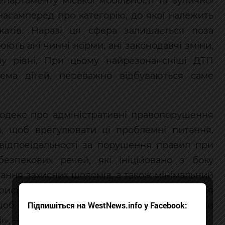
епартаменту міської мобільності та вуличної
насамперед про категорію, до якої належить
катів. Наразі ця сфера залишається поза
ють ані чинні норми, ані законодавчі зміни,
у рівні. При цьому найрезонансніші ДТП
ема дітей, переважно відбуваються саме
Кодекс про адміністративні правопорушення
, щоб врегулювати ці проблемні питання.
 відповідальності за порушення правил при
безпекових речей, які ініційовано з боку
тання захисних шоломів, а також мінімальний
ористовувати цей транспорт. Ми звернулися
 щоб вони в межах своїх повноважень вжили
Підпишіться на WestNews.info у Facebook:
ї», — наголосив Олег Забарило.