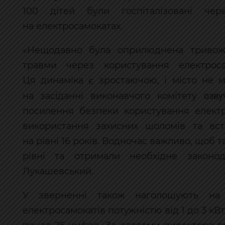
100 дітей були госпіталізовані че
на електросамокатах.
«Нещодавно була оприлюднена тривожн
травми через користування електрос
Ця динаміка є зростаючою, і місто не 
озву
на засіданні виконавчого комітету
посилення безпеки користування електр
використання захисних шоломів та вста
на рівні 16 років. Водночас важливо, щоб 
рівні та отримали необхідне законо
Лукашевський.
У зверненні також наголошують на н
електросамокатів потужністю від 1 до 3 к