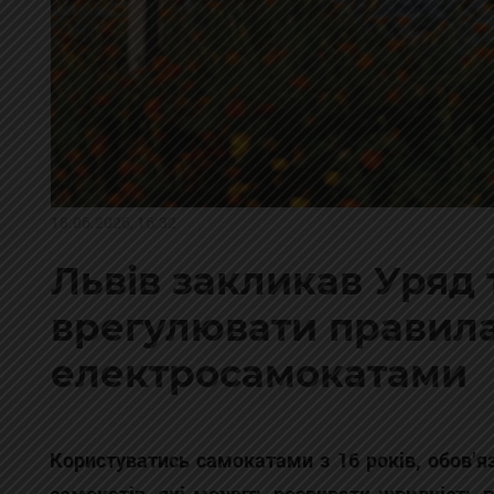
18.06.2026, 16:32
Львів закликав Уряд 
врегулювати правил
електросамокатами
Користуватись самокатами з 16 років, обов’