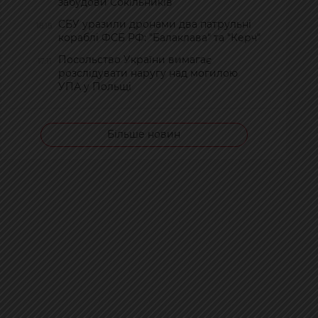
забудови Сокільників
СБУ уразили дронами два патрульні
18:18
кораблі ФСБ РФ: "Балаклава" та "Керч"
Посольство України вимагає
17:11
розслідувати наругу над могилою
УПА у Польщі
Більше новин