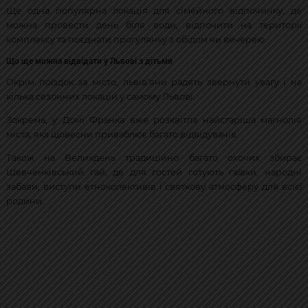
Ще одна популярна локація для сімейного відпочинку, де
можна провести день біля води, відпочити на території
комплексу та поєднати прогулянку з обідом чи вечерею.
Що ще можна відвідати у Львові з дітьми
Окрім поїздок за місто, львів’яни радять звернути увагу і на
кілька сезонних локацій у самому Львові.
Зокрема, у Домі Франка вже розквітла найстаріша магнолія
міста, яка щовесни приваблює багато відвідувачів.
Також на Великдень традиційно багато охочих збирає
Шевченківський гай, де для гостей готують гаївки, народні
забави, виступи етноколективів і святкову атмосферу для всієї
родини.