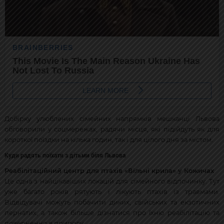
Добірку улюблених сімейних напрямків мешканці Львова
обговорили у соцмережах, радячи місця, які підійдуть як для
короткої поїздки на кілька годин, так і для цілого дня за містом.
Куди радять поїхати з дітьми біля Львова
Реабілітаційний центр для птахів «Вільні крила» у Кожичах
Це одна з найцікавіших локацій для сімейного відпочинку. Тут
уже багато років рятують і лікують птахів із травмами.
Відвідувачі можуть побачити диких, свійських та екзотичних
пернатих, а також більше дізнатися про їхню реабілітацію та
повернення в природу.