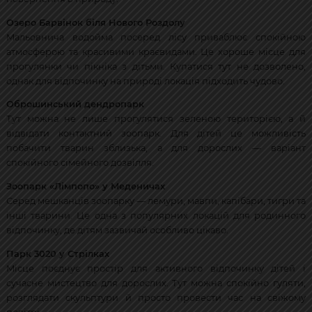
Озеро Барвінок біля Нового Роздолу
Мальовнича водойма посеред лісу приваблює спокійною
атмосферою та красивими краєвидами. Це хороше місце для
прогулянки чи пікніка з дітьми. Купатися тут не дозволено,
однак для відпочинку на природі локація підходить чудово.
Оброшинський дендропарк
Тут можна не лише прогулятися зеленою територією, а й
відвідати контактний зоопарк. Для дітей це можливість
побачити тварин зблизька, а для дорослих — варіант
спокійного сімейного дозвілля.
Зоопарк «Лімпопо» у Меденичах
Серед мешканців зоопарку — лемури, мавпи, капібари, тигри та
інші тварини. Це одна з популярних локацій для родинного
відпочинку, де дітям зазвичай особливо цікаво.
Парк 3020 у Стрілках
Місце поєднує простір для активного відпочинку дітей і
сучасне мистецтво для дорослих. Тут можна спокійно гуляти,
розглядати скульптури й просто провести час на свіжому