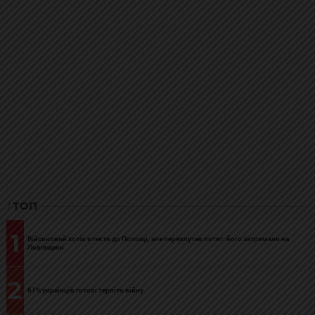
ТОП
1
Військовий хотів втекти до Польщі, але переплутав потяг: його затримали на
Львівщині
2
61% українців готові терпіти війну