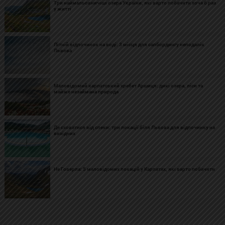
Три наймальовничіші озера України, які варто побачити хоча б раз
у житті
Літній відпочинок на воді: 3 місця для сапбордингу неподалік
Львова
Маловідомий карпатський хребет Аршиця: дикі озера, ліси та
майже незаймана природа
Де сховатися від спеки: три локації біля Львова для відпочинку на
вихідних
Не Говерла: 5 маловідомих локацій у Карпатах, які варто побачити