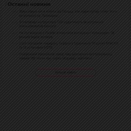
Останні новини
Військовий хотів втекти до Польщі, але переплутав потяг: його
15:52
затримали на Львівщині
В Ужгороді інструктора ТЦК судитимуть за катування
14:37
військовозобов’язаного
На Луганській у Львові зіткнулися мотоцикл і Volkswagen: 18-
14:11
річний водій загинув
США погодили передачу Україні з Туреччини 70 ракет ATACMS
13:59
та 12 установок M270
Львівський протезний завод має виплатити експрацівниці
13:51
майже 180 тисяч грн через затримку зарплати
Більше новин