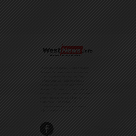
Команда інформаційного ресурсу
Західна Україна News своєчасно
розповідає своїй аудиторії про
найважливіші події, особливо
зосереджуючись на областях
Західної України. Доречні факти,
тенденції та різноманітні цікавинки
охоплюють ключові сфери життя,
акцентуючи на головних
повідомленнях зі стрічок новин
інформаційних агенцій