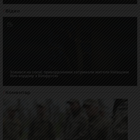
Відео
Ховався на сосні: прикордонники затримали жителя Київщини
біля кордону з Білоруссю
Коментар