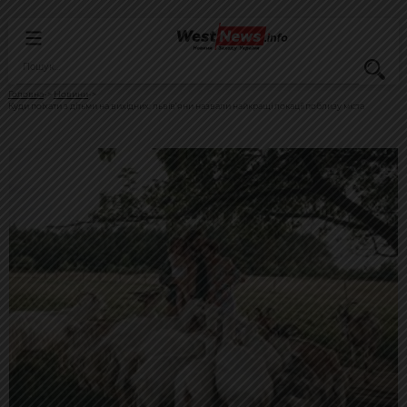
Головна
Новини
Куди поїхати з дітьми на вихідних: львів’яни назвали найкращі локації поблизу міста