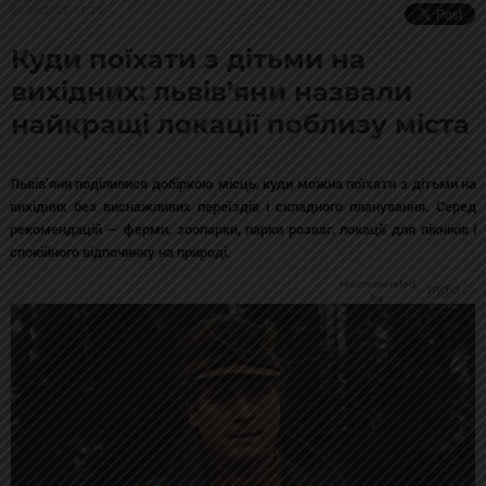
08.04.2026, 17:25
Куди поїхати з дітьми на
вихідних: львів’яни назвали
найкращі локації поблизу міста
Львів’яни поділилися добіркою місць, куди можна поїхати з дітьми на
вихідних без виснажливих переїздів і складного планування. Серед
рекомендацій — ферми, зоопарки, парки розваг, локації для пікніків і
спокійного відпочинку на природі.