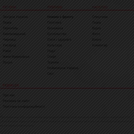
РЕГІОНИ
РУБРИКИ
НАГОЛОС
Західна Україна
Новини з фронту
Спецтема
Львів
Політика
Львів
Тернопіль
Економіка
Відео
Хмельницький
Суспільство
Фото
Чернівці
Сім'я і здоров'я
Блоги
Ужгород
Культура
Коментар
Рівне
Події
Івано-Франківськ
Спорт
Луцьк
Туризм
Неймовірна Україна
Світ
РЕДАКЦІЯ
Про нас
Реклама на сайті
Політика конфіденційності
При повному або частковому відтворенні матеріалів активне посилання на westnews.info
обов'язкове. Адміністрація сайту може не поділяти думку автора і не несе відповідальності
за авторські матеріали.