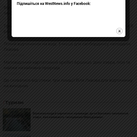
Підпишіться на WestNews.info у Facebook:
Бірюзова вода й карпатські краєвиди: де на Буковині
заховалося озеро, яке називають «місцевими Мальдівами»
05.08.2026, 13:41
Три наймальовничіші озера України, які варто побачити хоча б
раз у житті
31.07.2026, 14:16
Літній відпочинок на воді: 3 місця для сапбордингу неподалік
Львова
23.07.2026, 09:15
Маловідомий карпатський хребет Аршиця: дикі озера, ліси та
майже незаймана природа
29.06.2026, 18:22
Де сховатися від спеки: три локації біля Львова для відпочинку
на вихідних
26.06.2026, 19:35
Туризм
Бірюзова вода й карпатські краєвиди: де на Буковині заховалося
озеро, яке називають «місцевими Мальдівами»