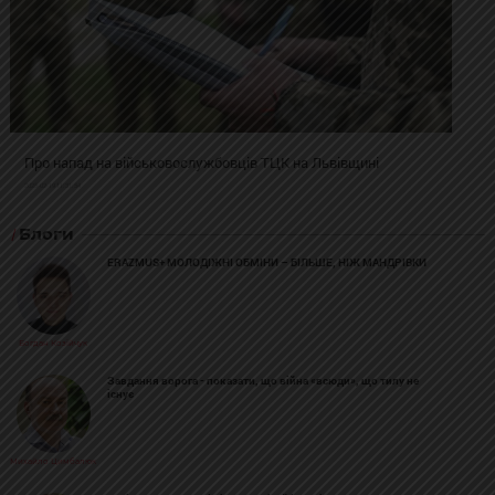
Про напад на військовослужбовців ТЦК на Львівщині
2025-02-19 11:31:54
Блоги
ERAZMUS+ МОЛОДІЖНІ ОБМІНИ – БІЛЬШЕ, НІЖ МАНДРІВКИ
Богдан Козійчук
Завдання ворога - показати, що війна «всюди», що тилу не
існує
Михайло Цимбалюк