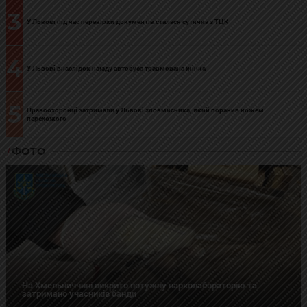
3
У Львові під час перевірки документів сталася сутичка з ТЦК
4
У Львові внаслідок наїзду автобуса травмована жінка
5
Правоохоронці затримали у Львові зловмисника, який поранив ножем
перехожого
ФОТО
На Хмельниччині викрито потужну нарколабораторію та
затримано учасників банди