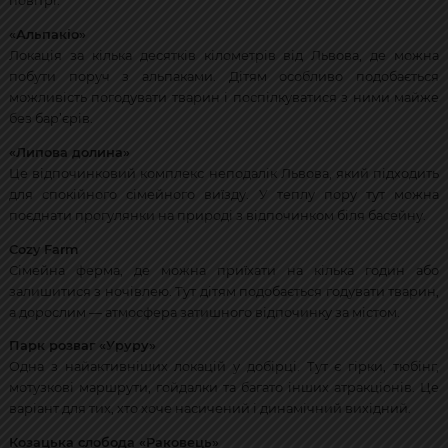
повітрі.
«Альпакіо»
Локація за кілька десятків кілометрів від Львова, де можна
побути поруч з альпаками. Дітям особливо подобається
можливість погодувати тварин і поспілкуватися з ними майже
без бар’єрів.
«Липова долина»
Це відпочинковий комплекс неподалік Львова, який підходить
для спокійного сімейного виїзду. У теплу пору тут можна
поєднати прогулянки на природі з відпочинком біля басейну.
Cozy Farm
Сімейна ферма, де можна приїхати на кілька годин або
залишитися з ночівлею. Тут дітям подобається годувати тварин,
а дорослим — атмосфера затишного відпочинку за містом.
Парк розваг «Уруру»
Одна з найактивніших локацій у добірці. Тут є гірки, тюбінг,
мотузкові маршрути, гойдалки та багато інших атракціонів. Це
варіант для тих, хто хоче насичений і динамічний вихідний.
Козацька слобода «Раковець»