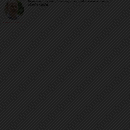
Стрілянина в школі, безпека дітей і проблема нелегальної
зброї в Україні
Михайло Цимбалюк