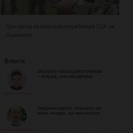
Про напад на військовослужбовців ТЦК на
Львівщині
2025-02-19 11:31:54
Блоги
ERAZMUS+ МОЛОДІЖНІ ОБМІНИ
– БІЛЬШЕ, НІЖ МАНДРІВКИ
Богдан Козійчук
Завдання ворога - показати, що
війна «всюди», що тилу не існує
Михайло Цимбалюк