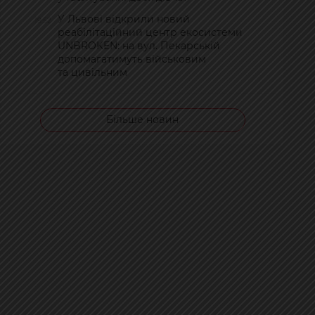
У Львові відкрили новий
19:52
реабілітаційний центр екосистеми
UNBROKEN: на вул. Пекарській
допомагатимуть військовим
та цивільним
Більше новин