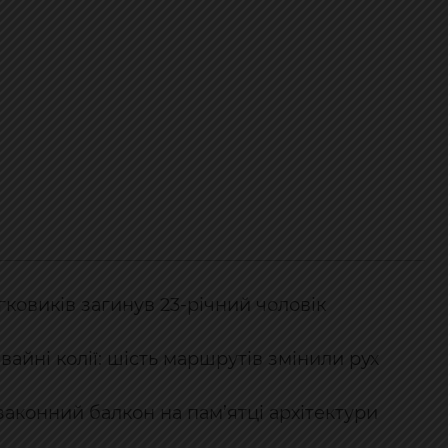
гковиків загинув 23-річний чоловік
айні колії: шість маршрутів змінили рух
законний балкон на пам’ятці архітектури