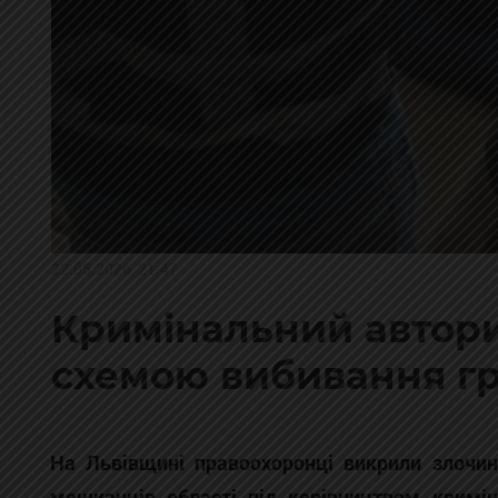
22.05.2026, 21:47
Кримінальний авторит
схемою вибивання г
На Львівщині правоохоронці викрили злочи
мешканців області під керівництвом кримін