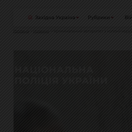
Західна Україна
Рубрики
Ві
Головна
Новини
Кримінальний авторитет з колонії кер