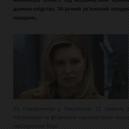
даними слідства, 39-річний ув’язнений коорди
покарань.
Як повідомили у Нацполіції 22 травня, 
погрозами та фізичним насильством змушу
неіснуючий борг.