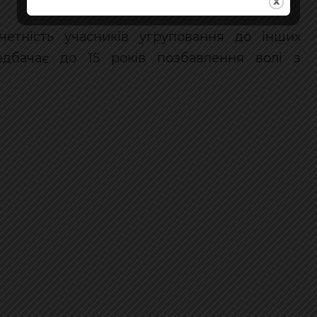
четність учасників угруповання до інших
редбачає до 15 років позбавлення волі з