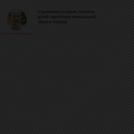
Стрілянина в школі, безпека
дітей і проблема нелегальної
зброї в Україні
Михайло Цимбалюк