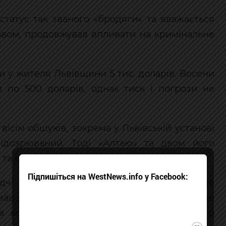
 статус так званого «бродяги» та вважається
вом, продовжував впливати на кримінальне
и у жителя Львівщини 5 тис. доларів. Восени
м по 500 доларів, однак тиск і погрози не
вісім обшуків, зокрема у Львівській установі
ідозрюваний. Тоді «Алтаю» та двом його
а взяли їх під варту.
Підпишіться на WestNews.info у Facebook:
ідчі встановили, що ув’язнений не лише
вав злочинний вплив на інших осіб. Через це
а встановлення та поширення злочинного