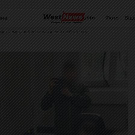
йна
Фото
Від
ував схемою вибивання грошей на Львівщині