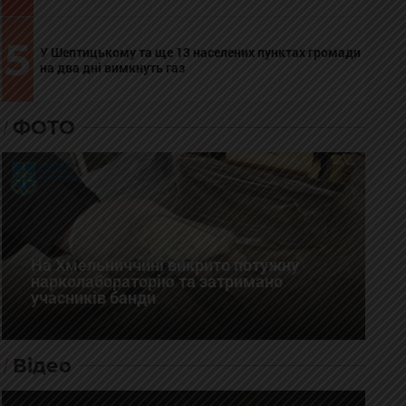
5
У Шептицькому та ще 13 населених пунктах громади
на два дні вимкнуть газ
ФОТО
На Хмельниччині викрито потужну
нарколабораторію та затримано
учасників банди
Відео