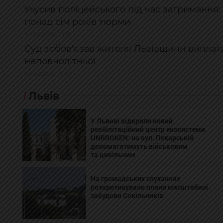
Укусив поліцейського під час затримання
понад сім років тюрми
04.08.2026, 11:08
Суд зобов'язав жителя Львівщини виплати
неповнолітньої
04.08.2026, 10:39
Львів
У Львові відкрили новий
реабілітаційний центр екосистеми
UNBROKEN: на вул. Пекарській
допомагатимуть військовим
та цивільним
На громадських слуханнях
розкритикували плани масштабної
забудови Сокільників