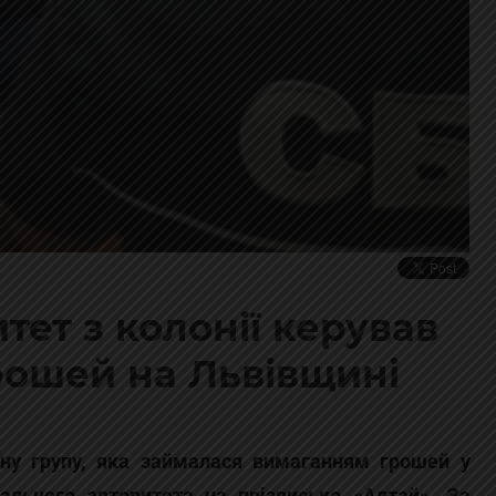
ет з колонії керував
рошей на Львівщині
нну групу, яка займалася вимаганням грошей у
ального авторитета на прізвисько «Алтай». За