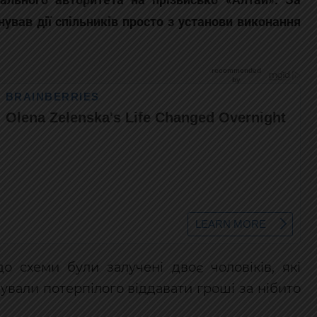
нував дії спільників просто з установи виконання
до схеми були залучені двоє чоловіків, які
вали потерпілого віддавати гроші за нібито