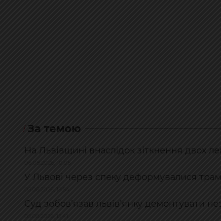
За темою
На Львівщині внаслідок зіткнення двох ле
06.08.2026, 10:05
У Львові через спеку деформувалися трамв
05.08.2026, 18:54
Суд зобов’язав львів’янку демонтувати не
05.08.2026, 15:41