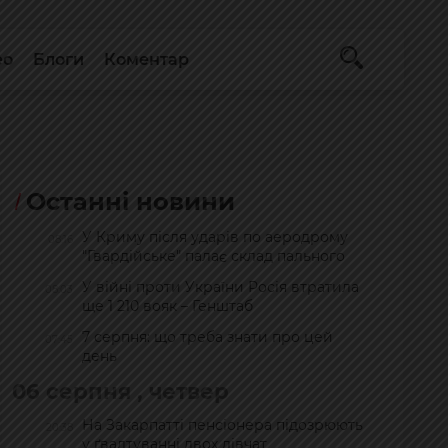
ео
Блоги
Коментар
Останні новини
У Криму після ударів по аеродрому
08:16
"Гвардійське" палає склад пального
У війні проти України Росія втратила
08:03
ще 1 210 вояк – Генштаб
7 серпня: що треба знати про цей
07:45
день
06 серпня , четвер
На Закарпатті пенсіонера підозрюють
20:38
у ґвалтуванні двох дівчат