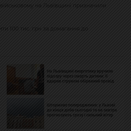
: військовому на Львівщині призначили
ти 100 тис. грн за домагання до
На Львівщині енергетику вручили
підозру через смерть дитини: її
вдарив струмом обірваний провід
Штормове попередження: у Львові
до кінця доби сьогодні та на завтра
прогнозують грозу і сильний вітер