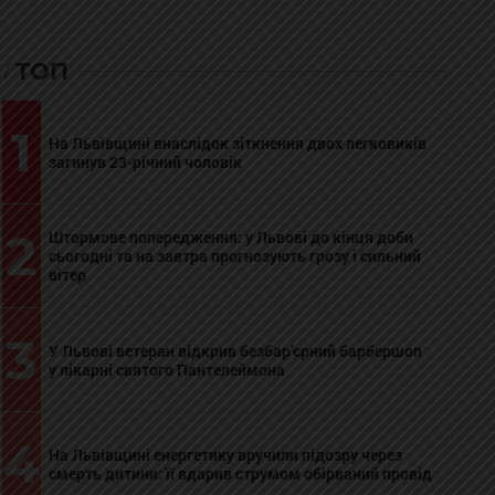
ТОП
1
На Львівщині внаслідок зіткнення двох легковиків
загинув 23-річний чоловік
2
Штормове попередження: у Львові до кінця доби
сьогодні та на завтра прогнозують грозу і сильний
вітер
3
У Львові ветеран відкрив безбар’єрний барбершоп
у лікарні святого Пантелеймона
4
На Львівщині енергетику вручили підозру через
смерть дитини: її вдарив струмом обірваний провід