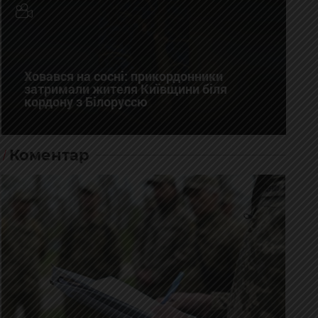
Ховався на сосні: прикордонники
затримали жителя Київщини біля
кордону з Білоруссю
Коментар