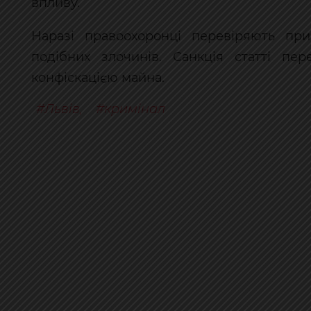
впливу.
Наразі правоохоронці перевіряють при
подібних злочинів. Санкція статті пе
конфіскацією майна.
Львів
,
кримінал