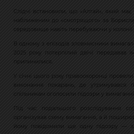
Слідчі встановили, що «Алтай», який має
наближеним до «смотрящого» за Борисла
середовище навіть перебуваючи у колонії.
В одному з епізодів зловмисники вимагал
2025 року потерпілий двічі передавав ї
припинилися.
У січні цього року правоохоронці провели 
виконання покарань, де утримувався п
спільникам оголосили підозри у вимаганні т
Під час подальшого розслідування сл
організував схему вимагання, а й поширю
йому повідомили ще одну підозру — з