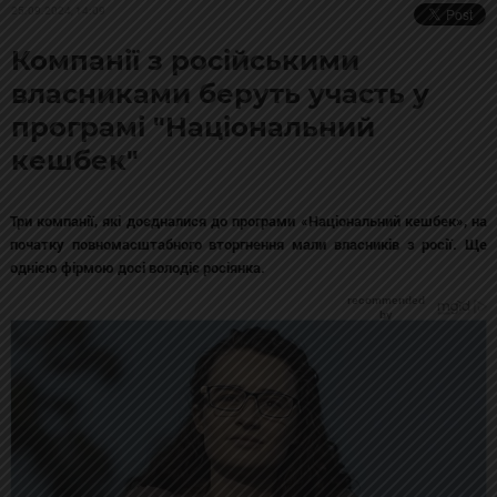
25.09.2024, 14:09
Компанії з російськими
власниками беруть участь у
програмі "Національний
кешбек"
Три компанії, які доєдналися до програми «Національний кешбек», на
початку повномасштабного вторгнення мали власників з росії. Ще
однією фірмою досі володіє росіянка.