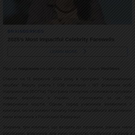
повідомили
WestNews
Про це
на сайті «Опендатабот», пише
.
Станом на 13 вересня 2024 року в програмі "Національний
кешбек" беруть участь 1 038 компаній і 167 фізичних осіб-
підприємців (ФОПів). Програма стимулює споживачів купувати
товари, вироблені в Україні, і отримувати за це 10%
повернення коштів. Однак, серед учасників виявилися й
компанії, які на момент початку повномасштабного вторгнення
мали власників з Російської Федерації.
Зокрема, три компанії, що входять до програми, раніше мали
російських власників, але нині повністю позбулися зв’язків з