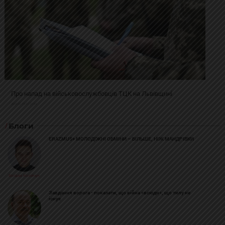
Про напад на військовослужбовців ТЦК на Львівщині
2025-02-19 11:31:54
Блоги
ERAZMUS+ МОЛОДІЖНІ ОБМІНИ – БІЛЬШЕ, НІЖ МАНДРІВКИ
Богдан Козійчук
Завдання ворога - показати, що війна «всюди», що тилу не
існує