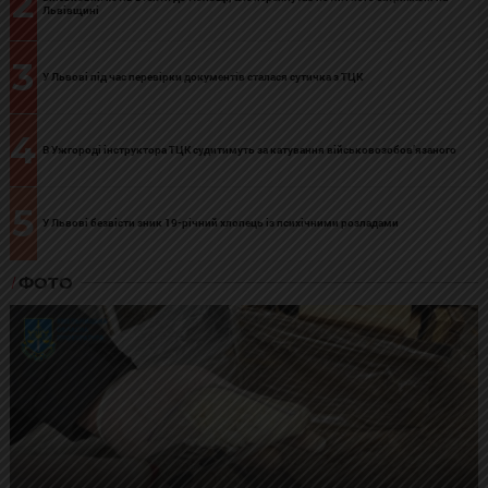
2
Львівщині
3
У Львові під час перевірки документів сталася сутичка з ТЦК
4
В Ужгороді інструктора ТЦК судитимуть за катування військовозобов’язаного
5
У Львові безвісти зник 19-річний хлопець із психічними розладами
ФОТО