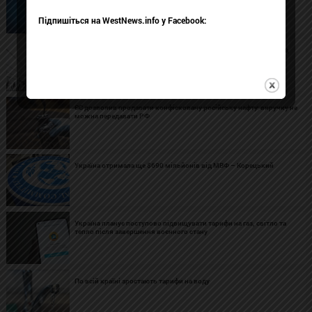
– Корецький
Підпишіться на WestNews.info у Facebook:
Україна отримала енергообладнання на майже 2,5 млн євро від
чотирьох країн
ЄС дозволив продавати конфісковану російську нафту: виручку не
можна передавати РФ
Україна отримала ще $690 мільйонів від МВФ – Корецький
Україна планує поступово підвищувати тарифи на газ, світло та
тепло після завершення воєнного стану
По всій країні зростають тарифи на воду