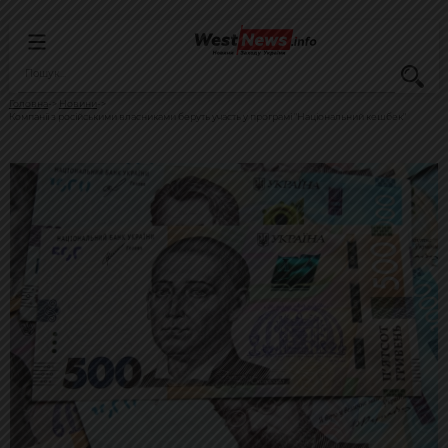
Головна
Новини
Компанії з російськими власниками беруть участь у програмі "Національний кешбек"