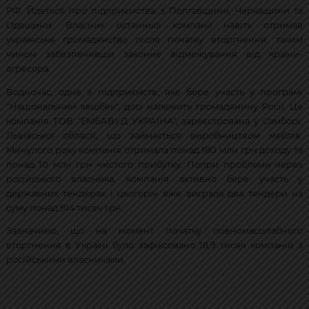
РФ. Йдеться про підприємства з Полтавщини, Черкащини та
Одещини. Власник останньої компанії навіть отримав
українське громадянство після початку вторгнення, таким
чином забезпечивши законне відмежування від країни-
агресора.
Водночас, одне з підприємств, яке бере участь у програмі
"Національний кешбек", досі належить громадянину Росії. Це
компанія ТОВ "ЕМБАВУД УКРАЇНА", зареєстрована у Самборі,
Львівської області, що займається виробництвом меблів.
Минулого року компанія отримала понад 180 млн грн доходу та
понад 10 млн грн чистого прибутку. Попри проблеми через
російського власника, компанія активно бере участь у
державних тендерах і цьогоріч вже виграла два тендери на
суму понад 914 тисяч грн.
Зазначимо, що на момент початку повномасштабного
вторгнення в Україні було зафіксовано 18,9 тисяч компаній з
російськими власниками.