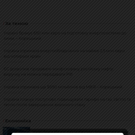
За темою
Україні бракує 650 млн євро на підготовку енергосистеми до
зими, – Корецький
04.08.2026, 12:23
Україна отримала енергообладнання на майже 2,5 млн євро
від чотирьох країн
26.07.2026, 19:57
ЄС дозволив продавати конфісковану російську нафту:
виручку не можна передавати РФ
24.07.2026, 22:50
Україна отримала ще $690 мільйонів від МВФ – Корецький
23.07.2026, 16:24
Україна планує поступово підвищувати тарифи на газ, світло та
тепло після завершення воєнного стану
22.07.2026, 13:44
Економіка
Україні бракує 650 млн євро на підготовку енергосистеми до зими,