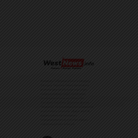
Команда інформаційного ресурсу
Західна Україна News своєчасно
розповідає своїй аудиторії про
найважливіші події, особливо
зосереджуючись на областях
Західної України. Доречні факти,
тенденції та різноманітні цікавинки
охоплюють ключові сфери життя,
акцентуючи на головних
повідомленнях зі стрічок новин
інформаційних агенцій