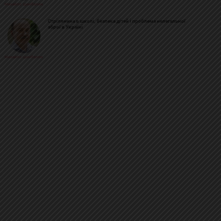
Михайло Цимбалюк
Стрілянина в школі, безпека дітей і проблема нелегальної
зброї в Україні
Михайло Цимбалюк