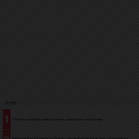
ТОП
1
У Львові на зупинці знайшли сумку з автоматом і патронами
Військовий хотів втекти до Польщі, але переплутав потяг: його затримали на