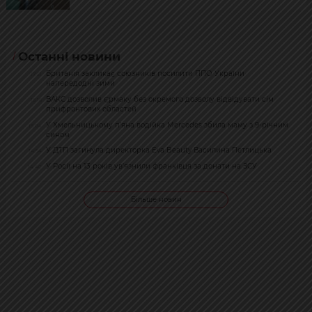
Останні новини
Британія закликає союзників посилити ППО України
17:51
напередодні зими
ВАКС дозволив Єрмаку без окремого дозволу відвідувати сім
15:16
прифронтових областей
У Хмельницькому п’яна водійка Mercedes збила маму з 9-річним
15:04
сином
У ДТП загинула директорка Eva Beauty Василина Петлицька
14:54
У Росії на 13 років ув’язнили франківця за донати на ЗСУ
14:40
Більше новин