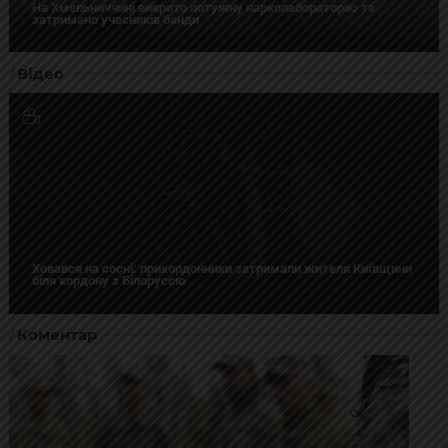
На Хмельниччині викрито потужну нарколабораторію та
затримано учасників банди
Відео
Ховався на сосні: прикордонники затримали жителя Київщини
біля кордону з Білоруссю
Коментар