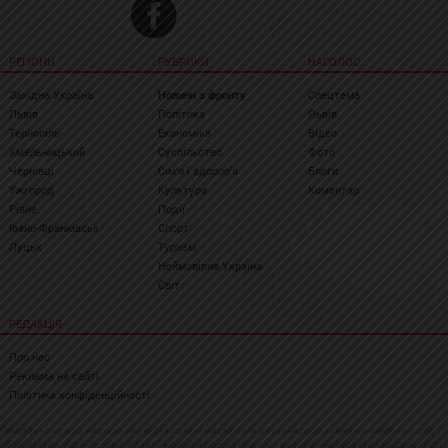
РЕГІОНИ
РУБРИКИ
НАГОЛОС
Західна Україна
Новини з фронту
Спецтема
Львів
Політика
Львів
Тернопіль
Економіка
Відео
Хмельницький
Суспільство
Фото
Чернівці
Сім'я і здоров'я
Блоги
Ужгород
Культура
Коментар
Рівне
Події
Івано-Франківськ
Спорт
Луцьк
Туризм
Неймовірна Україна
Світ
РЕДАКЦІЯ
Про нас
Реклама на сайті
Політика конфіденційності
При повному або частковому відтворенні матеріалів активне посилання на westnews.info
обов'язкове. Адміністрація сайту може не поділяти думку автора і не несе відповідальності