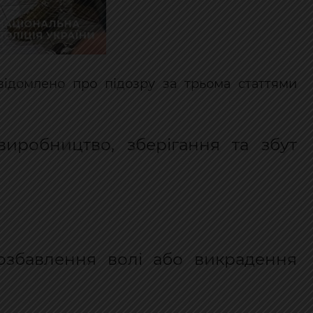
повідомлено про підозру за трьома статтями
виробництво, зберігання та збут
позбавлення волі або викрадення