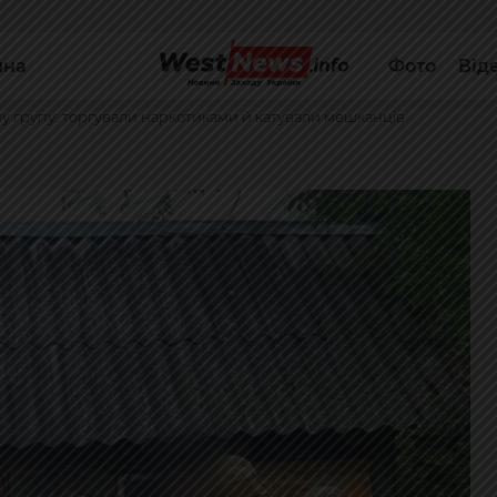
йна
Фото
Від
у групу: торгували наркотиками й катували мешканців