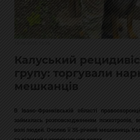
16.06.2025, 13:26
Калуський рецидивіс
групу: торгували на
мешканців
В Івано-Франківській області правоохоронц
займалась розповсюдженням психотропів, 
волі людей. Очолив її 35-річний мешканець Ка
та відомий у кримінальних колах.