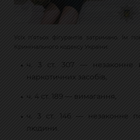
Усіх п’ятьох фігурантів затримано. Їм 
Кримінального кодексу України:
ч. 3 ст. 307 — незаконне 
наркотичних засобів,
ч. 4 ст. 189 — вимагання,
ч. 3 ст. 146 — незаконне 
людини.