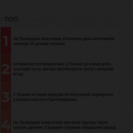
ТОП
1
На Львівщині внаслідок зіткнення двох легковиків
загинув 23-річний чоловік
2
Штормове попередження: у Львові до кінця доби
сьогодні та на завтра прогнозують грозу і сильний
вітер
3
У Львові ветеран відкрив безбар’єрний барбершоп
у лікарні святого Пантелеймона
4
На Львівщині енергетику вручили підозру через
смерть дитини: її вдарив струмом обірваний провід