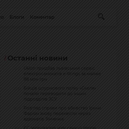
ео
Блоги
Коментар
Останні новини
Uklon придбав львівський сервіс
21:51
електросамокатів e-Wings за майже
98 млн грн
Бійців штурмового полку «Скеля»
20:32
почали переводити до інших
підрозділів ЗСУ
Розгляд справи про вбивство Ірини
19:50
Фаріон знову перенесли через
адвокатів Зінченка
ЄС запровадив нові санкції проти
19:14