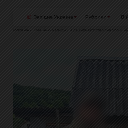
Західна Україна
Рубрики
Ві
Головна
Новини
Калуський рецидивіст створив злочинн