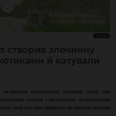
т створив злочинну
ркотиками й катували
і затримали організовану злочинну групу, яка
вимаганням грошей і незаконним позбавленням
луша, який уже має судимість за майнові злочини