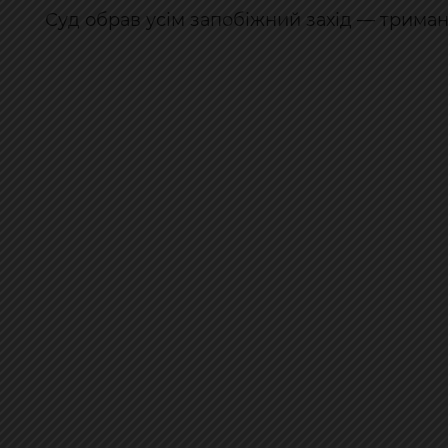
Суд обрав усім запобіжний захід — триман