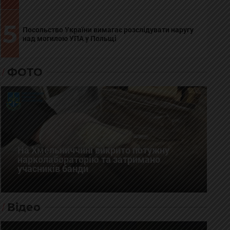
5
Посольство України вимагає розслідувати наругу
над могилою УПА у Польщі
ФОТО
На Хмельниччині викрито потужну
нарколабораторію та затримано
учасників банди
Відео