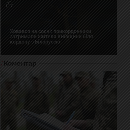
Ховався на сосні: прикордонники
затримали жителя Київщини біля
кордону з Білоруссю
Коментар