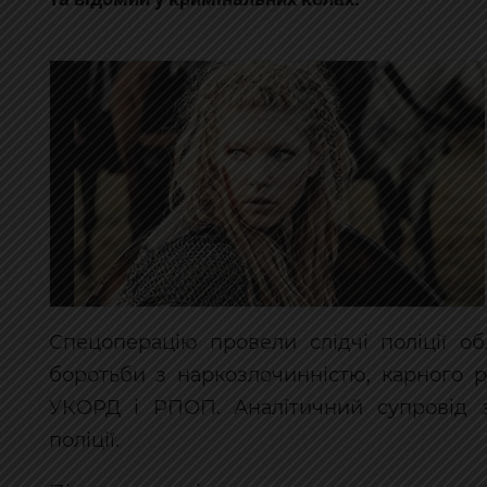
Спецоперацію провели слідчі поліції о
боротьби з наркозлочинністю, карного р
УКОРД і РПОП. Аналітичний супровід за
поліції.