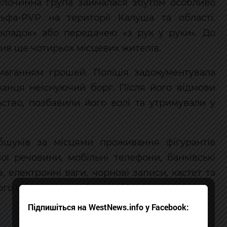
 злочинна група займалася збутом особливо
ьфа-PVP на території Калуша та області.
ладок» або передачею «з рук у руки». До
чив ще чотирьох місцевих жителів.
имаганням грошей. Поліція задокументувала
канця неіснуючий борг. Після його відмови
ство, позбавили його волі та утримували у
бшуків за місцями проживання фігурантів
ої речовини, мобільні телефони, банківські
, електронні ваги, чорнові записи, кастет та
ного становить приблизно 100 тисяч гривень.
Підпишіться на WestNews.info у Facebook: