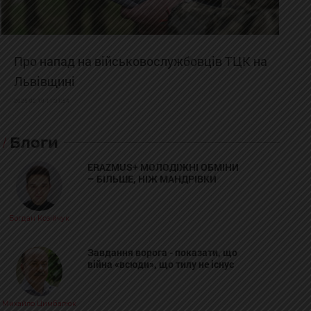
Про напад на військовослужбовців ТЦК на
Львівщині
2025-02-19 11:31:54
Блоги
ERAZMUS+ МОЛОДІЖНІ ОБМІНИ
– БІЛЬШЕ, НІЖ МАНДРІВКИ
Богдан Козійчук
Завдання ворога - показати, що
війна «всюди», що тилу не існує
Михайло Цимбалюк