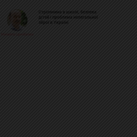
Стрілянина в школі, безпека
дітей і проблема нелегальної
зброї в Україні
Михайло Цимбалюк