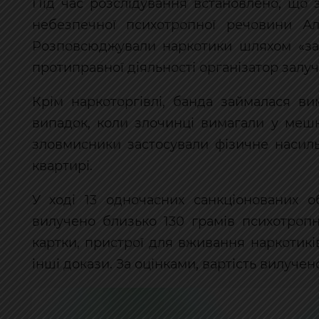
Під час розслідування встановлено, що
небезпечної психотропної речовини Ал
Розповсюджували наркотики шляхом «зак
протиправної діяльності організатор залу
Крім наркоторгівлі, банда займалася в
випадок, коли злочинці вимагали у меш
зловмисники застосували фізичне насиль
квартирі.
У ході 13 одночасних санкціонованих о
вилучено близько 130 грамів психотропн
картки, пристрої для вживання наркотиків
інші докази. За оцінками, вартість вилуче