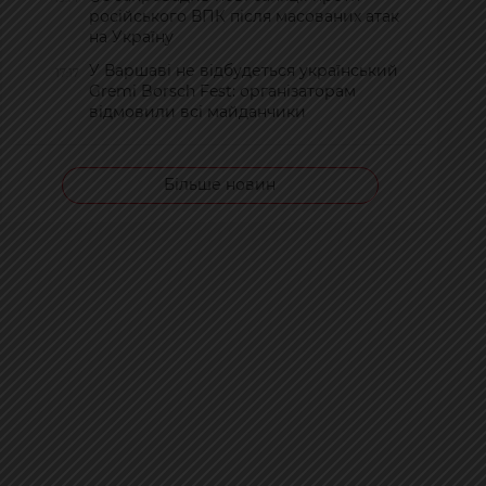
російського ВПК після масованих атак
на Україну
У Варшаві не відбудеться український
17:17
Gremi Borsch Fest: організаторам
відмовили всі майданчики
Більше новин