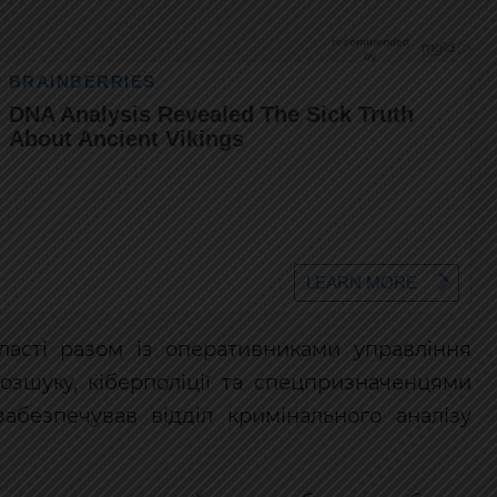
бласті разом із оперативниками управління
озшуку, кіберполіції та спецпризначенцями
безпечував відділ кримінального аналізу