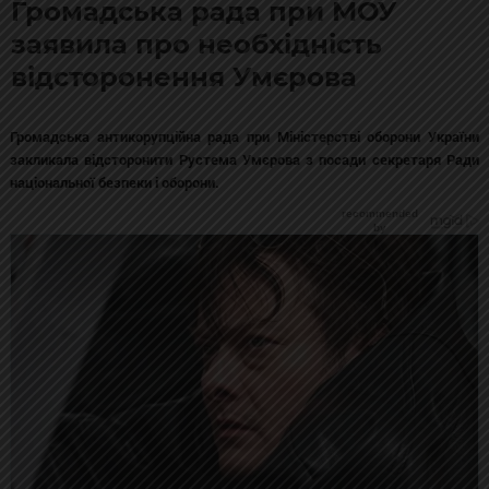
Громадська рада при МОУ
заявила про необхідність
відсторонення Умєрова
Громадська антикорупційна рада при Міністерстві оборони України
закликала відсторонити Рустема Умєрова з посади секретаря Ради
національної безпеки і оборони.