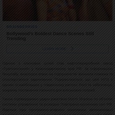
Однією з ключових цілей став нафтопереробний завод
«Туапсинський» у Краснодарському краї РФ. За інформацією
Генштабу, внаслідок атаки на підприємстві виникла пожежа та
спостерігалося задимлення. Підкреслюється, що цей НПЗ є
одним із найбільших у південному регіоні Росії та забезпечує,
зокрема, постачання пального для військових потреб.
Також підтверджено удари ракетами Storm Shadow по об’єктах
системи управління та розвідки Повітряно-космічних сил РФ.
Йдеться про програмно-апаратні комплекси автоматизації