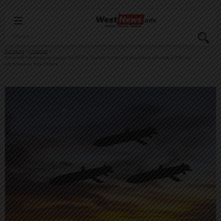
Головна
Новини
Генштаб підтвердив удари по НПЗ у Туапсе та низці військових об’єктів у РФ і на
окупованих територіях