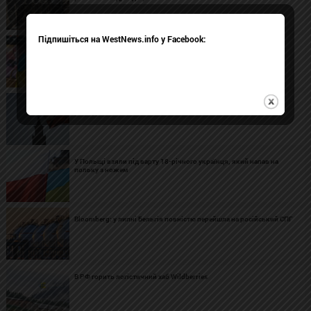
Підпишіться на WestNews.info у Facebook:
У Вроцлаві затримали п'яну жінку з ножами, яка кричала на
українців
Польські винищувачі вдруге за тиждень перехопила літак-
розвідник РФ
У Польщі взяли під варту 18-річного українця, який напав на
польку з ножем
Bloomberg: у липні Бельгія повністю перейшла на російський СПГ
В РФ горить логістичний хаб Wildberries