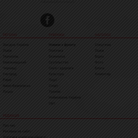
інформаційних агенцій
РЕГІОНИ
РУБРИКИ
НАГОЛОС
Західна Україна
Новини з фронту
Спецтема
Львів
Політика
Львів
Тернопіль
Економіка
Відео
Хмельницький
Суспільство
Фото
Чернівці
Сім'я і здоров'я
Блоги
Ужгород
Культура
Коментар
Рівне
Події
Івано-Франківськ
Спорт
Луцьк
Туризм
Неймовірна Україна
Світ
РЕДАКЦІЯ
Про нас
Реклама на сайті
Політика конфіденційності