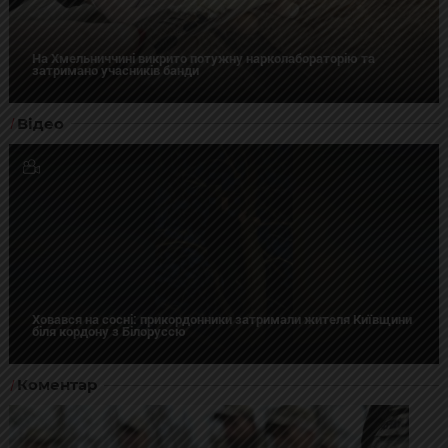
На Хмельниччині викрито потужну нарколабораторію та
затримано учасників банди
Відео
Ховався на сосні: прикордонники затримали жителя Київщини
біля кордону з Білоруссю
Коментар