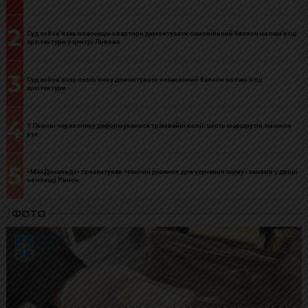
2
Суд зобов’язав власницю квартири демонтувати самовільний балкон на пам’ятці
архітектури у центрі Львова
3
Суд зобов’язав львів’янку демонтувати незаконний балкон на пам’ятці
архітектури
4
У Львові через спеку деформувалися трамвайні колії: шість маршрутів змінили
рух
5
«МакДональдз» презентував технічні рішення для усунення шуму і запахів у дворі
на площі Ринок
ФОТО