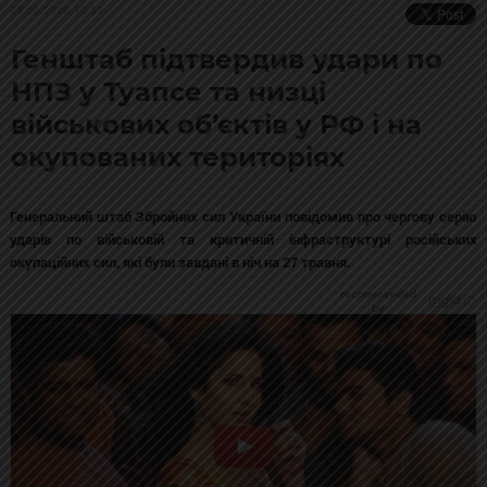
28.05.2026, 10:59
Генштаб підтвердив удари по
НПЗ у Туапсе та низці
військових об’єктів у РФ і на
окупованих територіях
Генеральний штаб Збройних сил України повідомив про чергову серію
ударів по військовій та критичній інфраструктурі російських
окупаційних сил, які були завдані в ніч на 27 травня.