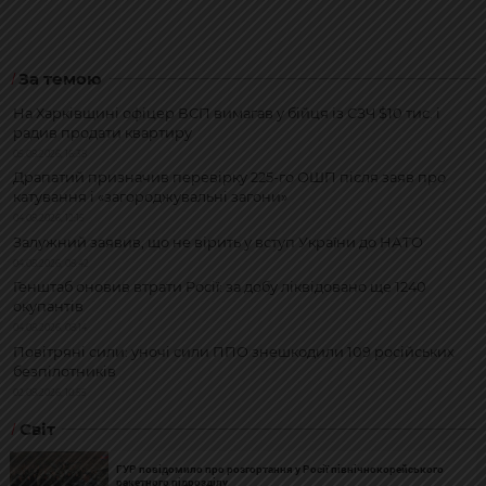
За темою
На Харківщині офіцер ВСП вимагав у бійця із СЗЧ $10 тис. і
радив продати квартиру
05.08.2026, 16:38
Драпатий призначив перевірку 225-го ОШП після заяв про
катування і «загороджувальні загони»
04.08.2026, 12:15
Залужний заявив, що не вірить у вступ України до НАТО
04.08.2026, 08:42
Генштаб оновив втрати Росії: за добу ліквідовано ще 1240
окупантів
04.08.2026, 08:14
Повітряні сили: уночі сили ППО знешкодили 109 російських
безпілотників
02.08.2026, 10:55
Світ
ГУР повідомило про розгортання у Росії північнокорейського
ракетного підрозділу