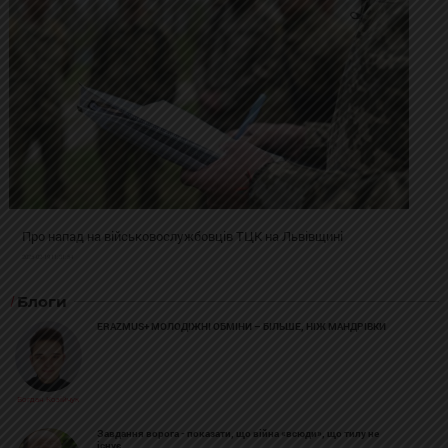
Про напад на військовослужбовців ТЦК на Львівщині
2025-02-19 11:31:54
Блоги
ERAZMUS+ МОЛОДІЖНІ ОБМІНИ – БІЛЬШЕ, НІЖ МАНДРІВКИ
Богдан Козійчук
Завдання ворога - показати, що війна «всюди», що тилу не
існує