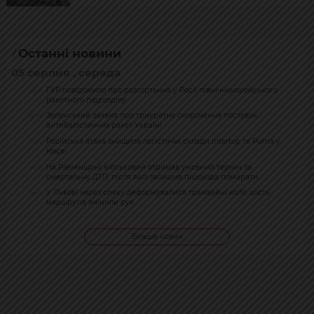
Останні новини
05 серпня , середа
ГУР повідомило про розгортання у Росії північнокорейського
20:21
ракетного підрозділу
Зеленський заявив про трикратне скорочення поставок
20:07
антибалістичних ракет Україні
Російська атака знищила логістичні склади Intertop та Puma у
19:51
Києві
На Рівненщині військовий отримав умовний термін за
19:26
смертельну ДТП, після якої залишив пішохода помирати
У Львові через спеку деформувалися трамвайні колії: шість
18:54
маршрутів змінили рух
Більше новин