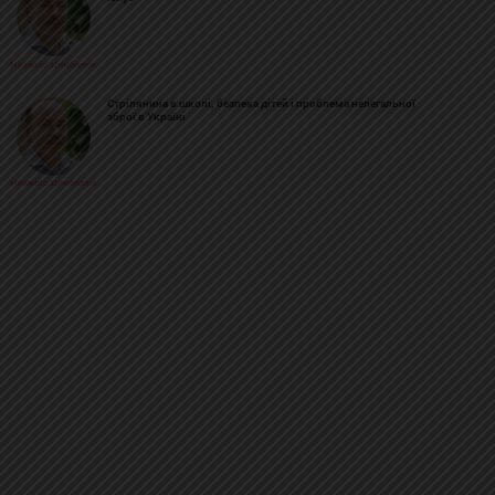
Михайло Цимбалюк
Стрілянина в школі, безпека дітей і проблема нелегальної
зброї в Україні
Михайло Цимбалюк