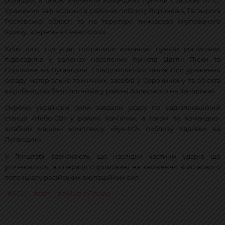
розвідки, а також елементи командних пунктів і засобів ППО.
Ураження зафіксовано в районах поблизу Воронежа, Таганрога
Ростовської області та на території тимчасово окупованого
Криму, зокрема в Севастополі.
Крім того, під удар потрапили командні пункти російських
підрозділів у районах населених пунктів Цвітні Піски та
Сорокине на Луганщині. Повідомляється також про ураження
складу матеріально-технічних засобів у Сорокиному та об’єкта
виробництва безпілотників у районі Азовського на Запоріжжі.
Окремо українські сили завдали удару по радіолокаційній
станції «Небо-СВ» у районі Кам’янки, а також по командно-
штабній машині комплексу «Бук-М2» поблизу Кадіївки на
Луганщині.
У Генштабі зазначають, що наслідки частини ударів ще
уточнюються, а операції спрямовані на зниження військового
потенціалу російських окупаційних сил.
ЗСУ
,
світ
,
війна з Росією