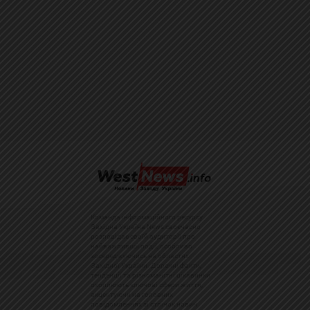
Команда інформаційного ресурсу
Західна Україна News своєчасно
розповідає своїй аудиторії про
найважливіші події, особливо
зосереджуючись на областях
Західної України. Доречні факти,
тенденції та різноманітні цікавинки
охоплюють ключові сфери життя,
акцентуючи на головних
повідомленнях зі стрічок новин