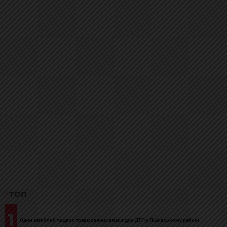
ТОП
1
Один загиблий та двоє травмованих внаслідок ДТП у Львівському районі