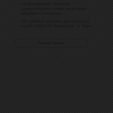
На громадських слуханнях
18:27
розкритикували плани масштабної
забудови Сокільників
СБУ уразили дронами два патрульні
18:18
кораблі ФСБ РФ: "Балаклава" та "Керч"
Більше новин