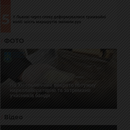
5
У Львові через спеку деформувалися трамвайні
колії: шість маршрутів змінили рух
ФОТО
На Хмельниччині викрито потужну
нарколабораторію та затримано
учасників банди
Відео