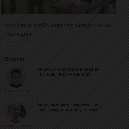
Про напад на військовослужбовців ТЦК на
Львівщині
2025-02-19 11:31:54
Блоги
ERAZMUS+ МОЛОДІЖНІ ОБМІНИ
– БІЛЬШЕ, НІЖ МАНДРІВКИ
Богдан Козійчук
Завдання ворога - показати, що
війна «всюди», що тилу не існує
Михайло Цимбалюк