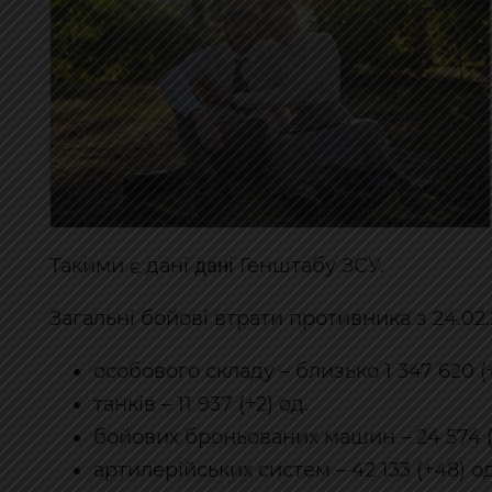
дані
Такими є дані
Генштабу ЗСУ.
Загальні бойові втрати противника з 24.02.
особового складу – близько 1 347 620 (+
танків – 11 937 (+2) од.
бойових броньованих машин – 24 574 (+
артилерійських систем – 42 133 (+48) од