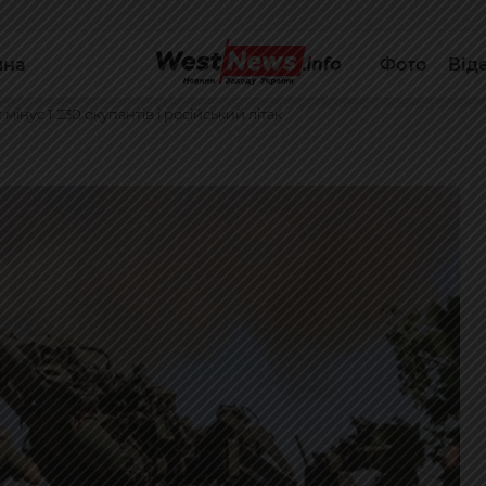
йна
Фото
Від
інус 1 230 окупантів і російський літак