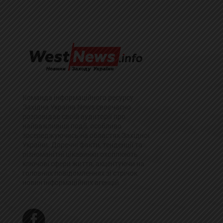
Команда інформаційного ресурсу
Західна Україна News своєчасно
розповідає своїй аудиторії про
найважливіші події, особливо
зосереджуючись на областях Західної
України. Доречні факти, тенденції та
різноманітні цікавинки охоплюють
ключові сфери життя, акцентуючи на
головних повідомленнях зі стрічок
новин інформаційних агенцій