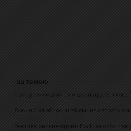
За темою
СБУ уразили дронами два патрульні корабл
06.08.2026, 18:18
Дрони Сил оборони збільшили втрати армі
06.08.2026, 15:56
Генштаб оновив втрати Росії: за добу лікв