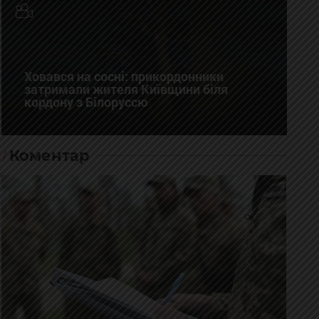
Ховався на сосні: прикордонники
затримали жителя Київщини біля
кордону з Білоруссю
Коментар