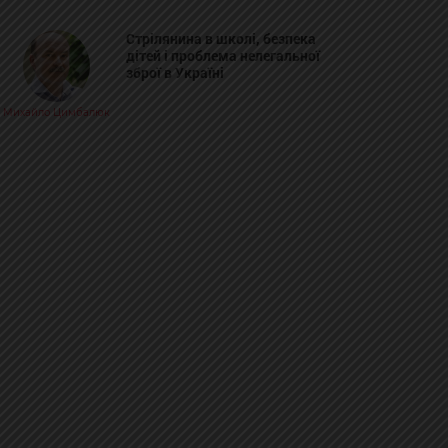
Стрілянина в школі, безпека
дітей і проблема нелегальної
зброї в Україні
Михайло Цимбалюк