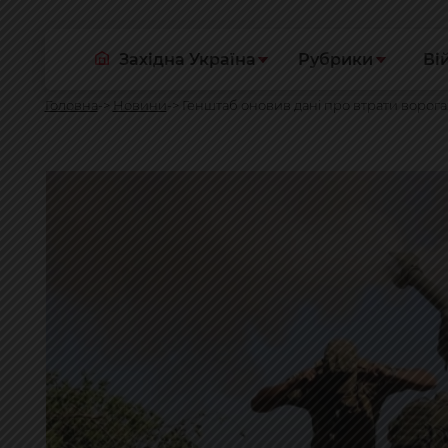
Західна Україна
Рубрики
Ві
Головна
Новини
Генштаб оновив дані про втрати ворога: м