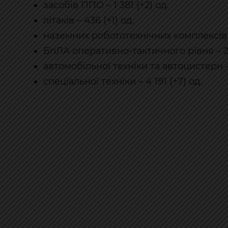
засобів ППО – 1 381 (+2) од.
літаків – 436 (+1) од.
наземних робототехнічних комплексів – 
БпЛА оперативно-тактичного рівня – 293
автомобільної техніки та автоцистерн – 
спеціальної техніки – 4 191 (+7) од.