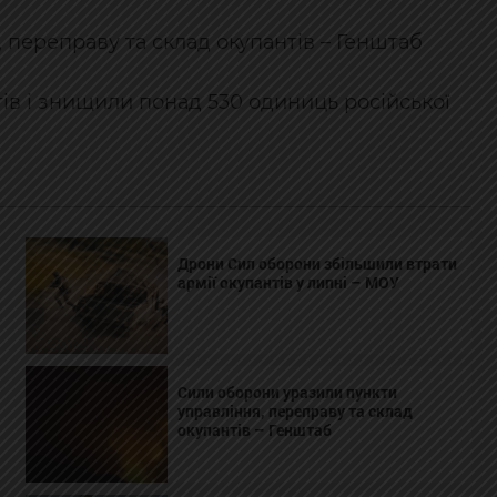
 переправу та склад окупантів – Генштаб
тів і знищили понад 530 одиниць російської
Дрони Сил оборони збільшили втрати
армії окупантів у липні – МОУ
Сили оборони уразили пункти
управління, переправу та склад
окупантів – Генштаб