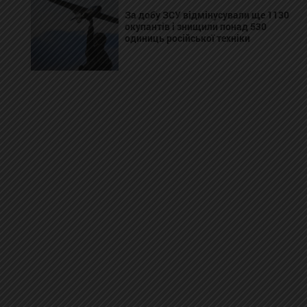
За добу ЗСУ відмінусували ще 1130
окупантів і знищили понад 530
одиниць російської техніки