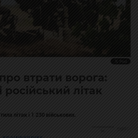
про втрати ворога:
 і російський літак
тила літак і 1 230 військових.