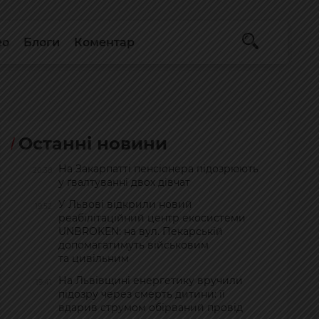
ео
Блоги
Коментар
Останні новини
На Закарпатті пенсіонера підозрюють
20:38
у ґвалтуванні двох дівчат
У Львові відкрили новий
19:52
реабілітаційний центр екосистеми
UNBROKEN: на вул. Пекарській
допомагатимуть військовим
та цивільним
На Львівщині енергетику вручили
19:41
підозру через смерть дитини: її
вдарив струмом обірваний провід