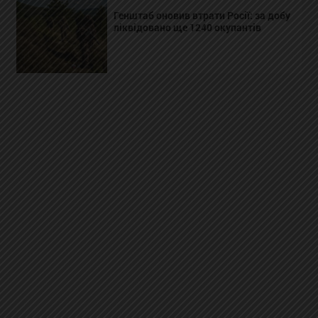
Генштаб оновив втрати Росії: за добу
ліквідовано ще 1240 окупантів