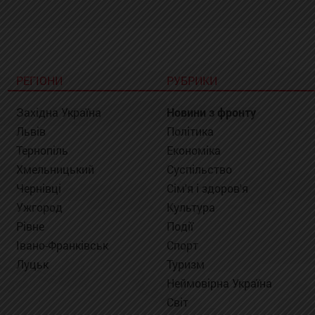
РЕГІОНИ
РУБРИКИ
Західна Україна
Новини з фронту
Львів
Політика
Тернопіль
Економіка
Хмельницький
Суспільство
Чернівці
Сім'я і здоров'я
Ужгород
Культура
Рівне
Події
Івано-Франківськ
Спорт
Луцьк
Туризм
Неймовірна Україна
Світ