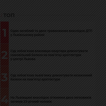
ТОП
1
Один загиблий та двоє травмованих внаслідок ДТП
у Львівському районі
2
Суд зобов’язав власницю квартири демонтувати
самовільний балкон на пам’ятці архітектури
у центрі Львова
3
Суд зобов’язав львів’янку демонтувати незаконний
балкон на пам’ятці архітектури
4
На Львівщині внаслідок зіткнення двох легковиків
загинув 23-річний чоловік