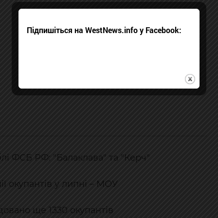
Підпишіться на WestNews.info у Facebook:
і ФСБ РФ: "Балаклава" та "Керч"
ї окупантів у липні – МОУ
ідовано ще 1330 окупантів