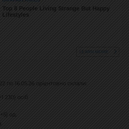
22 по 16.05.26 орієнтовно склали:
1 230) осіб
5) од.
.