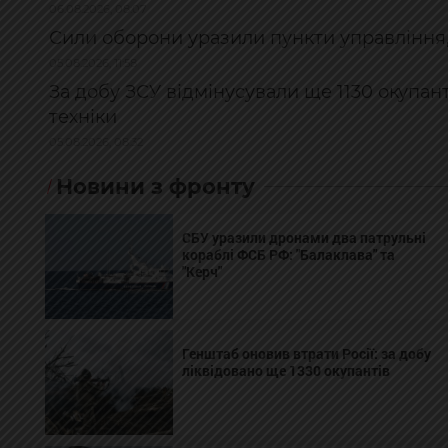
06.08.2026, 08:07
Сили оборони уразили пункти управління,
05.08.2026, 11:58
За добу ЗСУ відмінусували ще 1130 окупан
техніки
05.08.2026, 08:32
Новини з фронту
СБУ уразили дронами два патрульні
кораблі ФСБ РФ: "Балаклава" та
"Керч"
Генштаб оновив втрати Росії: за добу
ліквідовано ще 1330 окупантів